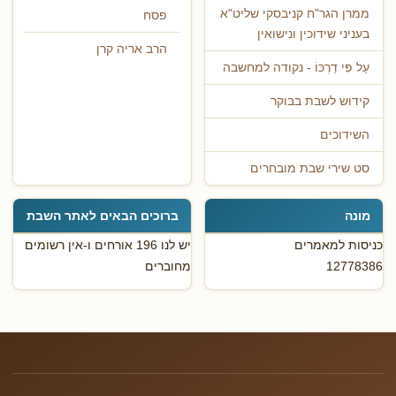
ממרן הגר"ח קניבסקי שליט"א
פסח
בעניני שידוכין ונישואין
הרב אריה קרן
עַל פִּי דַרְכּוֹ - נקודה למחשבה
קידוש לשבת בבוקר
השידוכים
סט שירי שבת מובחרים
מונה
ברוכים הבאים לאתר השבת
כניסות למאמרים
יש לנו 196 אורחים ו-אין רשומים
12778386
מחוברים