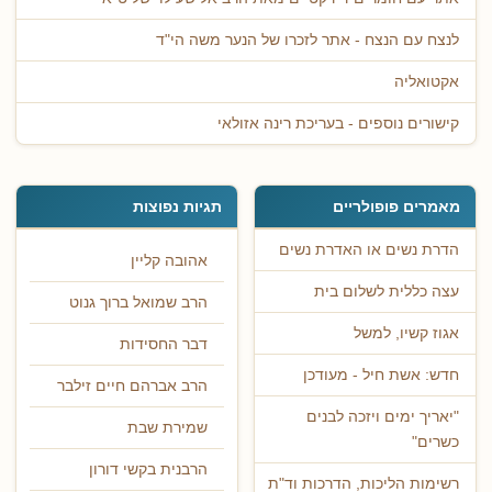
לנצח עם הנצח - אתר לזכרו של הנער משה הי"ד
אקטואליה
קישורים נוספים - בעריכת רינה אזולאי
מאמרים פופולריים
תגיות נפוצות
הדרת נשים או האדרת נשים
אהובה קליין
עצה כללית לשלום בית
הרב שמואל ברוך גנוט
אגוז קשיו, למשל
דבר החסידות
חדש: אשת חיל - מעודכן
הרב אברהם חיים זילבר
"יאריך ימים ויזכה לבנים
שמירת שבת
כשרים"
הרבנית בקשי דורון
רשימות הליכות, הדרכות וד"ת