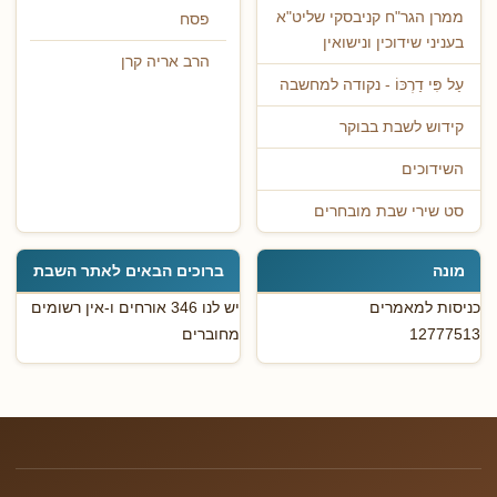
ממרן הגר"ח קניבסקי שליט"א
פסח
בעניני שידוכין ונישואין
הרב אריה קרן
עַל פִּי דַרְכּוֹ - נקודה למחשבה
קידוש לשבת בבוקר
השידוכים
סט שירי שבת מובחרים
מונה
ברוכים הבאים לאתר השבת
כניסות למאמרים
יש לנו 346 אורחים ו-אין רשומים
12777513
מחוברים