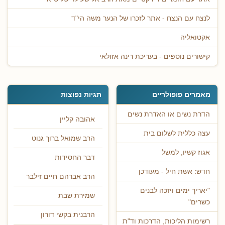
לנצח עם הנצח - אתר לזכרו של הנער משה הי"ד
אקטואליה
קישורים נוספים - בעריכת רינה אזולאי
מאמרים פופולריים
תגיות נפוצות
הדרת נשים או האדרת נשים
אהובה קליין
עצה כללית לשלום בית
הרב שמואל ברוך גנוט
אגוז קשיו, למשל
דבר החסידות
חדש: אשת חיל - מעודכן
הרב אברהם חיים זילבר
"יאריך ימים ויזכה לבנים
שמירת שבת
כשרים"
הרבנית בקשי דורון
רשימות הליכות, הדרכות וד"ת