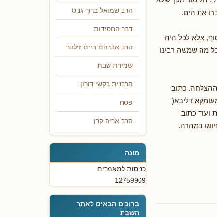
הרב שמואל ברוך גנוט
רו את הים.
דבר החסידות
וף, אלא לכל היה
הרב אברהם חיים זילבר
כל מה שמשה רבינו
שמירת שבת
הרבנית בקשי דורון
 ההצלחה. כתוב
מעומקא דליבא(
פסח
 ועוד כתוב
הרב אריה קרן
מונה
כניסות למאמרים
12759909
ברוכים הבאים לאתר
השבת