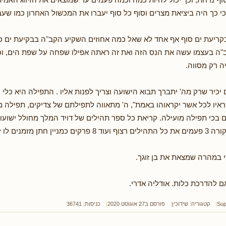
כי כך היה ביציאת מצרים וסוף כל סוף יעברו את המכשול האחרון כמו שעב
 בקריעת ים סוף אף אחד לא שאל כמה אחוזים השקיע הקב"ה בבקיעת ים ס
ב"ה בעצמו עשה את הנס הזה ואת זה ראתה אפילו שפחה על שפת הים, ו
ה רק מסווה.
יכיר שרק מה' יתברך תבוא הישועה וצריך לפנות אליו . התפילה היא כלי
וראיו לכל אשר יקראוהו באמת", ה' מתאווה לתפילתם של צדיקים, תפילה 
 בכי תפילה מועילה. קריאת כל ספר תהילים של דויד המלך מחולל ישועות
 מזמנים לו זיווגו במהרה.
במהרה שמצאת את בן זוגך.
גם להדרכת כלות. אודליה אדרי.
Sup
קטגוריה:
שידוכין
פורסם ב27 אוגוסט 2020
כניסות: 36741