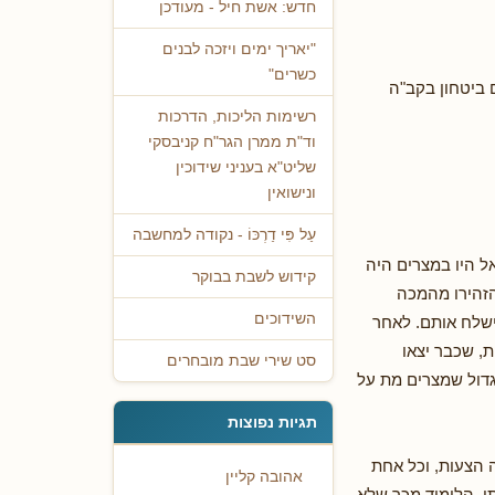
חדש: אשת חיל - מעודכן
"יאריך ימים ויזכה לבנים
כשרים"
ם ביטחון בקב"ה
רשימות הליכות, הדרכות
וד"ת ממרן הגר"ח קניבסקי
שליט"א בעניני שידוכין
ונישואין
עַל פִּי דַרְכּוֹ - נקודה למחשבה
סוף".הסבר מהספר "עשרה ניסיונות":1. שעם ישראל היו במצרים היה
קידוש לשבת בבוקר
הזהירו מהמכה
השידוכים
שלח אותם. לאחר
, שכבר יצאו
סט שירי שבת מובחרים
הגדול שמצרים מת על
תגיות נפוצות
ה הצעות, וכל אחת
אהובה קליין
תי. הלימוד מכך שלא