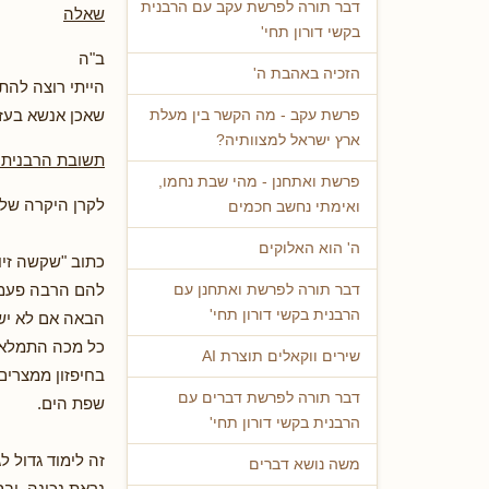
דבר תורה לפרשת עקב עם הרבנית
שאלה
בקשי דורון תחי'
ב"ה
הזכיה באהבת ה'
הייתי רוצה להתי
שאכן אנשא בעז
פרשת עקב - מה הקשר בין מעלת
ארץ ישראל למצוותיה?
תשובת הרבנית א
פרשת ואתחנן - מהי שבת נחמו,
לקרן היקרה של
ואימתי נחשב חכמים
ה' הוא האלוקים
להם הרבה פעמים
דבר תורה לפרשת ואתחנן עם
הרבנית בקשי דורון תחי'
הבאה אם לא יש
כל מכה התמלאו 
שירים ווקאלים תוצרת AI
בחיפזון ממצרים,
דבר תורה לפרשת דברים עם
שפת הים.
הרבנית בקשי דורון תחי'
זה לימוד גדול ל
משה נושא דברים
נראת נכונה, וב