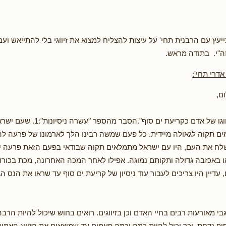
יעץ עם הרבנית תחי' על עיצות להצליח למצוא את זיווגי בלי להתייאש וע
ה"י. בתודה מראש.
דרי תחי':
ום,
כתוב "שקשה זיווגו של אדם כקריעת ים 
 תקוה לגאולה מיידית. כל פעם שמשה רבינו הלך לארמונו של פרעה ל
לח את העם, היו עם ישראל מתמלאים תקוה שבודאי בפעם הזאת פרעה י
באכזבה גדולה ותקותם נמוגה. אפילו לאחר המכה האחרונה, מכת בכורות
 עדיין היו צריכים לעבור עוד ניסיון של קריעת ים סוף עד שראו את הנס 
גבי מאורעות רבים בחיי האדם וכן בזיווגים. רואים בחוש שיכול להיות הרב
סוף נדחת, וכך יכול להיות כמה וכמה פעמים עד שמוצאים את הזיווג האמי