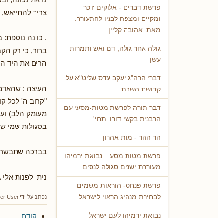
פרשת דברים - אלוקים זוכר
צריך להתייאש, 
ומקיים ומצפה לבניו להתעורר.
מאת: אהובה קליין
. כוונה נוספת:
גולה אחר גולה, דם ואש ותמרות
ברור, כי רק הק
עשן
הרים את היד הי
דברי הרה"ג יעקב עדס שליט"א על
העיצה : שהאדם 
קדושת השבת
"קרוב ה' לכל ק
דבר תורה לפרשת מטות-מסעי עם
מעומק הלב) ועם
הרבנית בקשי דורון תחי'
בסגולות שמי שקורה 3 פעמים את כל התהילים רצוף ועוד 8 פרקים כמניין חתן
הר ההר - מות אהרון
בברכה שתבשרי 
פרשת מטות מסעי : נבואת ירמיהו
מעוררת ישנים סגולה לנסים
ניתן לפנות אלי 
פרשת פנחס- הוראות משמים
לבחירת מנהיג הראוי לישראל
נכתב על ידי
er User
קודם
נבואת ירמיהו לעם ישראל