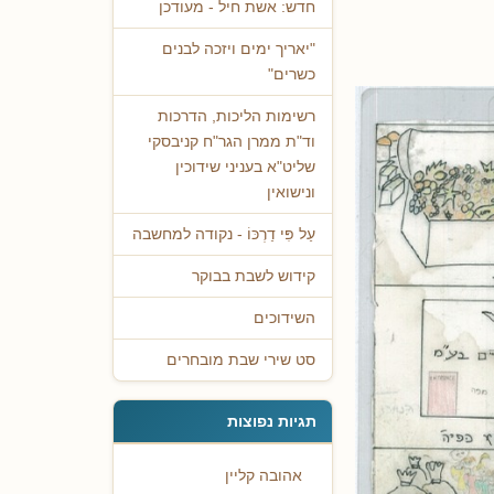
חדש: אשת חיל - מעודכן
"יאריך ימים ויזכה לבנים
כשרים"
רשימות הליכות, הדרכות
וד"ת ממרן הגר"ח קניבסקי
שליט"א בעניני שידוכין
ונישואין
עַל פִּי דַרְכּוֹ - נקודה למחשבה
קידוש לשבת בבוקר
השידוכים
סט שירי שבת מובחרים
תגיות נפוצות
אהובה קליין