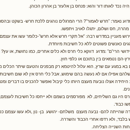
היה נכד לאותו דור והוא: פנחס בן אלעזר בן אהרון הכוהן.
מדוע נאמר: "חרש לאמור"? הרי המרגלים נוהגים ללכת חרש- בשקט ובהסת
 מהרה, חס ושלום, יתגלו לאויב ויתפשו.
רוש מעניין במדרש רבה: "אל תקרי חרש אלא חרש"-כלומר עשו את עצמם
ים כאנשים פשוטים ללא כל חשיבות מיוחדת.
ידושי הרי"ם" :מדוע דווקא כלי חרס ולא כלים אחרים, כמו נחושת, או עץ
ץ-הם נטמאים בין בתוכם או כלפי חוץ.
 בא במגע עם שרץ, הוא עלול להיטמא רק מבפנים והטעם שיתר הכלים מח
להם אפילו אם לא נעשה בהם שימוש, אבל כלי חרס אין לא שום חשיבות
 היחידה אצלו נובעת מעצם היותו כלי קיבול ואפשר להכניס בו דברים ומ
ים.
ס היו גם השליחים, לא מפורסמים בשמם ולא ייחסו כל חשיבות לעצמם, 
שו כבוד.
 שהייתה להם- נבעה מעצם משלחם- יהושע בן- נון ,ולא עשו עצמם ככלי
בלבד, ולא רדפו אחרי הכבוד והשררה.
חות השנייה הצליחה.