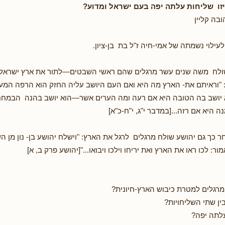
זו שליחות עלתה יפה בעם ישראל ומדוע?
בה קליין
ילוי נשמתה של אמי-חיה ז"ל בת בן-ציון.
לח משה שנים עשר מרגלים שהם ראשי השבטים—לתור את ארץ ישראל-
"וראיתם את- הארץ מה היא ואם העם היושב עליה החזק הוא הרפה המע
יושב בה הטובה היא אם רעה ומה הערים אשר—הוא יושב בהנה הבמחני
היא אם רזה...[במדבר י"ג, י"ח-כ"א]
 כך גם יהושע שולח מרגלים לרגל את הארץ: "וישלח יהושע בן- נון מן ה
ר: לכו ראו את הארץ ואת יריחו וילכו ויבואו..."[יהושע פרק ב, א]
רגלים למטרת כיבוש הארץ-חיונית?
ין שתי השליחויות?
עלתה יפה?