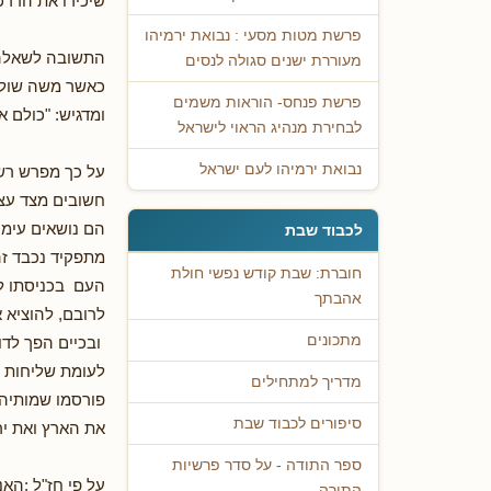
שיכירו את הדרכ
פרשת מטות מסעי : נבואת ירמיהו
התשובה לשאלה ב
מעוררת ישנים סגולה לנסים
כאשר משה שולח
פרשת פנחס- הוראות משמים
ומדגיש: "כולם 
לבחירת מנהיג הראוי לישראל
נבואת ירמיהו לעם ישראל
על כך מפרש רש"
חשובים מצד עצמ
הם נושאים עימם
לכבוד שבת
מתפקיד נכבד זה
חוברת: שבת קודש נפשי חולת
העם בכניסתו ל
אהבתך
לרובם, להוציא א
מתכונים
ובכיים הפך לדו
לעומת שליחות ר
מדריך למתחילים
פורסמו שמותיהם
סיפורים לכבוד שבת
את הארץ ואת ירי
ספר התודה - על סדר פרשיות
על פי חז"ל :הא
התורה