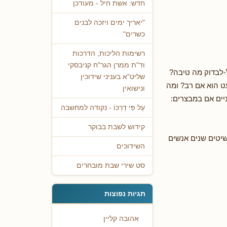
חדש: אשת חיל - מעודכן
"יאריך ימים ויזכה לבנים
כשרים"
רשימות הליכות, הדרכות
וד"ת ממרן הגר"ח קניבסקי
לבדוק מה טיבה?
שליט"א בעניני שידוכין
ט הוא אם רב? ומה
ונישואין
ים אם במבצרים:
עַל פִּי דַרְכּוֹ - נקודה למחשבה
קידוש לשבת בבוקר
שיטים שנים אנשים
השידוכים
סט שירי שבת מובחרים
תגיות נפוצות
אהובה קליין