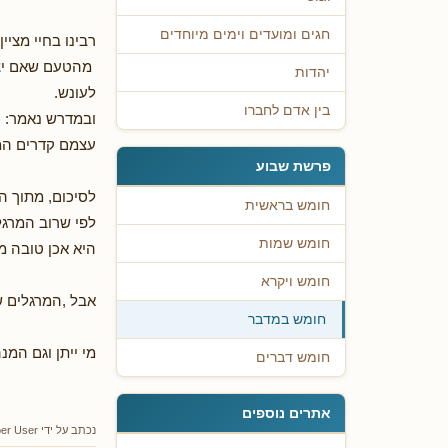
חגים ומועדים וימים מיוחדים
רבינו בחיי מצי
מהטעם שאם יצלי
יהדות
לעונש.
בין אדם לחברו
ובמדרש נאמר: כ
עצמם קדרים המו
פרשת שבוע
לסיכום, מתוך ה
חומש בראשית
לפי שרוב המרגל
חומש שמות
היא אכן טובה מ
חומש ויקרא
אבל ,המרגלים ש
חומש במדבר
מי ייתן וגם המ
חומש דברים
אתרים נוספים
נכתב על ידי
er User