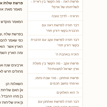
פרשת ראה - מה הקשר בין ראייה -
פרשת שלח/ אי
לשליחותו של אדם?
מאמר מאת: אהו
הראיה - לדרך טובה
המאמר מוקדש לע
דבר תורה לפרשת ראה עם
הרבנית בקשי דורון תחי'
בפרשת שלח ,שו
דבר תורה לפרשת עקב עם הרבנית
כפי שאמר להם: 
בקשי דורון תחי'
הארץ אשר הוא 
ומה הארץ השמנה 
הזכיה באהבת ה'
פרשת עקב - מה הקשר בין מעלת
ארבעים שנה אחר
ארץ ישראל למצוותיה?
מרגלים חרש לאמו
פרשת ואתחנן - מהי שבת נחמו,
השאלות הן:
ואימתי נחשב חכמים
א] האם שליחת מ
ה' הוא האלוקים
ב] מהו ההבדל ב
דבר תורה לפרשת ואתחנן עם
ג] איזו שליחות 