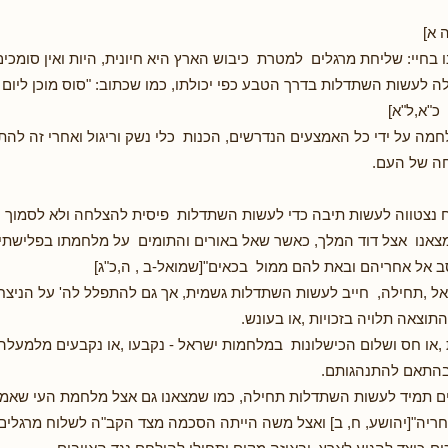
 א]
נו בחיי: שליחת מרגלים למטרת כיבוש הארץ היא חיונית, היות ואין סומכי
ה לעשות השתדלות בדרך הטבע כפי יכולתו, כמו שכתוב: "סוס מוכן ליום
כ"א,ל"א]
חמה על ידי כל האמצעים הנדרשים, הכנות כלי נשק וריגול ואחרי זה לה
ה של העם.
 נצטווה לעשות תיבה כדי לעשות השתדלות פיסית להצלחה ולא לסמוך ע
מצאנו אצל דוד המלך, כאשר שאל באורים והתומים על מלחמתו בפלישתים
 אל אחריהם ובאת להם ממול בכאים"[שמואל-ב , ה,כ"ג]
ל ,תחילה, חייב לעשות השתדלות גשמית, אך גם להתפלל לה' על הניצחו
תוצאה תלויה בזכויות ,או בעונש.
 ,או חס ושלום הכישלונות במלחמות ישראל - נקבעו ,או נקבעים מלמעלה א
בהתאם להתנהגותם.
ם תמיד לעשות השתדלות תחילה, כמו שמצאנו גם אצל מלחמת העי שאמר 
חריה"[יהושע, ח, ב] ואצל משה הייתה הסכמה מצד הקב"ה לשלוח מרגלים