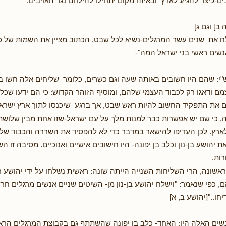
ים-כיצד להגיע לארץ ובאיזה מקום יתחילו להילחם נגד האויבים.
] וגם ג]
 את שנים עשר המרגלים-נשיא לכל שבט, הכתוב מציין את השמות של כ
אנשים ראשי בני ישראל המה"-
י: שהם היו חשובים באותה שעה וגם כשרים, כלומר שליחים אלה חשו ב
ם ודאגו רק לכבוד העצמי שלהם, ומוסיף הזוהר הקדוש: כי הם ידעו שכל
 את התפקיד החשוב להיות ראש שבט, אך ברגע שיכנסו לתוך ארץ ישראל
, כי שם יש אפשרות כבר למנות מלך על עם ישראל-שזו אחת מבין שלושת
ארץ. לכן העדיפו להישאר במדבר כדי לא להפסיד את השררה והכבוד של
ת יהושע בן-נון וכלב בן יפונה- היו חישובים אישיים ואנוכיים. מסיבה זו 
רות.
אשונה, הרי השליחות השנייה הייתה שונה: ראשית נשלחו על ידי יהושע ר
, כפי שנאמר: "וישלח יהושע בן-נון מן- השיטים שניים אנשים מרגלים חרש
חו.."[יהושע ב, א]
נשים האלה היו: האחד- כלב בן יפונה שהשתתף גם בקבוצת המרגלים הר