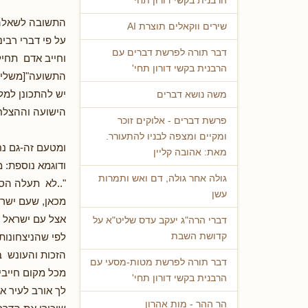
הרבנית בקשי דורון תחי'
התשובה לשאלה
שירים ווקאלים תוצרת AI
על פי דברי רבי
דבר תורה לפרשת דברים עם
וחייב אדם תחיל
הרבנית בקשי דורון תחי'
התשועה"[משלי 
יש להתכונן למל
משה נושא דברים
הישועה וההצלח
פרשת דברים - אלוקים זוכר
ומקיים ומצפה לבניו להתעורר.
ומטעם זה-גם נח
מאת: אהובה קליין
ודוגמא נוספת: 
גולה אחר גולה, דם ואש ותמרות
"..לא תעלה הסב
עשן
מכאן, שעם ישרא
אצל עם ישראל ה
דברי הרה"ג יעקב עדס שליט"א על
לפי שהניצחונות
קדושת השבת
הזכות והעונש 
דבר תורה לפרשת מטות-מסעי עם
מכל מקום חייבי
הרבנית בקשי דורון תחי'
לך אורב לעיר א
הר ההר - מות אהרון