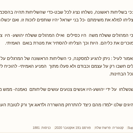
ין:כי בשליחות ראשונה, נשלחו נציג לכל שבט-כדי שהשליחות תהיה בהסכמ
חו למלא את משימתם -כל בני ישראל יהיו שותפים לזכות זו. ואם יכשלו-י
י המרגלים ששלח משה היו כסילים ואילו המרגלים ששלח יהושע- היו צד
כרים את כליהם. היות וכך הצליחו להסתיר את מטרת בואם האמיתי.
אמור לעיל : ניתן להגיע למסקנה, כי השליחות הראשונה של המרגלים על 
ים חשבו רק על עצמם וכבודם ולא פעלו מתוך המניע האמיתי- להוכיח לע
כל הבחינות.
נשלחו על ידי יהושע-היו אנשים צנועים עושים שליחותם נאמנה- ממש מ
נהיגים שלנו ילמדו מהם כיצד להתרחק מהשררה ולדאוג אך ורק לטובת העם
Sup
קטגוריה:
פרשת שלח
פורסם ב19 אוקטובר 2020
כניסות: 1881