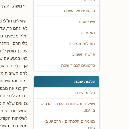
ידי משה. והשני 
סרטונים על השבת
ושואלים חז"ל: 
שירי שבת
לא ינהגו כך, עד
מאמרים
חז"ל מביאים פי
כלי חרס, מתנהג
תפילות וזמירות
על כך מוסיף "ח
פרשת השבוע
באו במגע עם שר
אך ,כלי חרס אם
סרטונים לכבוד שבת
להם חשיבות מש
ומים. והחשיבות
הלכות שבת
רק בנגיעה מבפנ
הלכות שבת
בדומה לכלי החר
צנועים שלא חיפ
שאלות ותשובות בהלכה - הרב ש.
החשיבות היחידה
ב. גנוט
לשליחות הקודש 
מאמרים הלכתיים - הרב ש. ב.
מסיבה זו ,השלי
גנוט