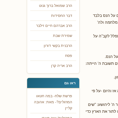
הרב שמואל ברוך גנוט
ם על הנס בלבד
דבר החסידות
 מלחמה ולה'
הרב אברהם חיים זילבר
תפלל לקב"ה על
שמירת שבת
הרבנית בקשי דורון
פסח
ל הנס.
 תשובת ה' הייתה:
הרב אריה קרן
ן.
ראו גם
ז והיום -על פי
פרשת שלח- במה חטאו
המרגלים?- מאת: אהובה
ה' ליהושע: "שים
קליין
 לתור את הארץ כדי