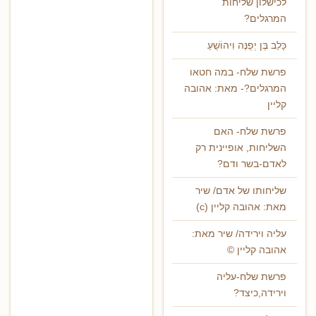
לכישלון שליחות
המרגלים?
כָּלֵב בֶּן יְפֻנֶּה וִיהוֹשֻׁעַ
פרשת שלח- במה חטאו
המרגלים?- מאת: אהובה
קליין
פרשת שלח- האם
השליחות, אופיינית רק
לאדם-בשר ודם?
שליחותו של אדם/ שיר
מאת: אהובה קליין (c)
עליה וירידה/ שיר מאת:
אהובה קליין ©
פרשת שלח-עליה
וירידה,כיצד?