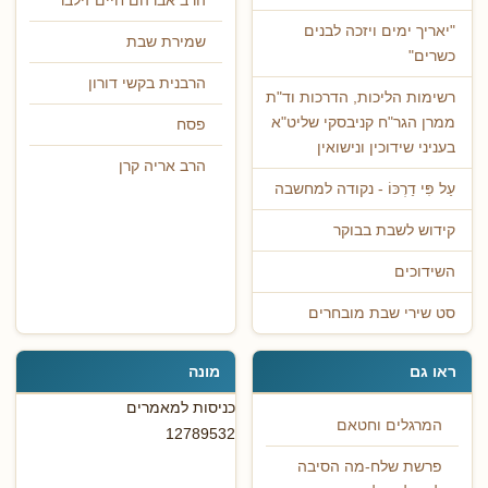
הרב אברהם חיים זילבר
"יאריך ימים ויזכה לבנים
שמירת שבת
כשרים"
הרבנית בקשי דורון
רשימות הליכות, הדרכות וד"ת
ממרן הגר"ח קניבסקי שליט"א
פסח
בעניני שידוכין ונישואין
הרב אריה קרן
עַל פִּי דַרְכּוֹ - נקודה למחשבה
קידוש לשבת בבוקר
השידוכים
סט שירי שבת מובחרים
ראו גם
מונה
כניסות למאמרים
המרגלים וחטאם
12789532
פרשת שלח-מה הסיבה