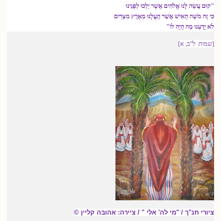
"קוּם עֲשֵׂה לָנוּ אֱלֹהִים אֲשֶׁר יֵלְכוּ לְפָנֵינוּ
כִּי זֶה מֹשֶׁה הָאִישׁ אֲשֶׁר הֶעֱלָנוּ מֵאֶרֶץ מִצְרַיִם
לֹא יָדַעְנוּ מֶה הָיָה לוֹ"
[שמות ל"ב, א]
ציורי תנ"ך / "מי לה' אלי " / ציירה: אהובה קליין ©