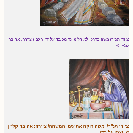
ציורי תנ"ך/ משה בדרכו לאוהל מועד מכובד על ידי העם / ציירה: אהובה
קליין ©
ציורי תנ"ך/ משה רוקח את שמן המשחה/ ציירה: אהובה קליין
© [שמן על בד]