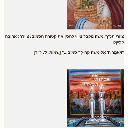
ציורי תנ"ך/ משה מקבל ציווי להכין את קטורת הסמים/ ציירה: אהובה
קליין©
"וַיֹּאמֶר ה' אֶל-מֹשֶׁה קַח-לְךָ סַמִּים
..." [שמות, ל', ל"ד]