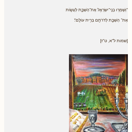
"וְשָׁמְר֥וּ בְנֵֽי־יִשְׂרָאֵ֖ל אֶת־הַשַּׁבָּ֑ת לַעֲשׂ֧וֹת
אֶת־ הַשַּׁבָּ֛ת לְדֹרֹתָ֖ם בְּרִ֥ית עוֹלָֽם"׃
[שמות ל"א, ט"ז]