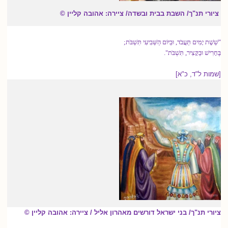
ציורי תנ"ך/ השבת בבית ובשדה/ ציירה: אהובה קליין ©
"שֵׁשֶׁת יָמִים תַּעֲבֹד, וּבַיּוֹם הַשְּׁבִיעִי תִּשְׁבֹּת;
בֶּחָרִישׁ וּבַקָּצִיר, תִּשְׁבֹּת".
[שמות ל"ד, כ"א]
ציורי תנ"ך/ בני ישראל דורשים מאהרון אליל / ציירה: אהובה קליין ©