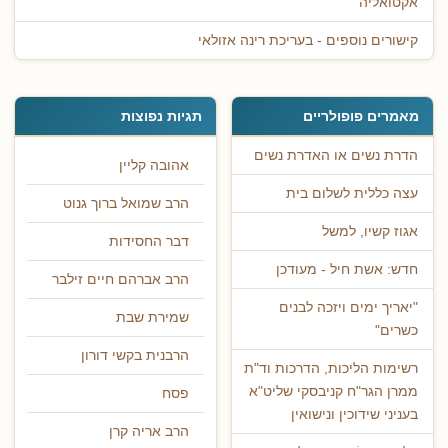
אקטואליה
קישורים נוספים - בעריכת רינה אזולאי
מאמרים פופולריים
תגיות נפוצות
הדרת נשים או האדרת נשים
אהובה קליין
עצה כללית לשלום בית
הרב שמואל ברוך גנוט
אגוז קשיו, למשל
דבר החסידות
חדש: אשת חיל - מעודכן
הרב אברהם חיים זילבר
"יאריך ימים ויזכה לבנים
שמירת שבת
כשרים"
הרבנית בקשי דורון
רשימות הליכות, הדרכות וד"ת
ממרן הגר"ח קניבסקי שליט"א
פסח
בעניני שידוכין ונישואין
הרב אריה קרן