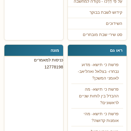
עַל פִּי דַרְכּוֹ - נקודה למחשבה
קידוש לשבת בבוקר
השידוכים
סט שירי שבת מובחרים
ראו גם
מונה
כניסות למאמרים
פרשת כי תישא- מדוע
12778198
נבחרו- בצלאל ואהליאב-
לאומני המשכן?
פרשת כי תישא- מה
ההבדל בין לוחות שניים
לראשונים?
פרשת כי תישא- מהי
אומנות קדושה?