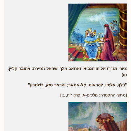
ציורי תנ"ך/ אליהו הנביא ואחאב מלך ישראל / ציירה: אהובה קליין.
(c)
"וַיֵּלֶךְ, אֵלִיָּהוּ, לְהֵרָאוֹת, אֶל-אַחְאָב; וְהָרָעָב חָזָק, בְּשֹׁמְרוֹן".
[מתוך ההפטרה: מלכים-א, פרק י"ח, ב']