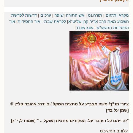
מקרא ותרגום
|
תורה.נט
|
אש התורה
|
שופר
|
ערכים
|
דרשות לפרשת
השבוע מאת הרב אריה קרן שליט"א
|
לקראת שבת - אור החסידות
|
אור
החסידות התשע"א
|
עונג שבת
|
ציורי תנ"ך/ משה מצביע על מחצית השקל / ציירה: אהובה קליין ©
[שמן על בד]
"זה ייתנו כל העובר על- הפקודים מחצית השקל... " [שמות ל, י"ג]
עלונים התשע"ט