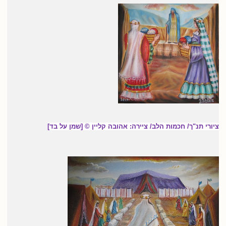
ציורי תנ"ך/ חכמות הלב/ ציירה: אהובה קליין © [שמן על בד]