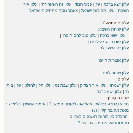
עלון ישא ברכה
|
עלון פניני חמד
|
עלון זה השער לה'
|
עלון אור
השבת
|
עלון תהילות ישראל
|
מאמר נוסף מתהילות ישראל
עלונים התשע"ד
עלון שיחת השבוע
|
עלון ישא ברכה
|
עלון טוב לחסות בה'
|
עלון פורת יוסף לילדים
|
עלון זה השער לה'
|
עלון אוצרות חיים
|
עלון שיחה לעם
עלונים
עלון ישמחו
|
עלון אור הצדיק
|
עלון שבת נט
|
עלון חלון לחולון
|
עלון בית
ה'
|
עלון ישא ברכה
אהובה קליין:
מדוע נבחרו- בצלאל ואהליאב- לאומני המשכן?
|
אומני המשכן וכליו/ שיר
מאת אהובה קליין (c)
ההבדל בין לוחות ראשונים לשניים
נאמנותו של מנהיג - עד היכן?