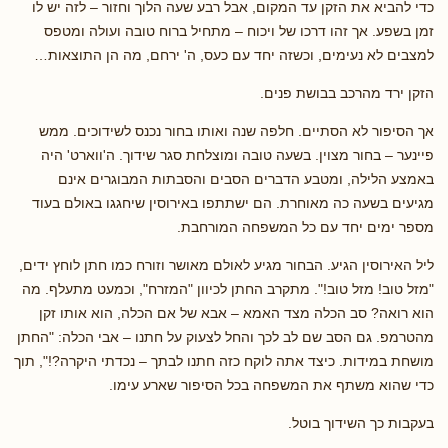
כדי להביא את הזקן עד המקום, אבל רבע שעה הלוך וחזור – לזה יש לו
זמן בשפע. אך זהו דרכו של ויכוח – מתחיל ברוח טובה ועולה ומטפס
למצבים לא נעימים, וכשזה יחד עם כעס, ה' ירחם, מה הן התוצאות…
הזקן ירד מהרכב בבושת פנים.
אך הסיפור לא הסתיים. חלפה שנה ואותו בחור נכנס לשידוכים. ממש
פיינער – בחור מצוין. בשעה טובה ומוצלחת סגר שידוך. ה'ווארט' היה
באמצע הלילה, ומטבע הדברים הסבים והסבתות המבוגרים אינם
מגיעים בשעה כה מאוחרת. הם ישתתפו באירוסין שיחגגו באולם בעוד
מספר ימים יחד עם כל המשפחה המורחבת.
ליל האירוסין הגיע. הבחור מגיע לאולם מאושר וזורח כמו חתן לוחץ ידים,
"מזל טוב! מזל טוב!". מתקרב החתן לכיוון "המזרח", וכמעט מתעלף. מה
הוא רואה? סב הכלה מצד האמא – אבא של אם הכלה, הוא אותו זקן
מהטרמפ. גם הסב שם לב לכך והחל לצעוק על חתנו – אבי הכלה: "החתן
מושחת במידות. כיצד אתה לוקח כזה חתנו לבתך – נכדתי היקרה?!", תוך
כדי שהוא משתף את המשפחה בכל הסיפור שארע עימו.
בעקבות כך השידוך בוטל.