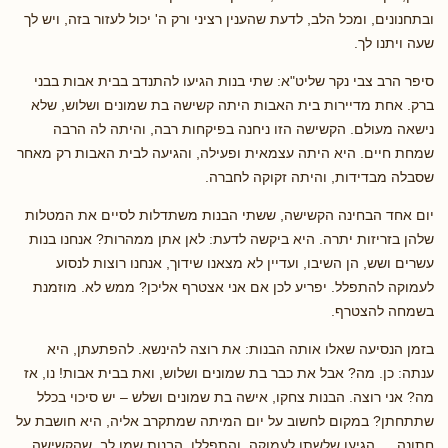
ובתחנונים, ומכל הלב, לדעת שהענין רציני ורק ה' יכול לעזור בזה, ויש לך
שעה ויתנו לך.
סיפר הרב צבי נקר שליט"א: שתי בנות הגיעו להתנדב בבית אבות בבני
ברק. אחת מדיירות בית האבות היתה קשישה בת שמונים ושלוש, שלא
נישאה מעולם. הקשישה הזו ניחנה בפיקחות רבה, והיתה לה הרבה
שמחת חיים. היא היתה עצמאית ופעילה, והגיעה לבית האבות רק מאחר
שסבלה מבדידות, והיתה זקוקה לחברה.
יום אחד הבחינה הקשישה, ששתי הבנות משתדלות לסיים את המטלות
שלהן בזריזות יתרה. היא ביקשה לדעת: לאן אתן ממהרות? אנחנו בנות
עשרים ושש, הן השיבו, ועדיין לא מצאנו שידוך, אנחנו רוצות לנסוע
לעמוקה להתפלל. יפריע לכן אם אני אצטרף אליכן? ממש לא. מוזמנת
בשמחה להצטרף.
בזמן הנסיעה שאלו אותה הבנות: את רוצה להינשא. להפתעתן, היא
ענתה: כן. מה? אבל את כבר בת שמונים ושלוש, ואת בבית אבות! נו, אז
מה? אני רוצה. הבנות צחקו, אישה בת שמונים ושלש – יש סיכוי בכלל
שתתחתן? במקום לחשוב על יום המיתה שמתקרב אליה, היא חושבת על
חתונה… הגיעו שלשתן לעמוקה, והתפללו. הבנות שמו לב, שהקשישה