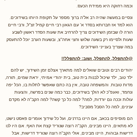
וכמה רחוקה היא ממידת הכעס.
ונסיים במעשה שהיה רב אל'ה ברוך מספר על תקופת היותו בשידוכים.
הוא למד אז חברותא בסדר א' עם הגאון רבי חיים קמיל זצ"ל, ורבי חיים
הורה לו שבזמן השידוכים צריך להרחיב את שעות הסדר ראשון לשבע
שעות ולסיימו רק בשעה שלוש וחצי אחה"צ, ובשעות הערב יוכל להתעסק
במה שצריך בענייני השידוכים.
@להתפלל, להתפלל, ושוב: להתפלל!!
יהודים רבים וטובים שואלים למה מתארך אצלם זמן השידוך, יש להם
ילד טוב, ילד שיכול לבנות בית טוב, בית יהודי אמיתי, יראת שמים, תורה,
מדות טובות. והמשפחה טובה, אין בה כתם שאפשר לתלות בו, הכל יפה
ונחמד, ואעפ"כ לא הולך בשידוכים, כבר כמה שנים בפרשה, והצעות
עולות וככה גם יורדות, למה? למה כל כך קשה? למה הקב"ה לא מקדם
ענינים, למה כל הסבל מסביב?
הם מוסיפים בכאב, אם היינו בררנים, ועל כל שידוך אומרים פאסט נישט,
לא מתאים, היינו מבינים, הקב"ה רוצה שנוריד קצת את האף. אם היו לנו
דרישות גבוהות, היינו מבינים, אולי הקב"ה רוצה שנוריד דרישות, אבל