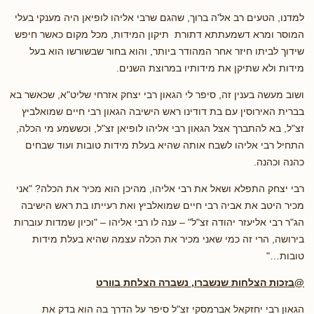
למדנו, הטעים רב אל'ה ברוך, שהגם שרבי אליהו לופיאן היה מענקי בעלי
המוסר ומרא דשמעתתא דתורת תיקון המידות, מכל מקום כאשר חיפש
שידוך לביתו חיזר אחר המהודר ביותר, והוא בחור שבשורשו הוא בעל
מידות ולא שתיקן את מידותיו במרוצת השנים.
ושוב מעשה בענין זה, סיפר לי הגאון רבי יצחק אזרחי שליט"א, שכאשר בא
בברית האירוסין עם בת דודינו ראש הישיבה הגאון רבי חיים שמואלביץ
זצ"ל, בא להתברך אצל הגאון רבי אליהו לופיאן זצ"ל, וכששמע מי הכלה,
התחיל רבי אליהו לשבח אותה שהיא בעלת מידות טובות ועוד שבחים
כהנה וכהנה.
רבי יצחק התפלא ושאל את רבי אליהו, מהיכן הוא מכיר את הכלה? "אני
מכיר היטב את אביה רבי חיים שמואלביץ ואת רעייתו בת ראש הישיבה
הג"ר רבי אליעזר יהודה זצ"ל" – ענה לו רבי אליהו – "וכיון שמדות עוברות
בירושה, הרי זה כמי שאני מכיר את הכלה עצמה שהיא בעלת מידות
טובות…"
@בזכות הצלחות שנשברו, נשברה הצלחת בוורט
הגאון רבי יחזקאל אברמסקי זצ"ל סיפר על הדרך בה הוא בדק את