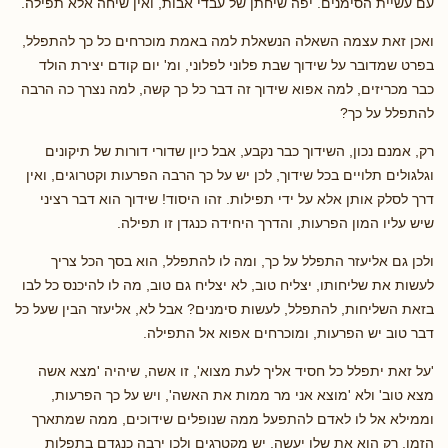
עם עשיית הסימנים. יפה שיחתן של עבדי אבות, ואין שיחה אלא תפילה.
ואכן זאת עצמה השאלה הנשאלת למה באמת מוכרחים כל כך להתפלל,
בפרט שמדובר על שידוך שבת פלוני לפלוני, ומ' יום קודם יצירת הולד
כבר מכריזים, למה אפוא שידוך זה דבר כל כך קשה, למה נצרך כה הרבה
להתפלל על כך?
רק, אמנם נכון, השידוך כבר נקבע, אבל כיון שדורי דורות של תיקונים
וגלגולים תלויים בכל שידוך, לכן יש על כך הרבה הפרעות וקטרוגים, ואין
דרך לסלק אותן אלא על ידי תפילות. זהו היסוד! שידוך הוא דבר רציני
שיש עליו המון הפרעות, והדרך היחידה כנגדן זו תפילה.
ולכן גם אליעזר התפלל על כך, ומה לו להתפלל, הוא בסך הכל צריך
לעשות את שליחותו, יצליח טוב, לא יצליח גם טוב, מה לו להיכנס כל לבו
בזאת השליחות, להתפלל, לעשות סימנים? אבל לא, אליעזר הבין שעל כל
דבר טוב יש הפרעות, ומוכרחים אפוא אל התפילה.
'על זאת יתפלל כל חסיד אליך לעת מצוא', זו אשה, שיהיה 'מצא אשה
מצא טוב' ולא 'מוצא אני מר ממות את האשה', ויש על כך הפרעות,
וממילא אל לו לאדם להתפעל ממה שנופלים שידוכים, ממה שמתארך
הזמן, רק הוא את שלו יעשה, יש מקטרגים ולכן ירבה כנגדם בתפלות