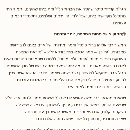
הגר"א קרייזר סיפר שהכיר את הבחור הנ"ל ואת ביתו שהקים, ותמיד היה
מתפעל מקדושת ביתו, שכל ילדיו היו יראים ושלמים, ותלמידי חכמים
עצומים.
@החזון איש: פחות השקפה, יותר ותרנות
המשיך רבי אליהו ברוך פינקל ואמר: מידותיו של אדם באים לו בירושה
מאבותיו, "על כן" – אמר הסבא מסלבודקא זי"ע – "נקראת המסכת
העוסקת בענייני מדות 'אבות' ולא 'מדות', ללמדנו שהמדות הטובות באים
לאדם בירושה מאבותיו. ודומה לזה שמעתי מפה קדשו של מרן המשגיח
הגה"צ רבי יחזקאל לוינשטיין זצ"ל שמה שאמרו חז"ל: 'הנושא אשה צריך
לבדוק באחיה', היינו לבדוק אם הם בעלי מדות, כי המדות עוברות
בירושה ורוב בנים דומים לאחי האם.
שמעתי מהגאון רבי משה יהושע לנדא זצ"ל ששמע ממרן ה'חזון איש' זי"ע
שבשעת הדחק, כאשר אין ברירה, עדיף להשתדך עם אשה שיש לה
השקפות קלות, אם היא ותרנית, מאשר להשתדך עם חברתה
שאינה וותרנית, וכמובן כל אחד יעשה בזה שאלת חכם…
מעשה נורא ונפלא סיפר בענין זה הגאון רבי שלמה זלמן אויערבך זצ"ל: