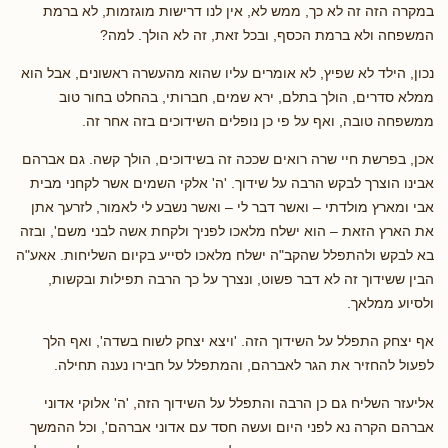
במקרה הזה זה לא כך, ממש לא, אין לנו דרישות מוגזמות, לא ברמת
המשפחה ולא ברמת הכסף, ובכל זאת, זה לא הולך. למה?
נכון, הילד לא שפיץ, לא אומרים עליו שהוא מהעשרה ראשונים, אבל הוא
ממלא סדרים, הולך בתלם, ירא שמים, חברותי, בהחלט בחור טוב
ממשפחה טובה, ואף על פי כן נופלים השידוכים בזה אחר זה.
אכן, בפרשת חיי שרה רואים שככה זה בשידוכים, הולך קשה. גם אברהם
אבינו הוצרך לבקש הרבה על שידוך. 'ה' אלקי השמים אשר לקחני מבית
אבי ומארץ מולדתי – ואשר דבר לי – ואשר נשבע לי לאמור, לזרעך אתן
את הארץ הזאת – הוא ישלח מלאכו לפניך ולקחת אשה לבני משם', ובזה
בא לבקש ולהתפלל שהקב"ה ישלח מלאכו לסייע בקיום השליחות. אאע"ה
הבין ששידוך זה לא דבר פשוט, ונצרך על כך הרבה תפילות ובקשות,
ולסיוע ממלאך.
אף יצחק התפלל על השידוך הזה. 'ויצא יצחק לשוח בשדה', ואף הלך
לפעול להחזיר את הגר לאברהם, והמתפלל על חבירו נענה תחילה.
אליעזר השליח גם כן הרבה והתפלל על השידוך הזה, 'ה' אלוקי אדוני
אברהם הקרה נא לפני היום ועשה חסד עם אדוני אברהם', וכל ההמשך