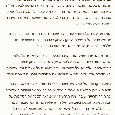
התגוררנו בסמוך. החברות שלנו נרקמה ב...מדרגות הכניסה לבית הגר"ח
קניבסקי. שנינו, הוא מ'בית מתתיהו' ואני מ'קול תורה', הגענו בכל מוצאי
שבת-חופשה בישיבה לר' חיים, כדי לשאול אותו שאלות. פשוט התיידדנו
במדרגות של רשב"ם 23.
הוא רצה לברר על בחור פלוני, ואני, שהכרתי את הבחור המדובר כאחד
מהמאכערים של הישיבה, עסקן שעסק בהרבה דברים חשובים, חוץ
מללמוד ברצינות, עניתי בפשטות: "הוא בחור בינוני"...
בחור מבוגר יותר שמע אותי מדבר בטלפון וכיצד אני אומר על פלוני,
שהוא 'בחור בינוני'. הוא פנה להמשגיח, הגה"צ רבי יצחק ירוחם
בורודיאנסקי שליט"א, על בחורי שיעור ב' שעונים על שאלות של שידוכים
ולא יודעים איך עונים. המשגיח שמע את התלונות והבטיח לשוחח איתי.
למחרת נקראתי אל המשגיח, שהסביר לי בניחותא כיצד ה'ראש ישיבה',
הלא הוא מרן הגרש"ז אויערבאך זצ"ל, מורה להשיב על שאלות בשידוכים.
וכך הורה הראש ישיבה, מרן הגרש"ז זיע"א: "אל תספר על חסרונות של
הבחור, אלא תמעיט בשבחים. אל תיתן עליו הגדרות לא טובות, כמו
'בחור חלש' או 'בחור בינוני', אלא תגיד בשפה רפה שהוא "נמצא כל
הסדרים", ומי שמעבר לקו אמור להבין לבד שהוא רק "נמצא בסדרים",