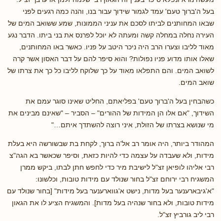
בעל ה'ברוך טעם' עמד לגמור שידוך עבור בנו, והנה כמה רגעים לפני
שבאו המחותנים לביתו לסכם את עניני הממונות, שמע ששואב המים של
העירה נחלה במחלה קשה ומעתה לא יוכל לפרנס את בני ביתו. הדבר נגע
מאוד לליבו וצערו הרב היה ניכר היטב על פניו. כאשר באו המחותנים,
שאלו אותו מדוע פניו נפולות? והוא סיפר להם על דבר האסון אשר קרה
לשואב המים. והם התפלאו מאוד על כך שלוקח לליבו כל כך את צרתו של
שואב המים.
כשהבחין בעל ה'ברוך טעם' בפליאתם, החליט שאינו סוגר עמם את
השידוך, "אם אלו הן המידות של ההורים" – הסביר – "שאינם מבינים את
מי שנושא בצרתו של הזולת, איני רוצה להשתדך איתם…"
המהודר ביותר, היה אומר רב אל'ה ברוך, לקחת בת שבשורשה היא בעלת
מידות, ולא שעבדה על עצמה כדי להיות כזאת, וסיפר שכאשר בא הגה"צ
רבי אליהו לופיאן זצ"ל לישיבת מיר כדי לחפש חתן לבתו, ביקש ממרן
המשגיח רבי ירוחם זצ"ל בחור שנולד עם מידות טובות, וכלשונו:
"א'גיבארענער בעל מדות, נישט א'גווארענער בעל מידות" [בחור שנולד עם
מידות טובות, ולא בחור שנהיה בעל מדות]. והמשגיח הציע לו את הגאון
רבי ליב גורביץ זצ"ל.