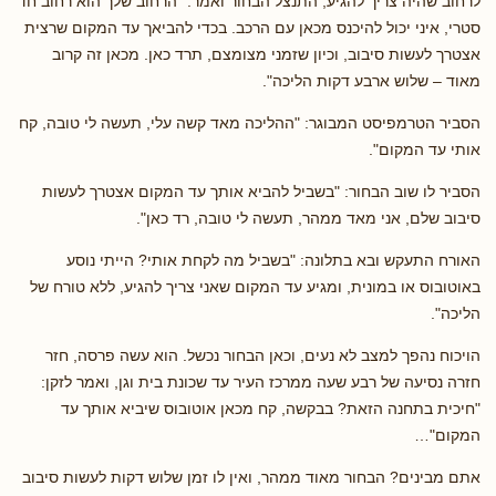
לרחוב שהיה צריך להגיע, התנצל הבחור ואמר: "הרחוב שלך הוא רחוב חד
סטרי, איני יכול להיכנס מכאן עם הרכב. בכדי להביאך עד המקום שרצית
אצטרך לעשות סיבוב, וכיון שזמני מצומצם, תרד כאן. מכאן זה קרוב
מאוד – שלוש ארבע דקות הליכה".
הסביר הטרמפיסט המבוגר: "ההליכה מאד קשה עלי, תעשה לי טובה, קח
אותי עד המקום".
הסביר לו שוב הבחור: "בשביל להביא אותך עד המקום אצטרך לעשות
סיבוב שלם, אני מאד ממהר, תעשה לי טובה, רד כאן".
האורח התעקש ובא בתלונה: "בשביל מה לקחת אותי? הייתי נוסע
באוטובוס או במונית, ומגיע עד המקום שאני צריך להגיע, ללא טורח של
הליכה".
הויכוח נהפך למצב לא נעים, וכאן הבחור נכשל. הוא עשה פרסה, חזר
חזרה נסיעה של רבע שעה ממרכז העיר עד שכונת בית וגן, ואמר לזקן:
"חיכית בתחנה הזאת? בבקשה, קח מכאן אוטובוס שיביא אותך עד
המקום"…
אתם מבינים? הבחור מאוד ממהר, ואין לו זמן שלוש דקות לעשות סיבוב