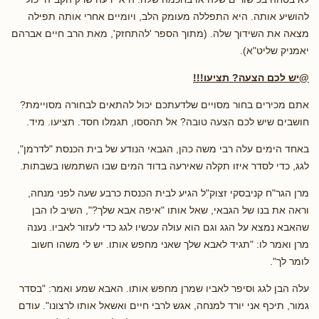
להושיע אותה. היא התפללה מעומק הלב, ויומיים אחרי אותה תפילה
מצאה את השידוך שלה. (מתוך הספר 'להתחזק', מאת הרב חיים אברהם
יאמניק שליט"א).
@יש לכם הצעה? תציעו!!!
אתם מכירים בחור מסויים שלדעתכם יכול להתאים לבחורה מסויימת?
חושבים שיש לכם הצעה טובה? אל תהססו, תגמלו חסד. תציעו. מיד.
באחד הימים עלה רבי משה כהן, הגבאי הנודע של בית הכנסת "לדרמן",
לגג, כדי לסדר איזו תקלה שאירעה בדוד המים שבו השתמשו בשבתות.
מרן הגר"ח קניבסקי זצוק"ל הגיע לבית הכנסת כרבע שעה לפני מנחה,
וראה את בנו של הגבאי, שאל אותו "איפה אבא שלך?", השיב לו הבן
שהאבא נמצא על הגג וגם הוא עולה עכשיו לגג כדי לעזור לאביו. נענה
מרן ואמר לו: "תגיד לאבא שלך שאני מחפש אותו. יש לי משהו חשוב
לומר לך".
עלה הבן לגג וסיפר לאביו שמרן מחפש אותו. האבא שמע ואמר: "בסדר
גמור, תיכף אני יורד למנחה, אגש לרבי חיים ואשאל אותו לרצונו". עודם