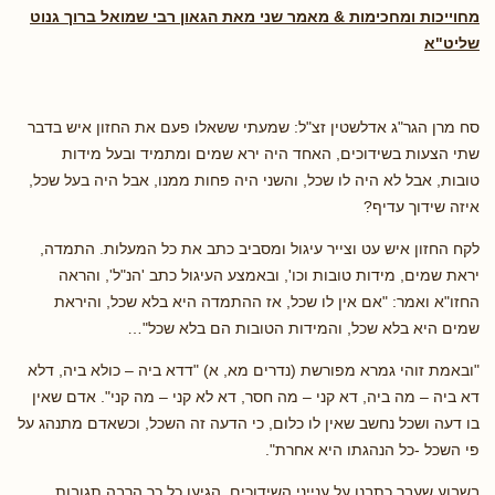
מחוייכות ומחכימות & מאמר שני מאת הגאון רבי שמואל ברוך גנוט
שליט"א
סח מרן הגר"ג אדלשטין זצ"ל: שמעתי ששאלו פעם את החזון איש בדבר
שתי הצעות בשידוכים, האחד היה ירא שמים ומתמיד ובעל מידות
טובות, אבל לא היה לו שכל, והשני היה פחות ממנו, אבל היה בעל שכל,
איזה שידוך עדיף?
לקח החזון איש עט וצייר עיגול ומסביב כתב את כל המעלות. התמדה,
יראת שמים, מידות טובות וכו', ובאמצע העיגול כתב 'הנ"ל', והראה
החזו"א ואמר: "אם אין לו שכל, אז ההתמדה היא בלא שכל, והיראת
שמים היא בלא שכל, והמידות הטובות הם בלא שכל"…
"ובאמת זוהי גמרא מפורשת (נדרים מא, א) "דדא ביה – כולא ביה, דלא
דא ביה – מה ביה, דא קני – מה חסר, דא לא קני – מה קני". אדם שאין
בו דעה ושכל נחשב שאין לו כלום, כי הדעה זה השכל, וכשאדם מתנהג על
פי השכל -כל הנהגתו היא אחרת".
בשבוע שעבר כתבנו על ענייני השידוכים. הגיעו כל כך הרבה תגובות