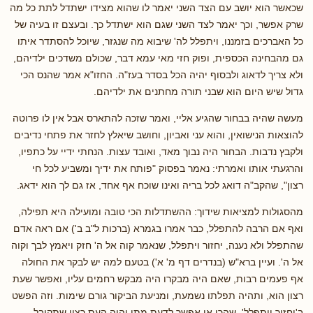
שכאשר הוא יושב עם הצד השני יאמר לו שהוא מצידו ישתדל לתת כל מה
שרק אפשר, וכך יאמר לצד השני שגם הוא ישתדל כך. ובעצם זו בעיה של
כל האברכים בזמננו, ויתפלל לה' שיבוא מה שנגזר, שיוכל להסתדר איתו
גם מהבחינה הכספית, ופוק חזי מאי עמא דבר, שכולם משדכים ילדיהם,
ולא צריך לדאוג ולבסוף יהיה הכל בסדר בעז"ה. החזו"א אמר שהנס הכי
גדול שיש היום הוא שבני תורה מחתנים את ילדיהם.
מעשה שהיה בבחור שהגיע אליי, ואמר שזכה להתארס אבל אין לו פרוטה
להוצאות הנישואין, והוא עני ואביון, וחושב שיאלץ לחזר את פתחי נדיבים
ולקבץ נדבות. הבחור היה נבוך מאד, ואובד עצות. הנחתי ידיי על כתפיו,
והרגעתי אותו ואמרתי: נאמר בפסוק "פותח את ידיך ומשביע לכל חי
רצון", שהקב"ה דואג לכל בריה ואינו שוכח אף אחד, אז גם לך הוא ידאג.
מהסגולות למציאות שידוך: ההשתדלות הכי טובה ומועילה היא תפילה,
ואף אם הרבה להתפלל, כבר אמרו בגמרא (ברכות ל"ב ב') אם ראה אדם
שהתפלל ולא נענה, יחזור ויתפלל, שנאמר קוה אל ה' חזק ויאמץ לבך וקוה
אל ה'. ועיין ברא"ש (בנדרים דף מ' א') בטעם למה יש לבקר את החולה
אף פעמים רבות, שאם היה מבקרו היה מבקש רחמים עליו, ואפשר שעת
רצון הוא, ותהיה תפלתו נשמעת, ומניעת הביקור גורם שימות. וזה הפשט
ב'יחזור ויתפלל', שהרי אי אפשר לדעת מתי יהיה העת רצון שתקובל