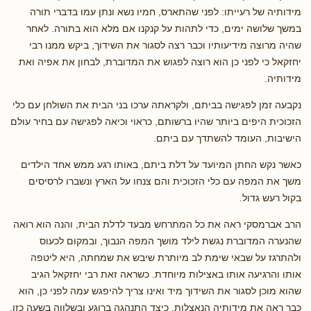
מידותיה של רעייתו: לפני שהתארס, חמיו נשא ונתן עמו בדברי תורה
במשך שלושה ימים, כדי לתהות על קנקנו אם מלא הוא בתורה. לאחר
שהיה מרוצה מידיעותיו וכבר רצה לסגור את השידוך, ביקש ממנו רבי
יחזקאל כי לפני כן הוא רוצה לפגוש את המדוברת, לבחון את אפיה ואת
מידותיה.
נקבעה זמן לפגישה בביתם, ולקראתה ערכו בני הבית את השולחן עם כלי
הזכוכית היפים ביותר שהיו ברשותם, כראוי וכיאה לפגישה עם בחיר עולם
הישיבות, העומד להשתדך עם ביתם.
כאשר נקש החתן המיועד על דלת ביתם, באותו רגע ממש אחד הילדים
משך את המפה עם כלי הזכוכית והם צנחו על הארץ ונשברו לרסיסים
בקול רעש גדול.
הרב אברמסקי ראה את כל המתרחש מבעד לדלת הבית, והנה הוא רואה
שהנערה המדוברת נגשת לילד מושך המפה הנבוך, ובמקום לכעוס
ולהתרגז על שבאי שימת לב מיותרת שיבש את שמחתה, היא ליטפה
אותו והרגיעה אותו באצילות מיוחדת. כשראה זאת רבי יחזקאל הגיב
שהוא מוכן לסגור את השידוך מיד ואינו צריך להיפגש עמה לפני כן, הוא
כבר ראה את מידותיה הנאצלות, כיצד התנהגה ברוגע ובשלווה בשעה כזו,