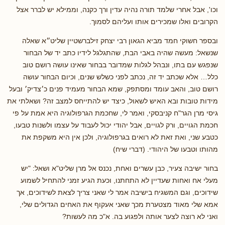
וכו', אבל אחרי שלמד תורה נהיה עדין ורך כקנה, וממילא יש לברר אצל
הקרובים ואלו שמכירים אותו ועליהם לסמוך.
ובספר חשוקי חמד מביא הגאון רבי יצחק זילברשטיין שליט״א שאלה
שנשאל: מעשה שהיה באבי הבת, שהתגלגל לידיו כתב יד של הבחור
שנפגש עם בתו, ונבהל לגלות שמדובר בבחור שאינו עושה רושם טוב
כלל… אלא שכתב יד זה, נכתב לפני כשלש שנים, וכיום הבחור עושה
רושם טוב, והאב עומד ומסתפק, שמא הבחור מעמיד פנים כ׳צדיק׳ ובעל
מידות טובות ובא האיש לשאול, כיצד יש להתייחס למצב זה? ושאלתי את
גיסי מרן הגר"ח קניבסקי, ואמר לי, שחכמת הגרפולוגיה היא אמת על פי
חכמת הגויים, ורק לגויים, אבל יהודי יכול לעבוד על עצמו ולשנות טבעו,
כטבע שני, ואת זאת לא רואים בגרפולוגיה, ולכן אין היא משקפת את
מהותו וטבעו של היהודי. (דברי שיח)
בחור ישיבה צעיר, כבן עשרים ואחת, נכנס אל מרן שליט"א ושאל: "יש
מעלי אח ואחות שעדיין לא התחתנו, וכעת הגיע זמני להתחיל לשמוע
שידוכים, וגם המשגיח בישיבה אמר לי שאני צריך לצאת לשידוכים, אך
אמא שלי מאוד מצטערת מכך שאני אעקוף את האחים הגדולים שלי,
ואני לא רוצה לצער אותה ולפגוע בה. א"כ מה לעשות?