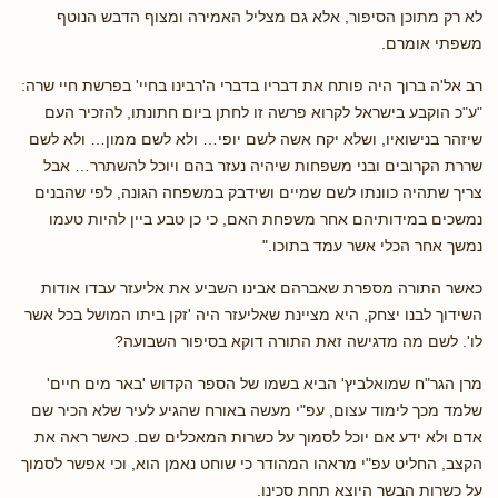
לא רק מתוכן הסיפור, אלא גם מצליל האמירה ומצוף הדבש הנוטף
משפתי אומרם.
רב אל'ה ברוך היה פותח את דבריו בדברי ה'רבינו בחיי' בפרשת חיי שרה:
"ע"כ הוקבע בישראל לקרוא פרשה זו לחתן ביום חתונתו, להזכיר העם
שיזהר בנישואיו, ושלא יקח אשה לשם יופי… ולא לשם ממון… ולא לשם
שררת הקרובים ובני משפחות שיהיה נעזר בהם ויוכל להשתרר… אבל
צריך שתהיה כוונתו לשם שמיים ושידבק במשפחה הגונה, לפי שהבנים
נמשכים במידותיהם אחר משפחת האם, כי כן טבע ביין להיות טעמו
נמשך אחר הכלי אשר עמד בתוכו."
כאשר התורה מספרת שאברהם אבינו השביע את אליעזר עבדו אודות
השידוך לבנו יצחק, היא מציינת שאליעזר היה 'זקן ביתו המושל בכל אשר
לו'. לשם מה מדגישה זאת התורה דוקא בסיפור השבועה?
מרן הגר"ח שמואלביץ' הביא בשמו של הספר הקדוש 'באר מים חיים'
שלמד מכך לימוד עצום, עפ"י מעשה באורח שהגיע לעיר שלא הכיר שם
אדם ולא ידע אם יוכל לסמוך על כשרות המאכלים שם. כאשר ראה את
הקצב, החליט עפ"י מראהו המהודר כי שוחט נאמן הוא, וכי אפשר לסמוך
על כשרות הבשר היוצא תחת סכינו.