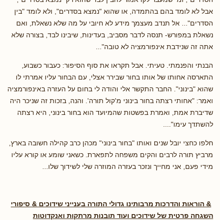
אבל לא לומד בהם בהתמדה, או שהוא "נמצא בסדרים", ולא לומד "בין
הסדרים"... אל תנדב מעצמך מידע לא חיובי על מה שלא נשאלת, ואם
נשאלת במפורש- תנסה לדבר מסביב, בעדינות, שיבינו לבד, בצורה שלא
אתה זה שנידבת אינפורמציה לא טובה"...
הבנתי והפנמתי. טעיתי. אבל תקראו את סוף הסיפור: כעבור כשבוע,
התארסה אחותו של אותו בחור שבירר אצלי, עם הבחור עליו אמרתי לו
שהוא "בינוני". החבר התקשר אלי והודה לי בחום על העזרה באינפורמציה
ואמר: "אחותי רצתה בחור בינוני מ'קול תורה'. והנה, בזכות זה שניכר היה
שדיברת אמת, ואמרת בפשטות שהמיועד הוא בחור בינוני, היא רצתה
להשתדך עימו"....
חלפו כחצי יובל שנים ואותו "בחור בינוני" מכהן כרב קהילה חשובה בארץ,
מרביץ תורה לרבים והקים משפחה לתפארת. כשאני שומע או קורא עליו
מידי פעם, אני מחייך ונזכר בעזרה המוזרה שלי לשידוך שלו...
& הוראות והדרכות מרבותינו גדולי התורה בענייני שידוכים & סיפורי
השגחה פרטית של שידוכים ועוד תובנות מרתקות ואנקדוטות