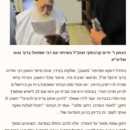
הגאון ר' חיים קניבסקי זצוק"ל בשיחה עם רבי שמואל ברוך גנוט
שליט"א
נתחיל דווקא מסיפור 'מעצבן', שלקחו בצידו, אותו סיפר הגאון רבי אליהו
ברוך פינקל זצ"ל, מראשי ישיבת מיר, סיפור מכלי ראשון: הכרתי בחור
שהיה לו רישיון נהיגה. יום אחד נסע הבחור משכונת בית וגן בירושלים
לכיוון מרכז העיר. בצומת היציאה מבית וגן הוא שם לב לישיש שמשרך
את רגליו בכבדות. עצר לידו ושאלו: "להיכן אתם צריכים להגיע?" השיב לו
הזקן: "לאזור המרכז, רחוב פלוני". אמר לו הבחור: "תוכל לעלות ואקח
אותך לשם. זה בדיוק בכיוון הנסיעה שלי…
הזקן שמח מאוד על העזרה. עלה לרכב והחלו בנסיעה. כשהגיעו סמוך