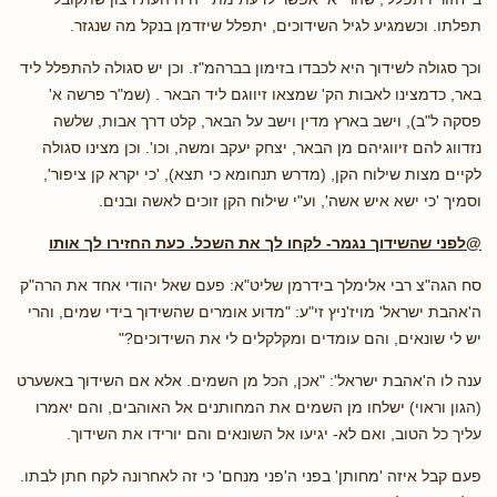
תפלתו. וכשמגיע לגיל השידוכים, יתפלל שיזדמן בנקל מה שנגזר.
וכך סגולה לשידוך היא לכבדו בזימון בברהמ"ז. וכן יש סגולה להתפלל ליד
באר, כדמצינו לאבות הק' שמצאו זיווגם ליד הבאר . (שמ"ר פרשה א'
פסקה ל"ב), וישב בארץ מדין וישב על הבאר, קלט דרך אבות, שלשה
נזדווג להם זיווגיהם מן הבאר, יצחק יעקב ומשה, וכו'. וכן מצינו סגולה
לקיים מצות שילוח הקן, (מדרש תנחומא כי תצא), 'כי יקרא קן ציפור',
וסמיך 'כי ישא איש אשה', וע"י שילוח הקן זוכים לאשה ובנים.
@לפני שהשידוך נגמר- לקחו לך את השכל. כעת החזירו לך אותו
סח הגה"צ רבי אלימלך בידרמן שליט"א: פעם שאל יהודי אחד את הרה"ק
ה'אהבת ישראל' מויז'ניץ זי"ע: "מדוע אומרים שהשידוך בידי שמים, והרי
יש לי שונאים, והם עומדים ומקלקלים לי את השידוכים?"
ענה לו ה'אהבת ישראל': "אכן, הכל מן השמים. אלא אם השידוך באשערט
(הגון וראוי) ישלחו מן השמים את המחותנים אל האוהבים, והם יאמרו
עליך כל הטוב, ואם לא- יגיעו אל השונאים והם יורידו את השידוך.
פעם קבל איזה 'מחותן' בפני ה'פני מנחם' כי זה לאחרונה לקח חתן לבתו.