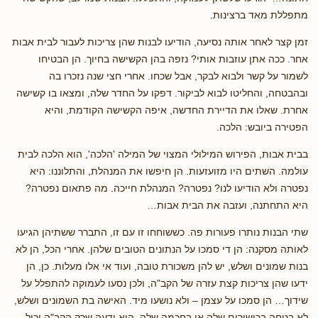
מתפללת מאד ברצינות.
זמן קצר לאחר אותה נסיעה, הודיעו לבנות שהן צריכות לעבור לבית אבות
אחר. ככה אתן עוזבות אותי? נזפה בהן הקשישה בחיוך. הן הבטיחו
לשמור על קשר ולבוא לבקר, אבל שכחו. אחרי חצי שנה נזכרו בה
ובהבטחה, והחליטו לבוא לביקור. דפקו על החדר שלה, ומצאו בו קשישה
אחרת. שאלו את הדיירת החדשה, איפה הקשישה הקודמת, והיא
הפטירה ביובש: הלכה.
בבית אבות, הפירוש המילולי המצוי של המילה 'הלכה', הוא הלכה לבית
עולמה. השתים היו מזועזעות. הן חיפשו את המנהלת, והתלוננו: היא
נפטרה ולא הודיעו לנו? נפטרה? המנהלת חייכה. מה פתאום נפטרה?
היא התחתנה, ועזבה את הבית אבות…
שתי הבנות נותרו פעורות פה. כששוחחו זו עם זו, התברר ששתיהן הגיעו
לאותה מסקנה: הן די סמכו על הנתונים הטובים שלהן. אחרי הכל, הן לא
בנות שמונים ושלש, יש להן משכורת טובה, ועוד אי אלו מעלות. כן, הן
ידעו שהן צריכות קצת עזרה של הקב"ה, ולכן נסעו לעמוקה להתפלל על
שידוך… הן סמכו על עצמן – ולא נושעו מיד. האישה בת השמונים ושלש,
לא בטחה בכישורים שלה או בחכמה שלה. היא ידעה שרק הקב"ה יכול