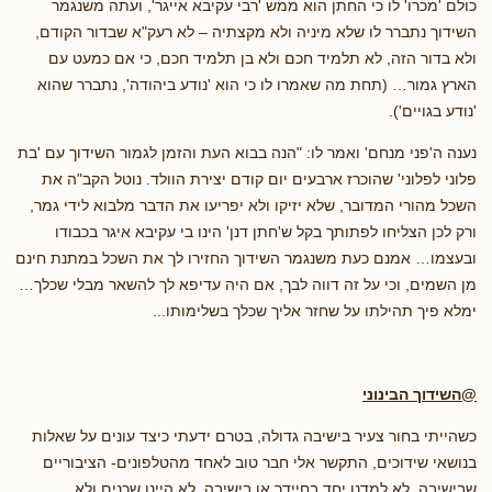
כולם 'מכרו' לו כי החתן הוא ממש 'רבי עקיבא אייגר', ועתה משנגמר
השידוך נתברר לו שלא מיניה ולא מקצתיה – לא רעק"א שבדור הקודם,
ולא בדור הזה, לא תלמיד חכם ולא בן תלמיד חכם, כי אם כמעט עם
הארץ גמור… (תחת מה שאמרו לו כי הוא 'נודע ביהודה', נתברר שהוא
'נודע בגויים').
נענה ה'פני מנחם' ואמר לו: "הנה בבוא העת והזמן לגמור השידוך עם 'בת
פלוני לפלוני' שהוכרז ארבעים יום קודם יצירת הוולד. נוטל הקב"ה את
השכל מהורי המדובר, שלא יזיקו ולא יפריעו את הדבר מלבוא לידי גמר,
ורק לכן הצליחו לפתותך בקל ש'חתן דנן' הינו בי עקיבא איגר בכבודו
ובעצמו… אמנם כעת משנגמר השידוך החזירו לך את השכל במתנת חינם
מן השמים, וכי על זה דווה לבך, אם היה עדיפא לך להשאר מבלי שכלך…
ימלא פיך תהילתו על שחזר אליך שכלך בשלימותו...
@השידוך הבינוני
כשהייתי בחור צעיר בישיבה גדולה, בטרם ידעתי כיצד עונים על שאלות
בנושאי שידוכים, התקשר אלי חבר טוב לאחד מהטלפונים- הציבוריים
שבישיבה. לא למדנו יחד בחיידר או בישיבה. לא היינו שכנים ולא