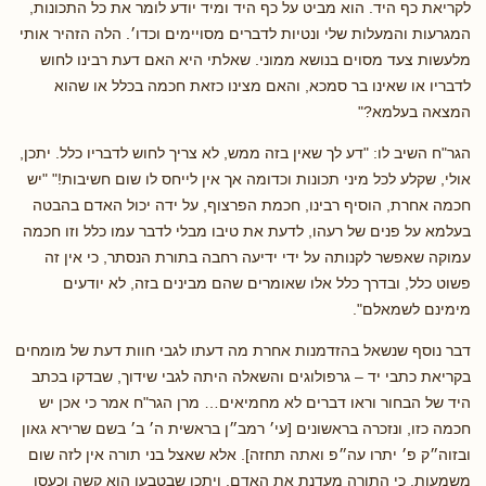
לקריאת כף היד. הוא מביט על כף היד ומיד יודע לומר את כל התכונות,
המגרעות והמעלות שלי ונטיות לדברים מסויימים וכדו׳. הלה הזהיר אותי
מלעשות צעד מסוים בנושא ממוני. שאלתי היא האם דעת רבינו לחוש
לדבריו או שאינו בר סמכא, והאם מצינו כזאת חכמה בכלל או שהוא
המצאה בעלמא?"
הגר"ח השיב לו: "דע לך שאין בזה ממש, לא צריך לחוש לדבריו כלל. יתכן,
אולי, שקלע לכל מיני תכונות וכדומה אך אין לייחס לו שום חשיבות!" "יש
חכמה אחרת, הוסיף רבינו, חכמת הפרצוף, על ידה יכול האדם בהבטה
בעלמא על פנים של רעהו, לדעת את טיבו מבלי לדבר עמו כלל וזו חכמה
עמוקה שאפשר לקנותה על ידי ידיעה רחבה בתורת הנסתר, כי אין זה
פשוט כלל, ובדרך כלל אלו שאומרים שהם מבינים בזה, לא יודעים
מימינם לשמאלם".
דבר נוסף שנשאל בהזדמנות אחרת מה דעתו לגבי חוות דעת של מומחים
בקריאת כתבי יד – גרפולוגים והשאלה היתה לגבי שידוך, שבדקו בכתב
היד של הבחור וראו דברים לא מחמיאים… מרן הגר"ח אמר כי אכן יש
חכמה כזו, ונזכרה בראשונים [עי׳ רמב״ן בראשית ה׳ ב׳ בשם שרירא גאון
ובזוה״ק פ׳ יתרו עה״פ ואתה תחזה]. אלא שאצל בני תורה אין לזה שום
משמעות, כי התורה מעדנת את האדם, ויתכן שבטבעו הוא קשה וכעסן