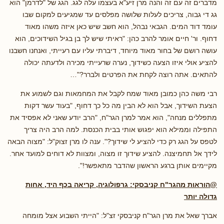
מדברים זה עם זה והנה מרן זיע"א בעצמו עלה לגג. הגג של "לדרמן" הוא
גג די גבוה, צריכים לעלות שלושה מפלסים עד שמגיעים למקום שבו
עומד דוד המים. הגבאי נבהל, הוא חשב שיש כאן איזה משהו מאוד
דחוף. ור' חיים אומר להרב כהן: "ראיתי שיש לך בן בגיל השידוכים, הוא
עושה רושם של בחור מאוד מיוחד, דיברתי עליו עם רעייתי, ואנחנו חשבנו
להציע אולי איזו הצעה כשידוך, נערה שרעייתי מכירה ולדעתה יכולה
להתאים. אתה רוצה לקחת את הפרטים ולברר?"…
רבי משה כהן כמובן מאוד שמח לקבל את המחמאות וגם לשמוע את
הצעת השידוך, אבל הוא לא הבין מה כל כך דחוף, "בעוד עשר דקות
מתפללים מנחה", הוא אמר למרן הגר"ח, "הרב יודע שאני לא אפסיד את
התפילה וממילא הוא יפגוש אותי בבית הכנסת. למה הרב היה צריך
לטפס על הגג רק כדי להציע לי שידוך?". ענה לו מרן זצוק"ל: "מצוה הבאה
לידך אל תחמיצנה. להציע שידוך זו מצוה, ומצוות לא דוחים למועד אחר.
מקיימים אותן ברגע הראשון שהדבר מתאפשר!".
@הוראות מהגר"ח קניבסקי: גרפולוגיה, קריאה בכף היד, אחות
גדולה יותר
אברך שאל את מרן הגר"ח קניבסקי זצ"ל: "הייתי השבוע אצל מומחה