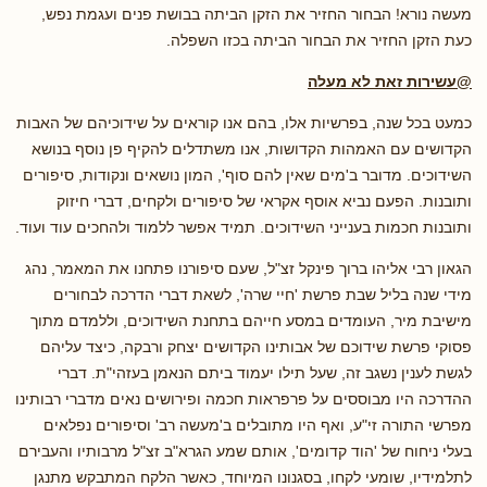
מעשה נורא! הבחור החזיר את הזקן הביתה בבושת פנים ועגמת נפש,
כעת הזקן החזיר את הבחור הביתה בכזו השפלה.
@עשירות זאת לא מעלה
כמעט בכל שנה, בפרשיות אלו, בהם אנו קוראים על שידוכיהם של האבות
הקדושים עם האמהות הקדושות, אנו משתדלים להקיף פן נוסף בנושא
השידוכים. מדובר ב'מים שאין להם סוף', המון נושאים ונקודות, סיפורים
ותובנות. הפעם נביא אוסף אקראי של סיפורים ולקחים, דברי חיזוק
ותובנות חכמות בענייני השידוכים. תמיד אפשר ללמוד ולהחכים עוד ועוד.
הגאון רבי אליהו ברוך פינקל זצ"ל, שעם סיפורנו פתחנו את המאמר, נהג
מידי שנה בליל שבת פרשת 'חיי שרה', לשאת דברי הדרכה לבחורים
מישיבת מיר, העומדים במסע חייהם בתחנת השידוכים, וללמדם מתוך
פסוקי פרשת שידוכם של אבותינו הקדושים יצחק ורבקה, כיצד עליהם
לגשת לענין נשגב זה, שעל תילו יעמוד ביתם הנאמן בעזהי"ת. דברי
ההדרכה היו מבוססים על פרפראות חכמה ופירושים נאים מדברי רבותינו
מפרשי התורה זי"ע, ואף היו מתובלים ב'מעשה רב' וסיפורים נפלאים
בעלי ניחוח של 'הוד קדומים', אותם שמע הגרא"ב זצ"ל מרבותיו והעבירם
לתלמידיו, שומעי לקחו, בסגנונו המיוחד, כאשר הלקח המתבקש מתנגן