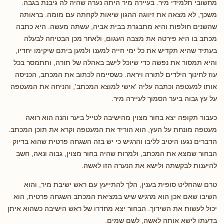
מחשובי תלמידי מיר. בעיירה מיר היתה נערה שהיה לה גיבנת בגבה.
משכך, לא מצאה את זיווגה ההגון שיאות לקחתה עם מומה. בראותה
שהשנים חולפות והיא מתבגרת בבית אביה, עשתה מעשה. היא כתבה
מכתב בו היא פירטה את מצבה העגום, ולאחר מכן הבטיחה לבעלה
בעתיד שהיא תקדיש את כל ימי חייה למענו ולמען ביתם שיקימו יחדיו,
והיא תמסור את נפשה כדי שיוכל לישב באהלה של תורה, ותתמסר בכל
עוז לחינוך הילדים לתורה ויראה. כשסיימה לכתוב את המכתב, הכניסה
אותו למעטפה וכתבה עליה 'אישי למוצא המכתב', והניחה את המעטפה
על עץ גבוה ביער הסמוך לעיירה מיר.
כעבור תקופה יצא בחור מצוין מהישיבה לטייל ביער והנה הוא רואה
מעטפה מונחת על העץ, הוא הוריד את המעטפה וקרא את תוכן המכתב.
הדברים נגעו היטיב לליבו והרגיש כי יש בזה השגחה פרטית שהוא בדיוק
הבחור שמצא את המכתב, ולמרות שהיה בחור מצוין, גבוה ונאה, חשב
להיענות לבקשתה ולישא את הנערה הזו לאשה.
טרם שהחליט סופית בענין, הלך להתייעץ עם ראש ישיבת מיר, והוא
השיבו שאם אכן הוא מרגיש שיש במציאת המכתב השגחה פרטית, הוא
יכול לעשות את השידוך. הבחור יצא מחדרו של ראש הישיבה כשהוא איתן
בדעתו לישא אותה לאשה, לשם שמים.