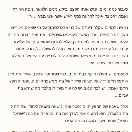
כעבור כמה ימים, פגש אותו הקצב וביקש ממנו הלוואה, נענה האורח
ואמר: "הכיצד אוכל להלוות כסף לאיש אשר איני מכירו…?"
נמצינו למדים שקלה דעתם של בני אדם לסמוך על מי שאינם מכירים
בעניינים רוחניים, יותר מאשר בעניינים גשמיים. ואת זאת רצתה התורה
ללמד, שאברהם אבינו לא נהג כן, אלא למרות שהוא סמך על אליעזר
עבדו בכל ענייני ביתו הגשמיים, הוא נתן לו למשול בכל, מכל מקום
בעניינים רוחניים כמו מציאת שותפה לבנו לבניית עם ישראל, הוא לא
סמך עליו עד שהשביעו.
לפעמים יש מעלה דוקא בבת עניים, כפי שמסופר שפעם שאלו את מרן
ה'חפץ חיים' זי"ע על הצעת שידוך של בת ממשפחה עניה, נענה ה'חפץ
חיים' ואמר: 'יש לבדוק אם יש לה עוד מעלות מלבד מה שהיא בת
עניים…'
אחר שאביו של החפץ חיים נפטר ואמו נישאה בשנית ליהודי שהיתה לו
בת מבוגרת, הוא דרש ממנה לשדך את בתו הבוגרת עם בנה 'ישראל
מאיר', שהיה צעיר ממנה בכמה שנים.
ה'חפץ חיים' הסכים לבקשת אמו, שנדרשה לשידוך בכל תוקף ע"י בעלה,