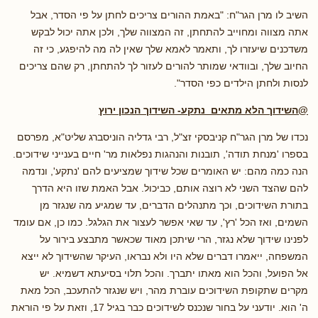
השיב לו מרן הגר"ח: "באמת ההורים צריכים לחתן על פי הסדר, אבל
אתה מצווה ומחוייב להתחתן, זה המצווה שלך, ולכן אתה יכול לבקש
משדכנים שיעזרו לך, ותאמר לאמא שלך שאין לה מה להיפגע, כי זה
החיוב שלך, ובוודאי שמותר להורים לעזור לך להתחתן, רק שהם צריכים
לנסות ולחתן הילדים כפי הסדר".
@השידוך הלא מתאים נתקע- השידוך הנכון ירוץ
נכדו של מרן הגר"ח קניבסקי זצ"ל, רבי גדליה הוניסברג שליט"א, מפרסם
בספרו 'מנחת תודה', תובנות והנהגות נפלאות מר' חיים בענייני שידוכים.
הנה כמה מהם: יש האומרים שכל שידוך שמציעים להם 'נתקע', ונדמה
להם שהצד השני לא רוצה אותם, כביכול. אבל האמת שזו היא הדרך
בתורת השידוכים, וכך מתנהלים הדברים, עד שמגיע מה שנגזר מן
השמים, ואז הכל 'רץ', עד שאי אפשר לעצור את הגלגל. כמו כן, אם עומד
לפנינו שידוך שלא נגזר, הרי שיתכן מאוד שכאשר מתבצע בירור על
המשפחה, ייאמרו דברים שלא היו ולא נבראו, העיקר שהשידוך לא ייצא
אל הפועל, והכל הוא מאתו יתברך. והכל תלוי בסיעתא דשמיא. יש
מקרים שתקופת השידוכים עוברת מהר, ויש שנגזר להתעכב, הכל מאת
ה' הוא. יודעני על בחור שנכנס לשידוכים כבר בגיל 17, וזאת על פי הוראת