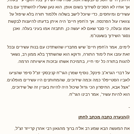
אך אחיו לא הסכים לשידוך בשום אופן. הוא טען שעליו להשתדך עם בת
עשירים ומיוחסים, כדי שיוכל לישב בשלוה וללמוד תורה בלא שיפול על
צווארו עול הפרנסה. אך ה'חפץ חיים' היה איתן בדעתו להיענות לבקשת
אמו ובעלה, כי סבר שאם לא יעשה כן, תתבזה אמו בעיני בעלה. ואכן
נסגר השידוך בשעטו"מ.
לימים, אמר ה'חפץ חיים' שיש מחבריו שהשתדכו עם בנות עשירים ובכל
זאת עזבו את לימוד התורה, ודוקא הוא שהשתדך בלא ממון רב, נשאר
להגות בתורה כל ימי חייו, בתמיכת אשתו ובזכות אישיותה הרמה.
על דברי הגרא"ב פינקל, נוסיף שמרן הגר"ח קניבסקי זצ"ל סיפר שהציעו
לאביו הסטייפלר כמה וכמה שידוכים, שהמחותנים היו עשירים מופלגים.
"אצל אבא, החיסרון הכי גדול שיכול היה להיות בעניין זה של שידוכים,
הוא להיות עשיר', אמר רבינו הגר"ח.
@הנערה כתבה מכתב לחתן
את המעשה הבא שמע רב אל'ה ברוך מהגאון רבי אהרן קרייזר זצ"ל,