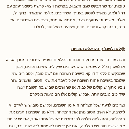
טובות, עד שהתבקש שגם השבוע, בפרשת ויצא- פרשת נישואי יעקב עם
רחל ולאה, נמשיך לעסוק בענייני השידוכים. אלעד התבגרה, ברוך ה',
ואלפי משפחות עסוקים כעת, אתמול או מחר, בעניינים השידוכים. אז
הנה, הבה נקרא ונחכים יחדיו, ושיהיה במזל טוב, לכולנו....
@לא ה'שם' קובע אלא הזכויות
והנה עוד הוראות מרתקות והנחיות נפלאות בענייני שידוכים ממרן הגר"ג
אדלשטין זצ"ל: לפעמים יש שמערבים שיקולים שאינם נכונים, וכגון
שמבקשים ללמוד דווקא בישיבה חשובה עם "שם טוב", וכסבורים שמי
שלומד בישיבה פחות חשובה עלול לאבד את שמו הטוב, ופעמים שזה
נובע מתוך שיקולים של כבוד, או שחושבים שבישיבה חשובה יעשו
שידוכים טובים יותר, אבל שיקולים אלו הם טעות מעיקרם.
וצריכים לדעת שכל הצלחה היא מן השמים, וכל שם טוב שיש לאדם, או
לישיבה, לא השם הטוב נותן את ההצלחה, אלא מן השמים נותנים את
ההצלחה, וההצלחה תלויה לפי הזכויות של כל אחד ואחד, אם יש זכויות
אזי יש שם טוב ויש הצלחה, ואם אין זכויות לא יעזור לזה שום דבר, וגם