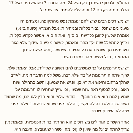
החזו"א, ולבסוף השתדך רק בגיל 24. מה התברר? כשהוא היה בגיל 17
הכלה היתה רק בת 12 והיה עליו להמתין עד שתגדל…
יש משודכים רבים שיש להם עוגמת נפש מהתקופה, ומצידם היו
מעוניינים שהכל יעבור בקלות ובמהירות, אבל הגמרא (סוטה ב' א')
אומרת שקשין לזווגן כקריעת ים סוף, ואת הים אי אפשר לקרוע בקלות,
וצריך להתפלל שזה ילך מהר. וכאמור, כאשר מציעים שידוך שלא נגזר,
מערימים מן השמים את כל הסיבות שיתעכב, וכשמגיע השידוך
המתאים, הכל נעשה מהר בעזרת השם.
יש שמתרעמים על כך שמשיבים להם תשובה שלילית, אבל האמת שלא
שייך שתהיה תרעומת על צד שלא רצה. משל למה הדבר דומה, לאדם
שהלך ברחוב וחיפש את ראובן, ופגש את שמעון, וחשב בתחילה שזה
ראובן, ורק לבסוף ראה שזה שמעון; וכי שייך שתהיה לו תרעומת על
שמעון למה הוא אינו ראובן?… בודאי שלא! והוא-הדין לענייננו, מה שהצד
השני סירב ולא רצה להתקשר, זה לא מפני שהוא שונא וכו', אלא מפני
שזה לא השידוך שנגזר.
אחד הקשיים הגדולים בשידוכים הוא ההתחייבויות הכספיות, ובאמת אין
צריך להתחייב על מה שאין לו (וכי מה יעשה? שיגנוב?!). העצה היא