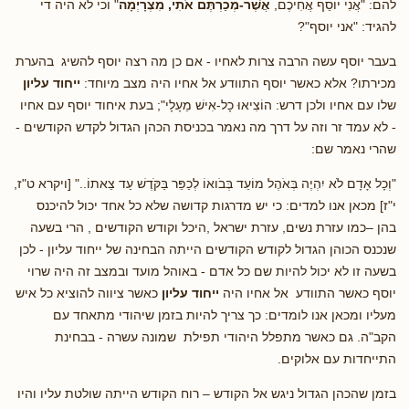
להם: "אֲנִי יוֹסֵף אֲחִיכֶם,
אֲשֶׁר-מְכַרְתֶּם אֹתִי, מִצְרָיְמָה
" וכי לא היה די
להגיד: "אני יוסף"?
בעבר יוסף עשה הרבה צרות לאחיו - אם כן מה רצה יוסף להשיג בהערת
מכירתו? אלא כאשר יוסף התוודע אל אחיו היה מצב מיוחד:
ייחוד עליון
שלו עם אחיו ולכן דרש: הוֹצִיאוּ כָל-אִישׁ מֵעָלָי"; בעת איחוד יוסף עם אחיו
- לא עמד זר וזה על דרך מה נאמר בכניסת הכהן הגדול לקדש הקודשים -
שהרי נאמר שם:
"וְכָל אָדָם לֹא יִהְיֶה בְּאֹהֶל מוֹעֵד בְּבֹואוֹ לְכַפֵּר בַּקֹּדֶשׁ עַד צֵאתוֹ.." [ויקרא ט"ז,
י"ז] מכאן אנו למדים: כי יש מדרגות קדושה שלא כל אחד יכול להיכנס
בהן –כמו עזרת נשים, עזרת ישראל ,היכל וקודש הקודשים , הרי בשעה
שנכנס הכוהן הגדול לקודש הקודשים הייתה הבחינה של ייחוד עליון - לכן
בשעה זו לא יכול להיות שם כל אדם - באוהל מועד ובמצב זה היה שרוי
יוסף כאשר התוודע אל אחיו היה
ייחוד עליון
כאשר ציווה להוציא כל איש
מעליו ומכאן אנו לומדים: כך צריך להיות בזמן שיהודי מתאחד עם
הקב"ה. גם כאשר מתפלל היהודי תפילת שמונה עשרה - בבחינת
התייחדות עם אלוקים.
בזמן שהכהן הגדול ניגש אל הקודש – רוח הקודש הייתה שולטת עליו והיו