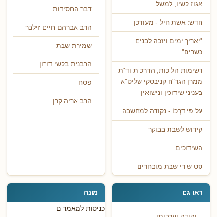
אגוז קשיו, למשל
דבר החסידות
חדש: אשת חיל - מעודכן
הרב אברהם חיים זילבר
"יאריך ימים ויזכה לבנים
שמירת שבת
כשרים"
הרבנית בקשי דורון
רשימות הליכות, הדרכות וד"ת
ממרן הגר"ח קניבסקי שליט"א
פסח
בעניני שידוכין ונישואין
הרב אריה קרן
עַל פִּי דַרְכּוֹ - נקודה למחשבה
קידוש לשבת בבוקר
השידוכים
סט שירי שבת מובחרים
ראו גם
מונה
כניסות למאמרים
יהודה וערבותו