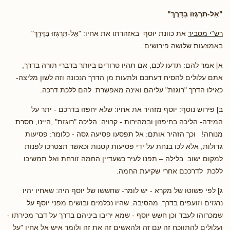
"אַל-תִּרְגְּזוּ בַּדָּרֶךְ
"
רש"י מסביר
את כוונת יוסף באזהרתו את אחיו: "אַל-תִּרְגְּזוּ בַּדָּרֶךְ"
באמצעות שלושה פירושים:
א] אמר להם: תדעו לכם, אם תהיו טרודים ביותר בדברי תורה בדרך,
אתם עלולים להסיח דעתכם ולתעות מן הדרך הנכונה וזה לשון מליצה-
כאילו הדרך "רוגזת" עליהם ואינה מאפשרת להם ללכת דרכה.
ב] פירוש נוסף: יוסף מזהיר את אחיו: שלא יחפזו בדרכם - יתר על
המידה- הליכה בחיפזון ובמהירות - קרויה: הליכה "רוגזת" ,היינו, חסרת
מנוחה! וכך הזהיר אותם: אל תפסעו פסיעה גסה - כלומר: פסיעות
גדולות, אלא לכו בנחת על ידי פסיעות קטנות וכאשר תצטרכו לפנות
למקום ישוב בלילה – תפנו לעיר כשעדיין החמה זורחת ואל תמשיכו
ללכת לדרככם אחרי שקיעת החמה.
ג] לפי פשוטו של מקרא - יש לומר- שחששו של יוסף היה: שאחיו יהיו
נרגזים וזועפים בדרך. מהסיבה: שהיו נכלמים ובושים מפני יוסף על
שמכרוהו לעבד וכן חשש יוסף - שמא יריבו ביניהם בדרך על דבר מכירתו -
ועלולים להתווכח זה עם זה ולהאשים זה את זה ולומר איש אל אחיו "על