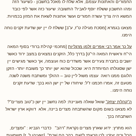
החמורים והאתונות עצמם, אלא שלח לו מאכל בחשבון - כשיעור הזה
ומהו החשבון ששלח יוסף לאביו? התשובה: שיעור כזה אשר לפי כובד
המשא היה צריך עשרה חמורים ועשר אתונות לשאת את המזון בכמויות.
מצאנו בגמרא [מסכת מגילה ט"ז, ע"ב] ששלח לו יין ישן שדעת זקנים נוחה
הימנו.
על כך אמר רבי אפרים זלמן מרגליות
[מחכמי קהילת ברודי בסוף המאה
הי"ח וראשית המאה הי"ט] בדרך כלל, הזקנים נמצאים במצב ירוד כאשר
יושבים בחברת צעירים אשר משדרים כוח ועוצמה, אך כאשר מגישים יין
ישן שסגולתו המיוחדת היא: שככול שהוא ישן יותר כך משובח יותר- הזקן
הלוגם ממנו רואה עצמו משול ליין טוב – ההולך ומשתבח משנה לשנה.
מטעם זה, אמרו חכמנו ז"ל: שיחודו של יין ישן הוא בכך: שדעת זקנים
נוחה הימנו..
ה"קהלת יצחק"
שואל שאלה מעניינת: למה נחשב יין ישן כ"טוב מצרים"?
לא מצאנו בשום מקום שהשתבחה מצרים ביינה, אלא דווקא ארץ ישראל
השתבחה בכך.
הוא מתרץ: ידוע שארץ מצרים נקראת "רהב" כדברי הנביא : "וּמִצְרַיִם,
הֶבֶל וָרִיק יַעְזֹרוּ; לָכֵן קָרָאתִי לָזֹאת, רַהַב הֵם שָׁבֶת". [ישעיהו ל, ז] משמעות