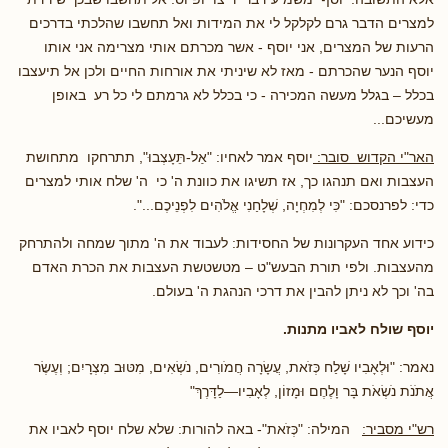
למצרים הדבר גרם לקלקל לי את המידות ואל תחשבו שהלכתי בדרכים
הרעות של המצרים, אני יוסף - אשר מכרתם אותי מצרימה אני אותו
יוסף הנער שהכרתם - מאז לא שיניתי את אורחות החיים ולכן אל תיעצבו
בכלל – בגלל מעשה המכירה - כי בכלל לא גרמתם לי כל רע באופן
מעשיכם...
האר"י הקדוש סובר:
יוסף אמר לאחיו: "אַל-תֵּעָצְבוּ", תתרחקו מתחושת
העצבות ואם תנהגו כך, אז תשיגו את כוונת ה' כי ה' שלח אותי למצרים
כדי: לפרנסכם: "כִּי לְמִחְיָה, שְׁלָחַנִי אֱלֹהִים לִפְנֵיכֶם...".
כידוע אחד העקרונות של החסידות: לעבוד את ה' מתוך שמחה ולהתרחק
מהעצבות. ולפי תורת הבעש"ט – מטשטשת העצבות את הכרת האדם
בה' וכך לא ניתן להבין את דרכי הנהגת ה' בעולם.
יוסף שולח לאביו מתנות.
נאמר: "וּלְאָבִיו שָׁלַח כְּזֹאת, עֲשָׂרָה חֲמֹורִים, נֹשְׂאִים, מִטּוּב מִצְרָיִם; וְעֶשֶׂר
אֲתֹנֹת נֹשְׂאֹת בָּר וָלֶחֶם וּמָזוֹן, לְאָבִיו—לַדָּרֶךְ"
רש"י מסביר:
המילה: "כְּזֹאת"- באה להורות: שלא שלח יוסף לאביו את