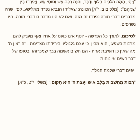
"וַיְהִי, הֵמָּה הֹלְכִים הָלוֹךְ וְדַבֵּר, וְהִנֵּה רֶכֶב-אֵשׁ וְסוּסֵי אֵשׁ, וַיַּפְרִדוּ בֵּין
שְׁנֵיהֶם"; [מלכים ב, י"א] הכוונה: שאליהו הנביא נפרד מאלישע, לפי שהיו
מדברים דברי תורה נפרדו זה מזה. ואם לא היו מדברים דברי תורה- היו
נשרפים.
לסיכום.
לאורך כל הפרשה - יוסף אינו כועס על אחיו ואף מעניק להם
מתנות בשפע , הוא מבין: כי עצם גלגוליו בירידתו מצרימה - זה רצון ה'
מה שאין כן חשיבת אחיו - הם חשים אשמה בכך שמכרוהו ובסופו של
דבר חשים אי נוחות.
ויפים דברי שלמה המלך:
"
רַבּוֹת מַחֲשָׁבוֹת בְּלֶב אִישׁ וַעֲצַת ה' הִיא תָקוּם
." [משלי י"ט, כ"א]