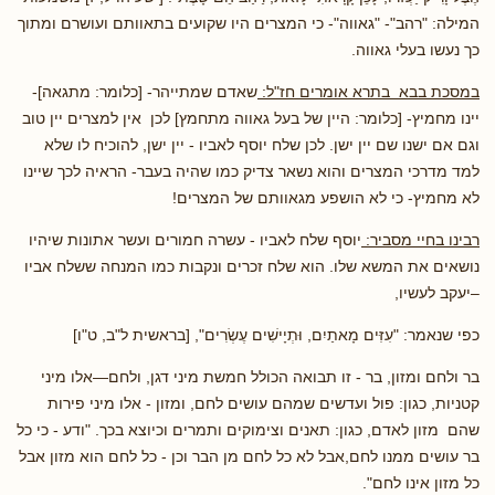
המילה: "רהב"- "גאווה"- כי המצרים היו שקועים בתאוותם ועושרם ומתוך
כך נעשו בעלי גאווה.
במסכת בבא בתרא אומרים חז"ל:
שאדם שמתייהר- [כלומר: מתגאה]-
יינו מחמיץ- [כלומר: היין של בעל גאווה מתחמץ] לכן אין למצרים יין טוב
וגם אם ישנו שם יין ישן. לכן שלח יוסף לאביו - יין ישן, להוכיח לו שלא
למד מדרכי המצרים והוא נשאר צדיק כמו שהיה בעבר- הראיה לכך שיינו
לא מחמיץ- כי לא הושפע מגאוותם של המצרים!
רבינו בחיי מסביר:
יוסף שלח לאביו - עשרה חמורים ועשר אתונות שיהיו
נושאים את המשא שלו. הוא שלח זכרים ונקבות כמו המנחה ששלח אביו
–יעקב לעשיו,
כפי שנאמר: "עִזִּים מָאתַיִם, וּתְיָישִׁים עֶשְׂרִים", [בראשית ל"ב, ט"ו]
בר ולחם ומזון, בר - זו תבואה הכולל חמשת מיני דגן, ולחם—אלו מיני
קטניות, כגון: פול ועדשים שמהם עושים לחם, ומזון - אלו מיני פירות
שהם מזון לאדם, כגון: תאנים וצימוקים ותמרים וכיוצא בכך. "ודע - כי כל
בר עושים ממנו לחם,אבל לא כל לחם מן הבר וכן - כל לחם הוא מזון אבל
כל מזון אינו לחם".