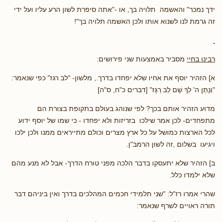
ידך נמכר" והאשמה תלויה בך, או -"אתה סיפרת לשון הרע עליו ועל ידי
זה גרמת לנו לשנוא אותו ולכן האשמה תלויה בך"!
רבינו בחיי
מסביר באמצעות שני פירושים:
א] הזהיר יוסף את אחיו שלא יפחדו בדרך., מלשון- "לב רגז" כפי שנאמר:
"וְנָתַן ה' לְךָ שָׁם לֵב רַגָּז" [דברים כ"ח, ס"ה]
מדוע הזהיר אותם בכך? לפי שנוהג בעולם בתקופת בצורת הם
מתפחדים- לכן אמר שילכו בזריזות ולא יפחדו - כי שמו של יוסף ידוע
לכל הארצות כמושל על כל ארץ מצרים וכולם מתייראים ממנו ולכן ילכו
ויגיעו בשלום ,זה לשון הרמב"ן.
ב] הזהיר שלא יתעסקו בדבר הלכה מפני טורח הדרך- אבל לא מנע מהם
שלא ילמדו כלל.
שהרי אמרו רז"ל: "שני תלמידי חכמים המהלכים בדרך ואין ביניהם דבר
תורה ראויים לשרף שנאמר: