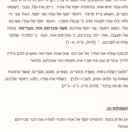
וְלֹא-עָמַד אִישׁ אִתּוֹ, בְּהִתְוַדַּע יוֹסֵף אֶל-אֶחָיו. וַיִּיתֵּן אֶת-קֹלוֹ, בִּבְכִי; וַיִּשְׁמְעוּ
מִצְרַיִם, וַיִּשְׁמַע בֵּית פַּרְעֹה. וַיֹּאמֶר יוֹסֵף אֶל-אֶחָיו אֲנִי יוֹסֵף, הַעוֹד אָבִי חָי;
וְלֹא-יָכְלוּ אֶחָיו לַעֲנוֹת אֹתוֹ, כִּי נִבְהֲלוּ מִפָּנָיו. וַיֹּאמֶר יוֹסֵף אֶל-אֶחָיו גְּשׁוּ-נָא
אֵלַי, וַיִּגָּשׁוּ; וַיֹּאמֶר, אֲנִי יוֹסֵף אֲחִיכֶם,
אֲשֶׁר-מְכַרְתֶּם אֹתִי, מִצְרָיְמָה
. וְעַתָּה
אַל-תֵּעָצְבוּ, וְאַל- יִיחַר בְּעֵינֵיכֶם, כִּי-מְכַרְתֶּם אֹתִי, הֵנָּה: כִּי לְמִחְיָה, שְׁלָחַנִי
אֱלֹהִים לִפְנֵיכֶם...". [להלן, מ"ה, א- ו']
לבסוף שולח את אחיו אל אביהם שיביאוהו מצרימה ומעניק להם צידה
לדרך ובגדים וגם את אביו אינו מקפח כפי שהכתוב מתאר:
"וּלְאָבִיו שָׁלַח כְּזֹאת, עֲשָׂרָה חֲמֹורִים, נֹשְׂאִים, מִטּוּב מִצְרָיִם; וְעֶשֶׂר אֲתֹונֹות
נֹשְׂאֹת בָּר וָלֶחֶם וּמָזוֹן, לְאָבִיו--לַדָּרֶךְ. וַיְשַׁלַּח אֶת-אֶחָיו, וַיֵּלֵכוּ; וַיֹּאמֶר אֲליֵהֶם,
אַל-תִּרְגְּזוּ בַּדָּרֶךְ". [להלן מ"ה, כ"ג—כ"ה]
השאלות הן:
א] מדוע בעת התוודע יוסף אל אחיו הזכיר לאחיו-את דבר מכירתם
אותו?