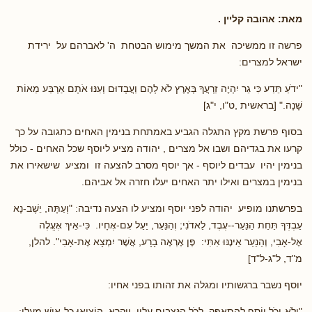
מאת: אהובה קליין .
פרשה זו ממשיכה את המשך מימוש הבטחת ה' לאברהם על ירידת
ישראל למצרים:
"ידֹעַ תֵּדַע כִּי גֵר יִהְיֶה זַרְעֲךָ בְּאֶרֶץ לֹא לָהֶם וַעֲבָדוּם וְעִנּוּ אֹתָם אַרְבַּע מֵאוֹת
שָׁנָה." [בראשית ,ט"ו, י"ג]
בסוף פרשת מקץ התגלה הגביע באמתחת בנימין האחים כתגובה על כך
קרעו את בגדיהם ושבו אל מצרים , יהודה מציע ליוסף שכל האחים - כולל
בנימין יהיו עבדים ליוסף - אך יוסף מסרב להצעה זו ומציע שישאירו את
בנימין במצרים ואילו יתר האחים יעלו חזרה אל אביהם.
בפרשתנו מופיע יהודה לפני יוסף ומציע לו הצעה נדיבה: "וְעַתָּה, יֵשֶׁב-נָא
עַבְדְּךָ תַּחַת הַנַּעַר--עֶבֶד, לַאדֹנִי; וְהַנַּעַר, יַעַל עִם-אֶחָיו. כִּי-אֵיךְ אֶעֱלֶה
אֶל-אָבִי, וְהַנַּעַר אֵינֶנּוּ אִתִּי: פֶּן אֶרְאֶה בָרָע, אֲשֶׁר יִמְצָא אֶת-אָבִי". להלן,
מ"ד, ל"ג-ל"ד]
יוסף נשבר ברגשותיו ומגלה את זהותו בפני אחיו:
"וְלֹא-יָכֹל יוֹסֵף לְהִתְאַפֵּק, לְכֹל הַנִּצָּבִים עָלָיו, וַיִּקְרָא, הוֹצִיאוּ כָל-אִישׁ מֵעָלָי;