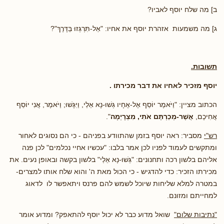
ב] מה שלח יוסף לאביו?
ג] מה משמעות אזהרת יוסף את אחיו: "אַל-תִּרְגְּזוּ בַּדָּרֶךְ"?
תשובות.
יוסף מזכיר לאחיו את דבר מכירתו .
הכתוב מציין: "וַיֹּאמֶר יוֹסֵף אֶל-אֶחָיו גְּשׁוּ-נָא אֵלַי, וַיִּגָּשׁוּ; וַיֹּאמֶר, אֲנִי יוֹסֵף
אֲחִיכֶם,
אֲשֶׁר-מְכַרְתֶּם אֹתִי, מִצְרָיְמָה
".
רש"י
מסביר: ראה יוסף בזמן שהתוודע בפניהם - כי הם נסוגים לאחור
ומתקשים לעמוד לפניו לכן אמר בלבו: "עכשיו אחיי נכלמים" לכן פנה
אליהם בלשון רכה ותחנונים: "גְּשׁוּ-נָא אֵלַי" בלשון בקשה ובאופן נעים. את
מכירתו הזכיר: כדי להדגיש - כי הכול מאת ה' והוא שלח אותו למצרים-
במטרה למלא שליחות שיוכל לשמש להם פרנס ויתאפשר לו לדאוג
למחייתם ומזונם.
"נתיבות שלום"
שואל מדוע כבר לא יכול יוסף להתאפק? ומדוע אומר