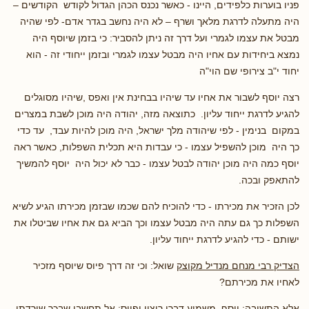
פניו בוערות כלפידים, היינו - כאשר נכנס הכהן הגדול לקודש הקודשים –
היה מתעלה לדרגת מלאך ושרף – לא היה נחשב בגדר אדם- לפי שהיה
מבטל את עצמו לגמרי ועל דרך זה ניתן להסביר: כי בזמן שיוסף היה
נמצא ביחידות עם אחיו היה מבטל עצמו לגמרי ובזמן ייחודי זה - הוא
יחוד י"ב צירופי שם הוי"ה
רצה יוסף לשבור את אחיו עד שיהיו בבחינת אין ואפס ,שיהיו מסוגלים
להגיע לדרגת ייחוד עליון. כתוצאה מזה, יהודה היה מוכן לשבת במצרים
במקום בנימין - לפי שיהודה מלך ישראל, היה מוכן להיות עבד, עד כדי
כך היה מוכן להשפיל עצמו - כי עבדות היא תכלית השפלות, כאשר ראה
יוסף כמה היה מוכן יהודה לבטל עצמו - כבר לא יכול היה יוסף להמשיך
להתאפק ובכה.
לכן הזכיר את מכירתו - כדי להוכיח להם שכמו שבזמן מכירתו הגיע לשיא
השפלות כך גם עתה היה מבטל עצמו וכך הביא גם את אחיו שביטלו את
ישותם - כדי להגיע לדרגת ייחוד עליון.
הצדיק רבי מנחם מנדיל מקוצק
שואל: וכי זה דרך פיוס שיוסף מזכיר
לאחיו את מכירתם?
אלא התשובה: יוסף משמיע דברי ריצוי ופיוס: אל תחשבו שבכך שירדתי