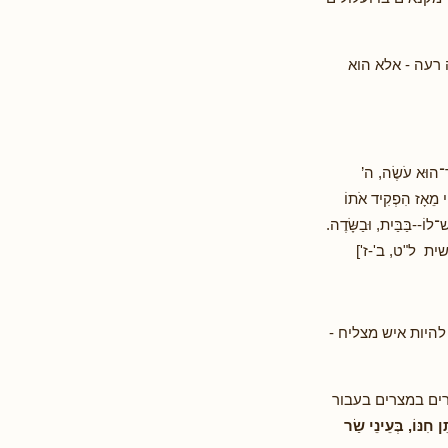
 רעה - אלא הוא
שֶׁר־הוּא עֹשֶׂה, ה’
ְהִי מֵאָז הִפְקִיד אֹתוֹ
ׁ־לוֹ--בַּבַּיִת, וּבַשָּׂדֶה.
[בראשית ל"ט, ב'-ז']
להיות איש מצליח -
ים במצרים בעבור
ן חִנּוֹ, בְּעֵינֵי שַׂר