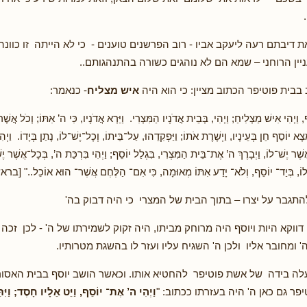
 דיבתם רעה ליעקב אביו - רוב הפרשנים טוענים - כי לא הייתה זו כוונה
יין הרוחני – שמא הם לא נוהגים כשורה בהתנהגותם..
בבית פוטיפר הכתוב מציין: כי הוא היה
איש מצליח
- כנאמר:
 וַיְהִי אִישׁ מַצְלִיחַ; וַיְהִי, בְּבֵית אֲדֹנָיו הַמִּצְרִי. וַיַּרְא אֲדֹנָיו, כִּי ה’ אִתּוֹ; וְכֹל אֲ
ּמְצָא יוֹסֵף חֵן בְּעֵינָיו, וַיְשָׁרֶת אֹתוֹ; וַיַּפְקִדֵהוּ, עַל־בֵּיתוֹ, וְכָל־יֶשׁ־לוֹ, נָתַן בְּיָדוֹ. וַי
שֶׁר יֶשׁ־לוֹ, וַיְבָרֶךְ ה’ אֶת־בֵּית הַמִּצְרִי, בִּגְלַל יוֹסֵף; וַיְהִי בִּרְכַּת ה’, בְּכָל־אֲשֶׁר יֶש
ׁר־לוֹ, בְּיַד־ יוֹסֵף, וְלֹא־ יָדַע אִתּוֹ מְאוּמָה, כִּי אִם־ הַלֶּחֶם אֲשֶׁר־ הוּא אוֹכֵל.." 
תגבר על יצרו – בתוך הבית של המצרי כי היה דבוק בה'
דווקא היות ויוסף היה מרוחק מביתו, היה זקוק לשמירתו של ה' - לכן זכה 
' ומחובר אליו ולכן ה' השגיח עליו ועזר לו בהשגת מטרותיו.
לה בידה של אשת פוטיפר להחטיא אותו. וכאשר הושב יוסף בבית האסור
פר גם כאן ה' היה בעזרתו ככתוב: "
וַיְהִי ה’ אֶת־ יוֹסֵף, וַיֵּט אֵלָיו חָסֶד; וַיִּתֵּ