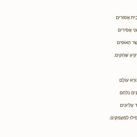
בֵית אֲסוּרִים
נֵי אֲסִירִים
שַׂר הָאוֹפִים
קִיעַ שְׁחָקִים.
ּוֹרֵא עוֹלָם
ָנִים נִלְחַם
 עֶלְיוֹנִים
ִילוּ לַמַּעֲמַקִּים.