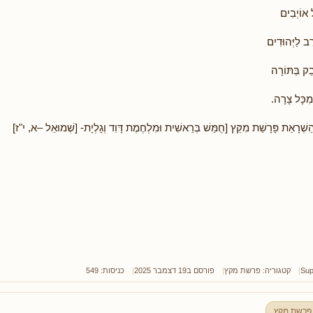
 אוֹיְבִים
ֶב לַיְּהוּדִים
ֵק בַּתּוֹרָה
מִכָּל צָרָה.
ַשְׁרָאַת פָּרָשַׁת מִקֵּץ [חֻמַּשׁ בְּרֵאשִׁית וּמִלְחֶמֶת דָּוִד וְגָלְיָת- [שְׁמוּאֵל –א, י"ז]
Sup
קטגוריה:
פרשת מקץ
פורסם ב19 דצמבר 2025
כניסות: 549
פרשת מקץ