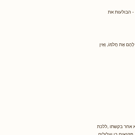
- הבולעות את
ֹה לָהֶם אֶת חֲלֹמוֹ, וְאֵין
א אחר בקשתו ,ללכת
קנאים בו ועלולים