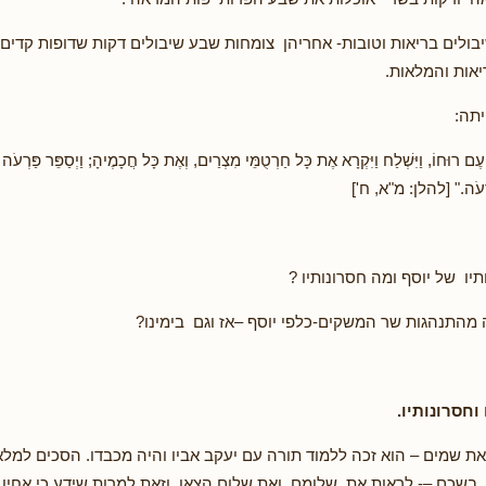
ולים בריאות וטובות- אחריהן צומחות שבע שיבולים דקות שדופות קדים 
אות והמלאות.
תה:
פָּעֶם רוּחוֹ, וַיִּשְׁלַח וַיִּקְרָא אֶת כָּל חַרְטֻמֵּי מִצְרַיִם, וְאֶת כָּל חֲכָמֶיהָ; וַיְסַפֵּר פַּרְע
רְעֹה." [להלן: מ"א, ח']
יו של יוסף ומה חסרונותיו ?
מהתנהגות שר המשקים-כלפי יוסף –אז וגם בימינו?
וחסרונותיו.
ראת שמים – הוא זכה ללמוד תורה עם יעקב אביו והיה מכבדו. הסכים למל
שכם –- לראות את שלומם ואת שלום הצאן, וזאת למרות שידע כי אחיו מ