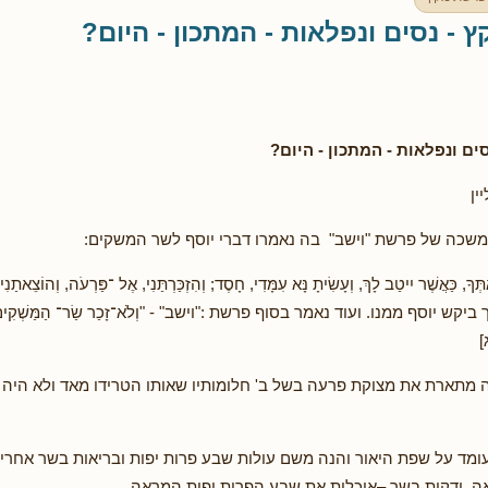
- נסים ונפלאות - המתכון - היום?
ים ונפלאות - המתכון - היום?
ין
משכה של פרשת "וישב" בה נאמרו דברי יוסף לשר המשקים:
ִתְּךָ, כַּאֲשֶׁר יִיטַב לָךְ, וְעָשִׂיתָ נָּא עִמָּדִי, חָסֶד; וְהִזְכַּרְתַּנִי, אֶל ־פַּרְעֹה, וְהוֹצֵאתַנִי
 ביקש יוסף ממנו. ועוד נאמר בסוף פרשת :"וישב" - "וְלֹא־זָכַר שַׂר־ הַמַּשְׁקִים 
ג]
מתארת את מצוקת פרעה בשל ב' חלומותיו שאותו הטרידו מאד ולא היה
מד על שפת היאור והנה משם עולות שבע פרות יפות ובריאות בשר אחרי
ה ודקות בשר –אוכלות את שבע הפרות יפות המראה .