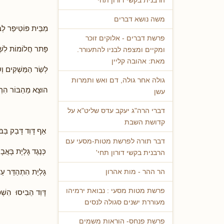
הרבנית בקשי דורון תחי'
משה נושא דברים
מִבֵּית פּוֹטִיפַר לְ
פרשת דברים - אלוקים זוכר
פָּתר חֲלוֹמוֹת לִשְׁ
ומקיים ומצפה לבניו להתעורר.
מאת: אהובה קליין
לְשַׂר הַמַּשְׁקִים וְ
גולה אחר גולה, דם ואש ותמרות
הוּצָא מֵהַבּוֹר הִרְ
עשן
דברי הרה"ג יעקב עדס שליט"א על
קדושת השבת
אַף דָּוִד דָּבַק בַּב
דבר תורה לפרשת מטות-מסעי עם
כְּנֶגֶד גָּלְיָת בָּאֲב
הרבנית בקשי דורון תחי'
גָּלְיָת הִתְהַדֵּר עַד
הר ההר - מות אהרון
פרשת מטות מסעי : נבואת ירמיהו
דָּוִד הֵבִיסוּ הִשְׁפּ
מעוררת ישנים סגולה לנסים
פרשת פנחס- הוראות משמים