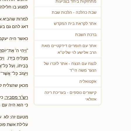
מתחזקות ביחד בצניעות
לפגוע בו חלילה.
שבת כהלכה - הלכות שבת
למרות שהביא את
אתר לקראת בית המקדש
דאג להם גם בענ
ברכת השבת
כאשר היה יעקב 
אתר עם חומרים דידקטיים מאת
"וַיְהִי ה’ אֶת־יוֹסֵף,
הרב אלישע לוי שליט"א
מַצְלִיחַ בְּיָדוֹ. וַיִ
לנצח עם הנצח - אתר לזכרו של
בְּבֵיתוֹ, וְעַל כָּל־אֲ
הנער משה הי"ד
וַיַּעֲזֹב כָּל־ אֲשֶ
אקטואליה
מכאן שהצליח לה
קישורים נוספים - בעריכת רינה
רש"ר מסביר:
כי 
אזולאי
כי הוא היה עם ה
מטעם זה: לא ע
עלילת אשת פוטי