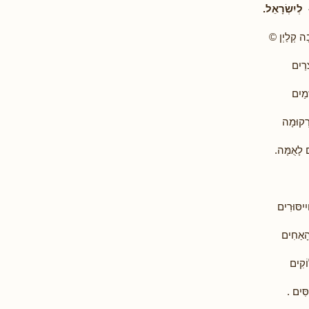
 לְיִשְׂרָאֵל.
ה קְלַיְן ©
רַיִם
מַיִם
רְקוּמָה
 לָאֻמָּה.
יסּוּרִים
הָאַחִים
וֹקִים
סִּים .