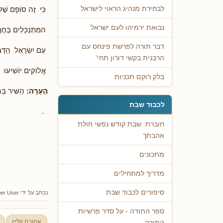
כִּי זֶה סוֹפָם שֶׁל
לבחירת מנהיג הראוי לישראל
נבואת ירמיהו לעם ישראל
המִּתְנַכְּלִים בְּחֶר
דבר תורה לפרשת פינחס עם
עַם יִשְׂרָאֵל הַדָּב
הרבנית בקשי דורון תחי'
אֱלוֹקִים יוֹשִׁיעוּ 
בלק רוקם תכניות
הֶעָרָה:
הַשִּׁיר בְּה
לכבוד שבת
.
חוברת: שבת קודש נפשי חולת
אהבתך
מתכונים
מדריך למתחילים
סיפורים לכבוד שבת
נכתב על ידי
er User
ספר התודה - על סדר פרשיות
אהובה קליין
התורה