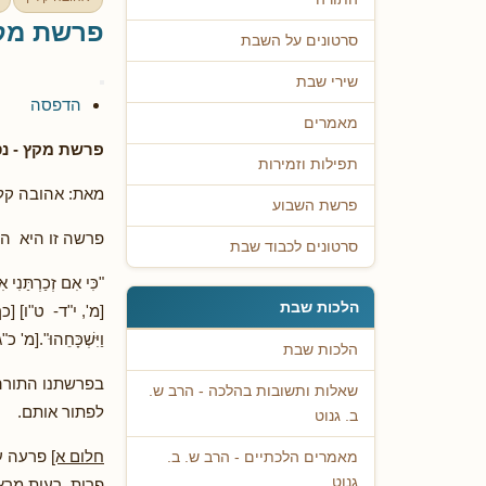
פרשת מקץ 
סרטונים על השבת
שירי שבת
הדפסה
מאמרים
פרשת מקץ - נס
תפילות וזמירות
מאת: אהובה קלי
פרשת השבוע
פרשה זו היא ה
סרטונים לכבוד שבת
"כִּי אִם זְכַרְתַּנִי א
הלכות שבת
[מ', י"ד- ט"ו] [כך
וַיִּשְׁכָּחֵהוּ".[מ' כ"
הלכות שבת
בפרשתנו התורה 
שאלות ותשובות בהלכה - הרב ש.
לפתור אותם.
ב. גנוט
חלום א]
פרעה עו
מאמרים הלכתיים - הרב ש. ב.
גנוט
פרות רעות מרא