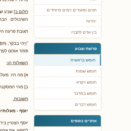
חגים ומועדים וימים מיוחדים
חלום ב]
שבע שיב
השיבולים הברי
יהדות
תגובת פרעה היי
בין אדם לחברו
"וַיְהִי בַבֹּקֶר, וַתִּ
פרשת שבוע
פּוֹתֵר אוֹתָם לְפַ
חומש בראשית
השאלות הן:
חומש שמות
א] מה היו מעלות
חומש ויקרא
ב] מהי המסקנה 
חומש במדבר
תשובות.
חומש דברים
יוסף - מעלותיו 
אתרים נוספים
יוסף הצטיין בי
לחפש את אחיו ב