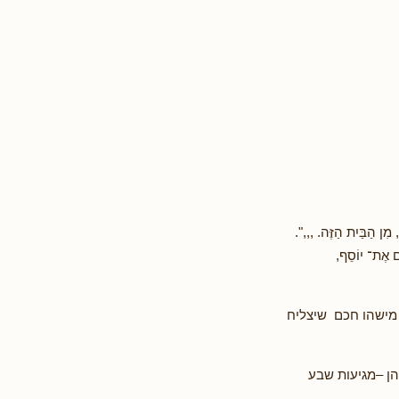
, מִן הַבַּיִת הַזֶּה. ,,,".
אֶת־ יוֹסֵף,
 מישהו חכם שיצליח
הן –מגיעות שבע