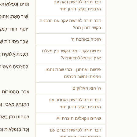
דבר תורה לפרשת ראה עם
נִסִּים וְנִפְלָאוֹת-
הרבנית בקשי דורון תחי'
שִׁיר מֵאֵת: אֲהוּבָ
דבר תורה לפרשת עקב עם הרבנית
בקשי דורון תחי'
יוֹסֵף הוּרַד לְמִצְ
הזכיה באהבת ה'
עָבַר נִיסְיוֹנוֹת שָׁ
פרשת עקב - מה הקשר בין מעלת
תָּכְנִית אֱלוֹקִית 
ארץ ישראל למצוותיה?
לְהַצְמִיחַ מְעַטִּים
פרשת ואתחנן - מהי שבת נחמו,
ואימתי נחשב חכמים
ה' הוא האלוקים
עָבַר מַהֲמוֹרוֹת ויִ
דבר תורה לפרשת ואתחנן עם
הִתְנַתֵּק מֵאָבִיו וְ
הרבנית בקשי דורון תחי'
בִּטְחוֹנוֹ נָתַן בֶּאֱל
שירים ווקאלים תוצרת AI
זָכָה בְּנִפְלָאוֹת וְנִ
דבר תורה לפרשת דברים עם