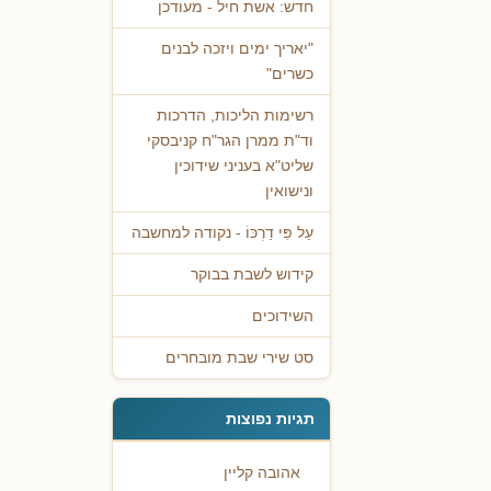
חדש: אשת חיל - מעודכן
"יאריך ימים ויזכה לבנים
כשרים"
רשימות הליכות, הדרכות
וד"ת ממרן הגר"ח קניבסקי
שליט"א בעניני שידוכין
ונישואין
עַל פִּי דַרְכּוֹ - נקודה למחשבה
קידוש לשבת בבוקר
השידוכים
סט שירי שבת מובחרים
תגיות נפוצות
אהובה קליין