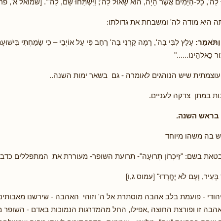
הוּ לַה', כָּל-הַיָּמִים אֲשֶׁר הָיָה, הוּא שָׁאוּל לַה'; וַיִּשְׁתַּחוּ שָׁם, לַה'". [שמואל א'
 היא מודה לה' ומשבחת את גדולתו:
 וַתֹּאמַר
:
עָלַץ לִבִּי בַּה', רָמָה קַרְנִי בַּה' רָחַב פִּי עַל אוֹיְבַי – כִּי שָׂמַחְתִּי בִּישׁוּעָת
וּר כֵּאלֹהֵינוּ......"
וצמתית שיש הנוהגים לאומרה - גם בשאר ימות השנה..
בות במתן צדקה לעניים.
בראש השנה.
ש בה משהו מיוחד
ת בשם: "זִיכְרוֹן תְּרוּעָה"- תרועת השופר- מעוררת את המתפללים כדבר
 בְּעִיר, וְעָם לֹא יֶחֱרָדוּ" [עמוס ג,ו]
הודי - פועמת בלב אהבה מוסתרת אל ה' וזוהי האהבה - שירשנו מאבותינו
בה זו ופורצת החוצה ,אפילו, החל מהמדרגות הנמוכות באדם - השופר מ