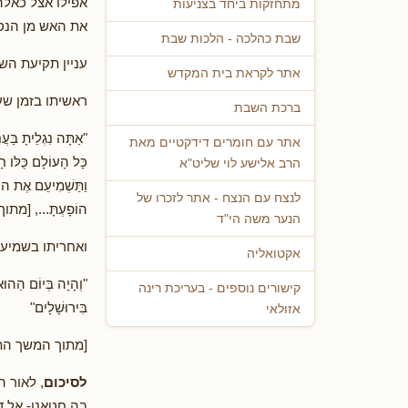
אפילו אצל כאלה
מתחזקות ביחד בצניעות
את האש מן הנסת
שבת כהלכה - הלכות שבת
עניין תקיעת הש
אתר לקראת בית המקדש
ראשיתו בזמן שע
ברכת השבת
"אַתָּה נִגְלֵיתָ בַּעֲ
אתר עם חומרים דידקטיים מאת
כָּל הָעוֹלָם כֻּלּו חָל
הרב אלישע לוי שליט"א
וַתַּשְׁמִיעֵם אֶת הוֹ
לנצח עם הנצח - אתר לזכרו של
הוֹפָעְתָּ..., 
הנער משה הי"ד
ואחריתו בשמיע
אקטואליה
"וְהָיָה בְּיוֹם הַהוּא 
קישורים נוספים - בעריכת רינה
בִּירוּשָׁלָים"
אזולאי
[מתוך המשך הת
לסיכום
, לאור ה
בה חטאנו- אל דרך