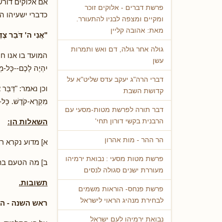
אם אלוקים דורש
פרשת דברים - אלוקים זוכר
כדברי ישעיהו הנ
ומקיים ומצפה לבניו להתעורר.
מאת: אהובה קליין
"אֲנִי ה' דֹּבֵר צֶד
גולה אחר גולה, דם ואש ותמרות
המועד בו אנו חוגג
עשן
יִהְיֶה לָכֶם--כָּל-
דברי הרה"ג יעקב עדס שליט"א על
וכן נאמר: "דַּבֵּר אֶל
קדושת השבת
מִקְרָא-קֹדֶשׁ. כָּ
דבר תורה לפרשת מטות-מסעי עם
השאלות הן:
הרבנית בקשי דורון תחי'
הר ההר - מות אהרון
א] מדוע נקרא ר
פרשת מטות מסעי : נבואת ירמיהו
ב] מה הטעם בת
מעוררת ישנים סגולה לנסים
תשובות.
פרשת פנחס- הוראות משמים
לבחירת מנהיג הראוי לישראל
ראש השנה - הוא
נבואת ירמיהו לעם ישראל