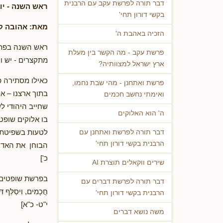
דבר תורה לפרשת עקב עם הרבנית
ראש השנה - יום
בקשי דורון תחי'
מאת: אהובה קל
הזכיה באהבת ה'
ראש השנה בפתח 
פרשת עקב - מה הקשר בין מעלת
מתקצרים - יש 
ארץ ישראל למצוותיה?
כאילו מסתירה פ
פרשת ואתחנן - מהי שבת נחמו,
בתוך ארצנו – א
ואימתי נחשב חכמים
שחייב היהודי ל
ה' הוא האלוקים
בו אלוקים שופט
לטעות בשפיטתם 
דבר תורה לפרשת ואתחנן עם
הרבנית בקשי דורון תחי'
הבוחן את האדם באופ
כ']
שירים ווקאלים תוצרת AI
בפרשת שופטים [ ספר ד
דבר תורה לפרשת דברים עם
חֲכָמִים, וִיסַלֵּף דִ
הרבנית בקשי דורון תחי'
י"ט- כ"א]
משה נושא דברים