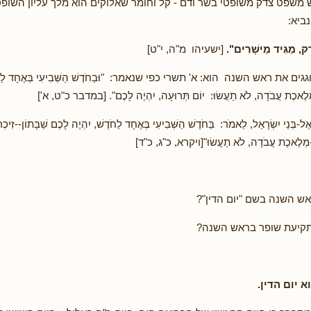
 משפט צדק משופטי בשר ודם - קל וחומר שאלוקים הוא מלך עליון השופ
ביא:
ֶק, מַגִּיד מֵישָׁרִים".
[ישעיהו מ"ה, י"ט]
ים את ראש השנה הוא: א' תשרי כפי שנאמר: "וּבַחֹדֶשׁ הַשְּׁבִיעִי בְּאֶחָד לַחֹדֶ
מְלֶאכֶת עֲבֹדָה, לֹא תַעֲשׂוּ: יוֹם תְּרוּעָה, יִהְיֶה לָכֶם". [במדבר כ"ט, א']
-בְּנֵי יִשְׂרָאֵל, לֵאמֹר: בַּחֹדֶשׁ הַשְּׁבִיעִי בְּאֶחָד לַחֹדֶשׁ, יִהְיֶה לָכֶם שַׁבָּתוֹן--זִיכְרו
ל-מְלֶאכֶת עֲבֹדָה, לֹא תַעֲשׂוּ"[ויקרא, כ"ג, כ"ד]
אש השנה בשם "יום הדין"?
קיעת שופר בראש השנה?
 יום הדין.