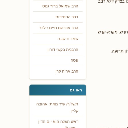
ט בצדק ללא רבב
הרב שמואל ברוך גנוט
דבר החסידות
הרב אברהם חיים זילבר
שׁ, מִקְרָא-קֹדֶשׁ
שמירת שבת
הרבנית בקשי דורון
ֹן תְּרוּעָה,
פסח
הרב אריה קרן
ראו גם
תשליך/ שיר מאת: אהובה
קליין
ראש השנה הוא יום הדין