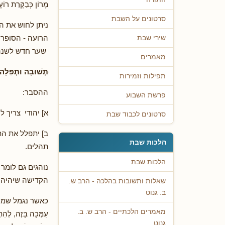
מָרוֹן כְּבַקָּרַת רוֹ
סרטונים על השבת
ניתן לחוש את ה
הרועה - הסופר 
שירי שבת
שער חדש לשנה ה
מאמרים
ּתְשׁוּבָה וּתְפִלָּה
תפילות וזמירות
ההסבר:
פרשת השבוע
א] יהודי צריך 
סרטונים לכבוד שבת
ב] יתפלל את הת
הלכות שבת
תהלים.
הלכות שבת
נוהגים גם לומר
הקדישה שיהיה כ
שאלות ותשובות בהלכה - הרב ש.
ב. גנוט
כאשר נגמל שמואל- 
מאמרים הלכתיים - הרב ש. ב.
עִמְּכָה בָּזֶה, לְהִת
גנוט