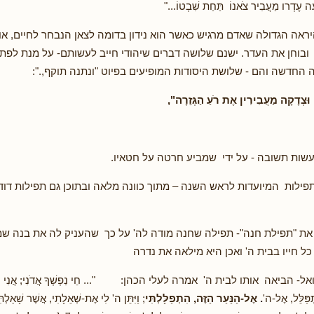
עֶה עֶדְרו מַעֲבִיר צֹאנוֹ תַּחַת שִׁבְטוֹ..."
יראה הגדולה שאדם מרגיש כאשר הוא נידון בדומה לצאן הנבחר לחיים, או 
ובוחן את העדר. ישנם שלושה דברים שיהודי חייב לעשותם- על מנת לפתוח
חדשה והם - שלושת היסודות המופיעים בפיוט "ונתנה תוקף,.":
 וּצְדָקָה מַעֲבִירִין אֶת רֹעַ הַגְּזֵרָה
",
לעשות תשובה - על ידי שמביע חרטה על חטאיו.
פילות המיועדות לראש השנה – מתוך כוונה מלאה ובתוכן גם תפילות דו
 את "תפילת חנה"- תפילה שחנה מודה לה' על כך שהעניק לה את בנה שמ
ל חייו בבית ה' ואכן היא מילאה את נדרה
הביאה אותו לבית ה' אמרה לעלי הכהן: "... חֵי נַפְשְׁךָ אֲדֹנִי; אֲנִי הָאִשָּ
ְפַּלֵּל, אֶל-ה'
. אֶל-הַנַּעַר הַזֶּה, הִתְפַּלָּלְתִּי
; וַיִּתֵּן ה' לִי אֶת-שְׁאֵלָתִי, אֲשֶׁר שָׁאַלְ