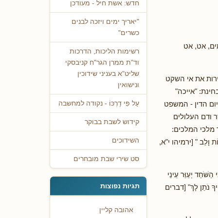
חדש: אשת חיל - מעודכן
"יאריך ימים ויזכה לבנים
כשרים"
ים, אט, אט
רשימות הליכות, הדרכות
וד"ת ממרן הגר"ח קניבסקי
שליט"א בעניני שידוכין
רות את אי השקט
ונישואין
ינת: "אייכה"
ום הדין - המשפט
עַל פִּי דַרְכּוֹ - נקודה למחשבה
 ודם העלולים
קידוש לשבת בבוקר
 מלכי המלכים:
השידוכים
 וָלֵב " [ירמיהו י"א,
סט שירי שבת מובחרים
ׁחַד יְעַוֵּר עֵינֵי
תגיות נפוצות
ֹקיךָ נֹתֵן לָךְ" [דברים
אהובה קליין