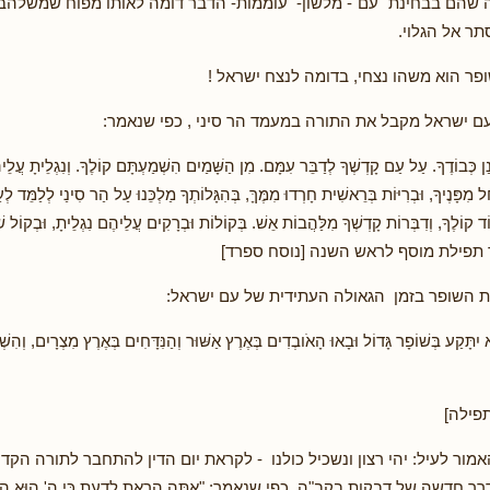
 שהם בבחינת "עם"- מלשון- עוממות- הדבר דומה לאותו מפוח שמשלהב א
ר אל הגלוי.
ופר הוא משהו נצחי, בדומה לנצח ישראל !
ם ישראל מקבל את התורה במעמד הר סיני , כפי שנאמר:
נַן כְּבוֹדֶךָ. עַל עַם קָדְשְׁךָ לְדַבֵּר עִמָּם. מִן הַשָּׁמַיִם הִשְׁמַעְתָּם קוֹלֶךָ. וְנִגְלֵיתָ עֲלֵי
 מִפָּנֶיךָ, וּבְרִיּוֹת בְּרֵאשִׁית חָרְדוּ מִמֶּךָּ, בְּהִגָּלוֹתְךָ מַלְכֵּנוּ עַל הַר סִינַי לְלַמֵּד לְע
ד קוֹלֶךָ, וְדִבְּרוֹת קָדְשְׁךָ מִלַּהֲבוֹת אֵשׁ. בְּקוֹלוֹת וּבְרָקִים עֲלֵיהֶם נִגְלֵיתָ, וּבְקוֹל 
[מתוך תפילת מוסף לראש השנה [נוסח ספרד]
ת השופר בזמן הגאולה העתידית של עם ישראל:
יִתָּקַע בְּשׁוֹפָר גָּדוֹל וּבָאוּ הָאֹובְדִים בְּאֶרֶץ אַשּׁוּר וְהַנִּדָּחִים בְּאֶרֶץ מִצְרָיִם, וְהִשְׁתַ
פילה]
אמור לעיל: יהי רצון ונשכיל כולנו - לקראת יום הדין להתחבר לתורה הקד
 חדשה של דבקות בקב"ה כפי שנאמר: "אַתָּה הָרְאֵתָ לָדַעַת כִּי ה' הוּא הָאֱל