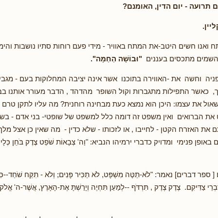
 תרועה - יום הדין, האומנם?
יין.
ואנו חשים היטב-את המתח באוויר - מידי פעם רוחות סתיו נושבות והימ
והשמים מתכסים בעננים
"
וּבוֹשָׁה הַחַמָּה
".
ניה וחשה את -האווירה בתוכנו אשר אינה יציבה המחלוקות בעם - מגבי
ך, כאשר התפילות מתגברות וקול השופר מהדהד , הדבר מעורר אותנו בבח
שאול את עצמו: היכן הוא נמצא כעת מבחינה רוחנית? מה עליו לתקן טרם י
 את הברואים ואין משפט זה דומה כלל למשפט של שופטי- בני אדם - בשר
את האזרח הקטן - לחייבו , או לזכותו - שלא כדין - מה שאין כן אצל מלך
ן פנימי ומדויק כדברי ירמיהו הנביא: "וַה' צְבָאוֹת שֹׁפֵט צֶדֶק בֹּחֵן כְּלָיוֹת
ברים] נאמר: "לֹא-תַטֶּה מִשְׁפָּט, לֹא תַכִּיר פָּנִים; וְלֹא - תִקַּח שֹׁחַד--כִּי הַשֹּ
ּבְרֵי צַדִּיקִם. צֶדֶק צֶדֶק , תִּרְדֹּף --לְמַעַן תִּחְיֶה וְיָרַשְׁתָּ אֶת-הָאָרֶץ, אֲשֶׁר-ה' אֱל