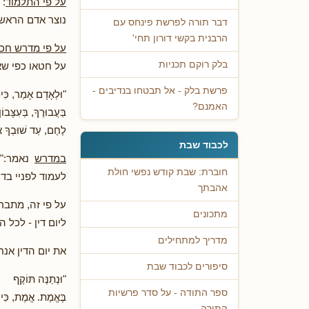
על פי התלמוד
: 
נוצר אדם הראשו
דבר תורה לפרשת פינחס עם
הרבנית בקשי דורון תחי'
על פי מדרש חכ
בלק רוקם תכניות
על חטאו כפי שא
פרשת בלק - אל תבטחו בנדיבים -
"וּלְאָדָם אָמַר, כִּי
האמנם?
בַּעֲבוּרֶךָ, בְּעִצָּבו
לֶחֶם, עַד שׁוּבְךָ א
לכבוד שבת
במדרש
נאמר:" א
חוברת: שבת קודש נפשי חולת
לעמוד לפניי בדין
אהבתך
על פי זה, מתברר
מתכונים
ליום דין - לכל ה
מדריך למתחילים
את יום הדין אנח
סיפורים לכבוד שבת
"וּנְתַנֶּה תּוֹקֶף ק
ספר התודה - על סדר פרשיות
בֶּאֱמֶת. אֱמֶת, כִּי א
התורה