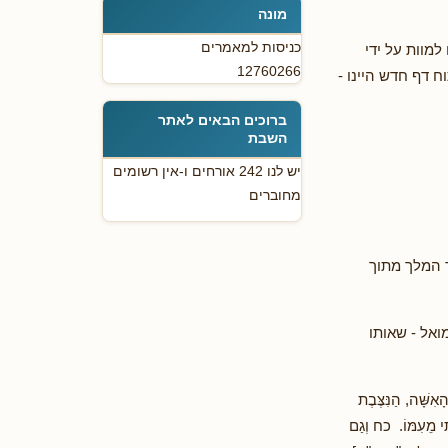
מונה
כניסות למאמרים
למוות על ידי
12760266
 דף חדש היינו -
ברוכים הבאים לאתר
השבת
יש לנו 242 אורחים ו-אין רשומים
מחוברים
ד המלך מתוך
ואל - שאותו
ׁה, הַנִּצֶּבֶת
תִּי מֵעִמּוֹ. כח וְגַם