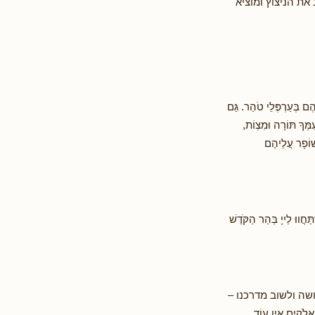
ת הניצוץ ומוציא
הֶם בְּעַרְפְּלֵי טֹהַר. גַּם
ַמְּךָ תּוֹרָה וּמִצְוֹת,
שׁוֹפָר עֲלֵיהֶם
ּחֲווּ לַייָ בְּהַר הַקֹּדֶשׁ
ושה ולשוב מדרכנו –
ֹקים אֵין עוֹד