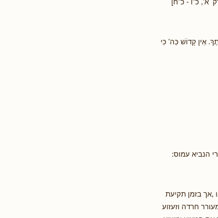
, פרק א', כ"ו - כ"ח]
ֶךָ. אֵין קָדוֹשׁ כַּה' כִּי
י הנביא עמוס:
 ,אך בזמן תקיעת
עורר חרדה וזעזוע