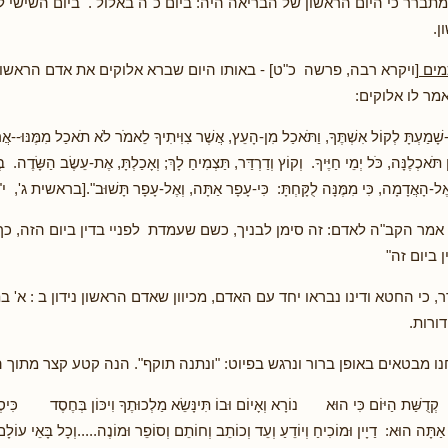
מתברר כי היום הראשון של הבריאה היה: ביום כ"ה באלול . ביום השישי ל
ן.
מים
[ויקרא רבה, פרשה כ"ט] - באותו היום שברא אלוקים את אדם הראשון -
מר לו אלוקים:
-שָׁמַעְתָּ לְקוֹל אִשְׁתֶּךָ, וַתֹּאכַל מִן-הָעֵץ, אֲשֶׁר צִוִּיתִיךָ לֵאמֹר לֹא תֹאכַל מִמֶּנּוּ--א
ֹן תֹּאכְלֶנָּה, כֹּל יְמֵי חַיֶּיךָ. וְקוֹץ וְדַרְדַּר, תַּצְמִיחַ לָךְ; וְאָכַלְתָּ, אֶת-עֵשֶׂב הַשָּׂדֶה. ב
ֶל-הָאֲדָמָה, כִּי מִמֶּנָּה לֻקָּחְתָּ: כִּי-עָפָר אַתָּה, וְאֶל-עָפָר תָּשׁוּב".[בראשית ג', י"
מר הקב"ה לאדם: זה סימן לבניך, כשם שעמדת לפניי בדין ביום הזה, כך 
 ביום זה"
, כי החטא ודינו נבראו יחד עם האדם, מכיוון שאדם הראשון נידון ב : א' ב
דורות.
נו מבטאים באופן ברור ונרגש בפיוט: "ונתנה תוקף". הנה קטע קצר מתוך 
ְדֻשַּׁת הַיּוֹם כִּי הוּא נוֹרָא וְאָיוֹם וּבוֹ תִּינָּשֵׂא מַלְכוּתֶךָ וִיכּוֹן בְּחֶסֶד כִּיסְא
ַתָּה הוּא: דַיָין וּמוֹכִיחַ וְיוֹדֵעַ וְעֵד וְכוֹתֵב וְחוֹתֵם וְסוֹפֵר וּמוֹנֶה.....וְכָל בָּאֵי עוֹלָם יַ