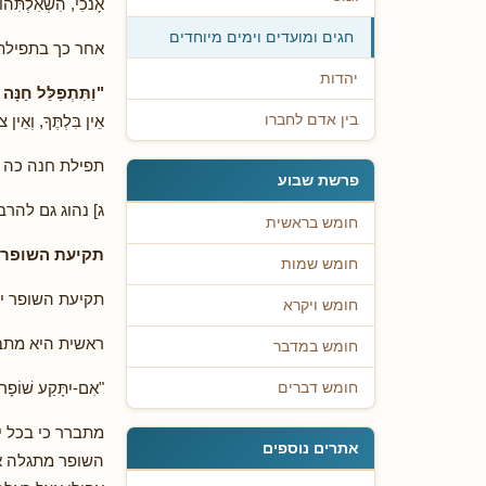
אָנֹכִי, הִשְׁאִלְתִּ
חגים ומועדים וימים מיוחדים
אחר כך בתפילתה
יהדות
"וַתִּתְפַּלֵּל חַנָּה
אֵין בִּלְתֶּךָ, וְאֵין צ
בין אדם לחברו
תפילת חנה כה ע
פרשת שבוע
ג] נהוג גם להר
חומש בראשית
תקיעת השופר 
חומש שמות
תקיעת השופר י
חומש ויקרא
ראשית היא מתבטא
חומש במדבר
"אִם-יִתָּקַע שׁוֹפָר
חומש דברים
מתברר כי בכל י
אתרים נוספים
השופר מתגלה אה