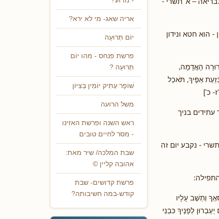
- מדוע?
בריאה – א' תשרי -
אריה שאג- מי לא ירא?
 הוא חטא ונידון
יוֹם תְּרוּעָה
פרשת פנחס - מהו יוֹם
ֲרוּרָה הָאֲדָמָה,
תְּרוּעָה ?
ְּזֵעַת אַפֶּיךָ, תֹּאכַל
שׁוֹפָר עַתִּיק יוֹמִין בְּצִיּוֹן
ז- כ']
משל הרועה
עתידים בניך
ראש השנה ופרשת האזינו
- מסר לחיים טובים
תשרי - נקבע יום זה
שבת המלכה/ שיר מאת:
אהובה קליין ©
התפילה:
פרשת קדושים- שבת
קודש-במה חשיבותה?
ֶךָ וְתֵשֶׁב עָלָיו
עַבְרוּן לְפָנֶיךָ כִּבְנֵי