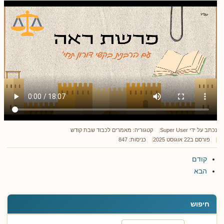
נכתב על ידי
Super User
קטגוריה:
מאמרים לכבוד שבת קודש
פורסם ב22 אוגוסט 2025
כניסות: 847
קודם
הבא
חיפוש