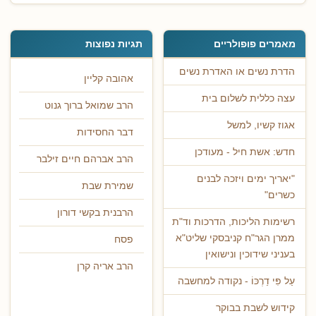
מאמרים פופולריים
תגיות נפוצות
הדרת נשים או האדרת נשים
אהובה קליין
עצה כללית לשלום בית
הרב שמואל ברוך גנוט
אגוז קשיו, למשל
דבר החסידות
חדש: אשת חיל - מעודכן
הרב אברהם חיים זילבר
"יאריך ימים ויזכה לבנים
שמירת שבת
כשרים"
הרבנית בקשי דורון
רשימות הליכות, הדרכות וד"ת
ממרן הגר"ח קניבסקי שליט"א
פסח
בעניני שידוכין ונישואין
הרב אריה קרן
עַל פִּי דַרְכּוֹ - נקודה למחשבה
קידוש לשבת בבוקר