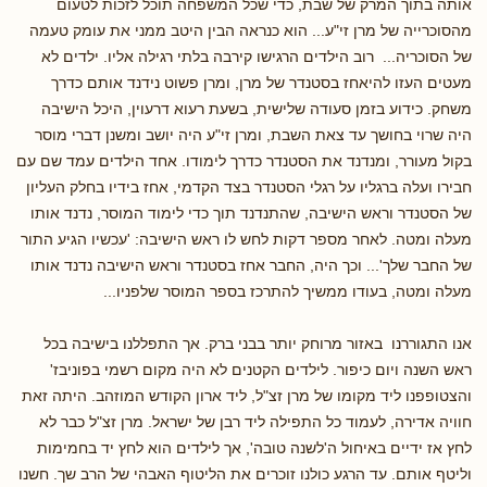
אותה בתוך המרק של שבת, כדי שכל המשפחה תוכל לזכות לטעום
מהסוכרייה של מרן זי"ע... הוא כנראה הבין היטב ממני את עומק טעמה
של הסוכריה... רוב הילדים הרגישו קירבה בלתי רגילה אליו. ילדים לא
מעטים העזו להיאחז בסטנדר של מרן, ומרן פשוט נידנד אותם כדרך
משחק. כידוע בזמן סעודה שלישית, בשעת רעוא דרעוין, היכל הישיבה
היה שרוי בחושך עד צאת השבת, ומרן זי"ע היה יושב ומשנן דברי מוסר
בקול מעורר, ומנדנד את הסטנדר כדרך לימודו. אחד הילדים עמד שם עם
חבירו ועלה ברגליו על רגלי הסטנדר בצד הקדמי, אחז בידיו בחלק העליון
של הסטנדר וראש הישיבה, שהתנדנד תוך כדי לימוד המוסר, נדנד אותו
מעלה ומטה. לאחר מספר דקות לחש לו ראש הישיבה: 'עכשיו הגיע התור
של החבר שלך'... וכך היה, החבר אחז בסטנדר וראש הישיבה נדנד אותו
מעלה ומטה, בעודו ממשיך להתרכז בספר המוסר שלפניו...
אנו התגוררנו באזור מרוחק יותר בבני ברק. אך התפללנו בישיבה בכל
ראש השנה ויום כיפור. לילדים הקטנים לא היה מקום רשמי בפוניבז'
והצטופפנו ליד מקומו של מרן זצ"ל, ליד ארון הקודש המוזהב. היתה זאת
חוויה אדירה, לעמוד כל התפילה ליד רבן של ישראל. מרן זצ"ל כבר לא
לחץ אז ידיים באיחול ה'לשנה טובה', אך לילדים הוא לחץ יד בחמימות
וליטף אותם. עד הרגע כולנו זוכרים את הליטוף האבהי של הרב שך. חשנו