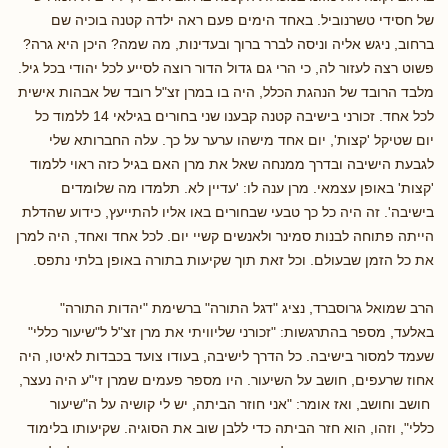
של חסידי טשרנוביל. באחד הימים פעם ראה ילדה קטנה בוכיה שם
ברחוב, ניגש אליה וניסה לברר ברוך ובעדינות, מה שמה? היכן היא גרה?
פשוט רצה לעזור לה, כי הרי גם גדול הדור רוצה לסייע לכל יהודי בכל גיל.
מלבד הרובד של הנהגת הכלל, היה בו במרן זצ"ל רובד של אבהות אישית
לכל אחד. זכורני בישיבה קטנה קבענו שני בחורים בגילאי 14 ללמוד כל
יום שטיקל 'קצות', יום אחד מישהו ערער על כך. עלה החברותא שלי
לגבעת הישיבה ובדרך ממנחה שאל את מרן האם בגיל כזה ראוי ללמוד
'קצות' באופן עצמאי. מרן ענה לו: 'עדיין לא. תלמדו מה שלומדים
בישיבה'. זה היה כל כך טבעי שבחורים באו אליו להתייעץ, כידוע שהדלת
הייתה פתוחה לבנות סמינר ולאנשים קשיי יום. לכל אחד ואחד, היה למרן
את כל הזמן שבעולם. וכל זאת תוך שקיעות בתורה באופן בלתי נתפס.
הרב שמואל גרוסברד, נציג "דגל התורה" ברשימת "יהדות התורה"
באלעד, מספר בהתרגשות: "זכורני שליוויתי את מרן זצ"ל ל"שיעור כללי"
שעמד למסור בישיבה. כל הדרך לישיבה, בעודו צועד בכבדות לאיטו, היה
אחוז שרעפים, חושב על השיעור. היו מספר פעמים שמרן זי"ע היה נעצר,
חושב וחושב, ואז אומר: "אני חוזר הביתה, יש לי קושיה על ה"שיעור
כללי", וזהו, הוא חזר הביתה כדי ללבן שוב את הסוגיה. שקיעותו בלימוד