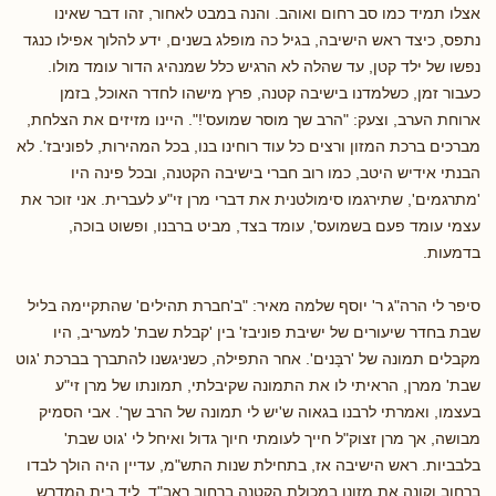
אצלו תמיד כמו סב רחום ואוהב. והנה במבט לאחור, זהו דבר שאינו
נתפס, כיצד ראש הישיבה, בגיל כה מופלג בשנים, ידע להלוך אפילו כנגד
נפשו של ילד קטן, עד שהלה לא הרגיש כלל שמנהיג הדור עומד מולו.
כעבור זמן, כשלמדנו בישיבה קטנה, פרץ מישהו לחדר האוכל, בזמן
ארוחת הערב, וצעק: "הרב שך מוסר שמועס'!". היינו מזיזים את הצלחת,
מברכים ברכת המזון ורצים כל עוד רוחינו בנו, בכל המהירות, לפוניבז'. לא
הבנתי אידיש היטב, כמו רוב חברי בישיבה הקטנה, ובכל פינה היו
'מתרגמים', שתירגמו סימולטנית את דברי מרן זי"ע לעברית. אני זוכר את
עצמי עומד פעם בשמועס', עומד בצד, מביט ברבנו, ופשוט בוכה,
בדמעות.
סיפר לי הרה"ג ר' יוסף שלמה מאיר: "ב'חברת תהילים' שהתקיימה בליל
שבת בחדר שיעורים של ישיבת פוניבז' בין 'קבלת שבת' למעריב, היו
מקבלים תמונה של 'רבָּנים'. אחר התפילה, כשניגשנו להתברך בברכת 'גוט
שבת' ממרן, הראיתי לו את התמונה שקיבלתי, תמונתו של מרן זי"ע
בעצמו, ואמרתי לרבנו בגאוה ש'יש לי תמונה של הרב שך'. אבי הסמיק
מבושה, אך מרן זצוק"ל חייך לעומתי חיוך גדול ואיחל לי 'גוט שבת'
בלבביות. ראש הישיבה אז, בתחילת שנות התש"מ, עדיין היה הולך לבדו
ברחוב וקונה את מזונו במכולת הקטנה ברחוב ראב"ד, ליד בית המדרש