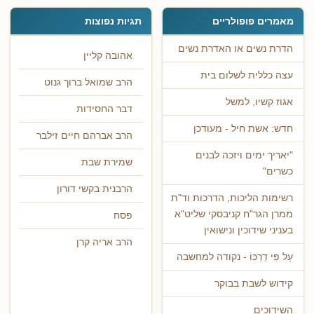
מאמרים פופולריים
תגיות נפוצות
הדרת נשים או האדרת נשים
אהובה קליין
עצה כללית לשלום בית
הרב שמואל ברוך גנוט
אגוז קשיו, למשל
דבר החסידות
חדש: אשת חיל - מעודכן
הרב אברהם חיים זילבר
"יאריך ימים ויזכה לבנים
שמירת שבת
כשרים"
הרבנית בקשי דורון
רשימות הליכות, הדרכות וד"ת
ממרן הגר"ח קניבסקי שליט"א
פסח
בעניני שידוכין ונישואין
הרב אריה קרן
עַל פִּי דַרְכּוֹ - נקודה למחשבה
קידוש לשבת בבוקר
השידוכים