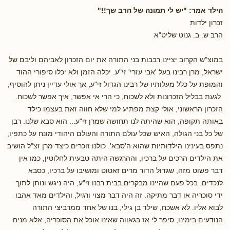
הילד אמר: "יש לי תמונה של הרב שך!!"
זכרון ילדות
הרב ש. ב. גנוט שליט"א
במוצ"ש הקרוב יציינו רבבות בני התורה את יום הזכרון לאביהם וליבם של
ישראל, מרן רבינו בעל 'אבי עזרי' זי"ע. יכלה הזמן ולא יכלו סיפורי ההוד
והמופת על כלל מעלותיו של רבינו הגדול זי"ע, אך אולי עדיין ניתן להוסיף,
לגעת בבליל הזכרונות ולא לשכוח, כי הרי אי אפשר, איך אפשר לשכוח.
הזכרון הראשוני, אולי קצת מפתיע למי שלא חווה זאת בעצמו כילד
באותה תקופה, הוא שהיתה לנו תחושה שמרן זי"ע... הוא סבא שלנו. רבן
של כל בני הגולה, האיש שכל עולם התורה והעולם היהודי מונח על כתפיו,
נתפס בעינינו הילדותיות שהוא ה'סבא'. כולנו זוכרים כיצד מרן זצ"ל הושיב
את הילדים הרכים על ברכיו, וההרגשה היתה טבעית לחלוטין, כמו אין
דבר פשוט מזה, שגדול הדור מרים זאטוט ומושיבו על ברכיו, כסבא
לנכדים. בכל פעם שהיינו מבקרים בבית רבנו זי"ע, היה ניגש ונותן לתוך
ידי סוכריה או דבר מתיקה. זה היה דבר מצוי ורגיל, והילדים מאד אהבו
לבוא אליו. לא אשכח, שילד בן גילי, בנו של אחד ממרביצי התורה
הנודעים בימינו, סיפר לי אז בגאווה שאינו אוכל את הסוכריה, אלא מניח