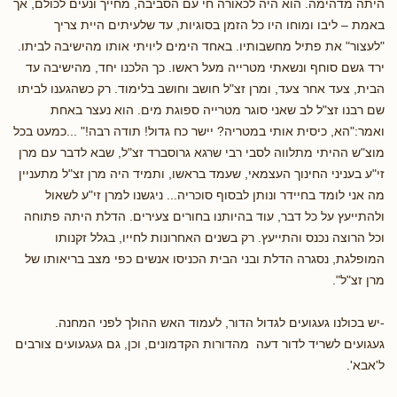
היתה מדהימה. הוא היה לכאורה חי עם הסביבה, מחייך ונעים לכולם, אך
באמת – ליבו ומוחו היו כל הזמן בסוגיות, עד שלעיתים היית צריך
"לעצור" את פתיל מחשבותיו. באחד הימים ליויתי אותו מהישיבה לביתו.
ירד גשם סוחף ונשאתי מטרייה מעל ראשו. כך הלכנו יחד, מהישיבה עד
הבית, צעד אחר צעד, ומרן זצ"ל חושב וחושב בלימוד. רק כשהגענו לביתו
שם רבנו זצ"ל לב שאני סוגר מטרייה ספוגת מים. הוא נעצר באחת
ואמר:"הא, כיסית אותי במטריה? יישר כח גדול! תודה רבה!" ...כמעט בכל
מוצ"ש ההיתי מתלווה לסבי רבי שרגא גרוסברד זצ"ל, שבא לדבר עם מרן
זי"ע בעניני החינוך העצמאי, שעמד בראשו, ותמיד היה מרן זצ"ל מתעניין
מה אני לומד בחיידר ונותן לבסוף סוכריה... ניגשנו למרן זי"ע לשאול
ולהתייעץ על כל דבר, עוד בהיותנו בחורים צעירים. הדלת היתה פתוחה
וכל הרוצה נכנס והתייעץ. רק בשנים האחרונות לחייו, בגלל זקנותו
המופלגת, נסגרה הדלת ובני הבית הכניסו אנשים כפי מצב בריאותו של
מרן זצ"ל".
-יש בכולנו געגועים לגדול הדור, לעמוד האש ההולך לפני המחנה.
געגועים לשריד לדור דעה מהדורות הקדמונים, וכן, גם געגעועים צורבים
ל'אבא'.