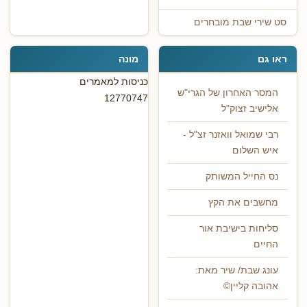
סט שירי שבת מובחרים
ראו גם
מונה
כניסות למאמרים
המסר האחרון של הגרי"ש
12770747
אלישיב זצוק"ל
רבי שמואל וואזנר זצ"ל -
איש השלום
נס החייל המשותק
מחשבים את הקץ
סליחות בישיבת אור
החיים
עונג שבת/ שיר מאת:
אהובה קליין©