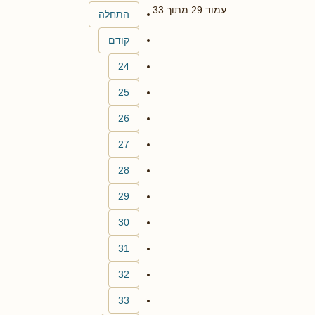
עמוד 29 מתוך 33
התחלה
קודם
24
25
26
27
28
29
30
31
32
33