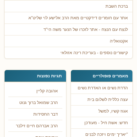
ברכת השבת
אתר עם חומרים דידקטיים מאת הרב אלישע לוי שליט"א
לנצח עם הנצח - אתר לזכרו של הנער משה הי"ד
אקטואליה
קישורים נוספים - בעריכת רינה אזולאי
מאמרים פופולריים
תגיות נפוצות
הדרת נשים או האדרת נשים
אהובה קליין
עצה כללית לשלום בית
הרב שמואל ברוך גנוט
אגוז קשיו, למשל
דבר החסידות
חדש: אשת חיל - מעודכן
הרב אברהם חיים זילבר
"יאריך ימים ויזכה לבנים