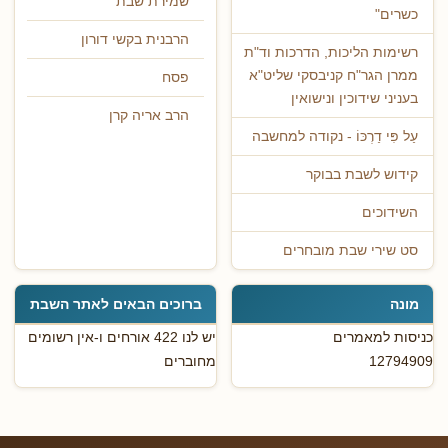
שמירת שבת
כשרים"
הרבנית בקשי דורון
רשימות הליכות, הדרכות וד"ת
ממרן הגר"ח קניבסקי שליט"א
פסח
בעניני שידוכין ונישואין
הרב אריה קרן
עַל פִּי דַרְכּוֹ - נקודה למחשבה
קידוש לשבת בבוקר
השידוכים
סט שירי שבת מובחרים
מונה
ברוכים הבאים לאתר השבת
כניסות למאמרים
יש לנו 422 אורחים ו-אין רשומים
12794909
מחוברים