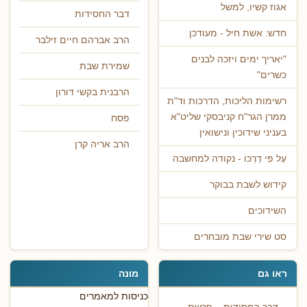
אגוז קשיו, למשל
דבר החסידות
חדש: אשת חיל - מעודכן
הרב אברהם חיים זילבר
"יאריך ימים ויזכה לבנים
שמירת שבת
כשרים"
הרבנית בקשי דורון
רשימות הליכות, הדרכות וד"ת
ממרן הגר"ח קניבסקי שליט"א
פסח
בעניני שידוכין ונישואין
הרב אריה קרן
עַל פִּי דַרְכּוֹ - נקודה למחשבה
קידוש לשבת בבוקר
השידוכים
סט שירי שבת מובחרים
ראו גם
מונה
כניסות למאמרים