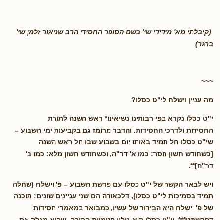
(קיבלתי מא' מידידי שי' בשם הסופר החסידי הרב שניאור זלמן שי'
ברגר)
~~~
מה עניין וישלח לי"ט כסלו?
י"ט כסלו נקרא בפי רבותינו נשיאינו* ראש השנה לתורת
החסידות ולדרכי החסידות. והדבר מרומז גם בקביעות ימי השבוע –
שי"ט כסלו חל תמיד באותו יום בשבוע שבו חל ראש השנה
[כשחודש חשון חסר: כמו א' דר"ה, וכשחודש חשון מלא: כמו ב'
דר"ה]**.
ויש לבאר הקשר של י"ט כסלו עם פרשת השבוע – פ' וישלח (שחלה
תמיד בסמיכות לי"ט כסלו), דלכאורה הם שני עניינים שונים: תוכנה
של פ' וישלח היא הבירור של עשיו, כמבואר במאמרי חסידות
דפרשתנו***, וי"ט כסלו הוא גילוי פנימיות התורה, שהוא מגלה את