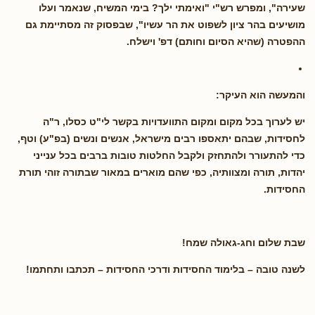
שעירה", ומפרש רש"י "ואימתי ילך? בימי המשיח, שנאמר ועלו
מושיעים בהר ציון לשפוט את הר עשיו", שבפסוק זה מסתיימת גם
ההפטרה (שהיא הסיום וחותם) דפ' וישלח.
והמעשה הוא העיקר:
יש לערוך בכל מקום ומקום התוועדויות בקשר לי"ט כסלו, ר"ה
לחסידות, שבהם יתאספו רבים מישראל, אנשים ונשים (בפ"ע) וטף,
כדי להתעורר ולהתחזק ולקבל החלטות טובות ברבים בכל ענייני
יהדות, תורה ומצוותיה, כפי שהם מוארים במאור שבתורה זוהי תורת
החסידות.
שבת שלום וחג-גאולה שמח!
לשנה טובה – בלימוד החסידות ודרכי החסידות – תכתבו ותחתמו!