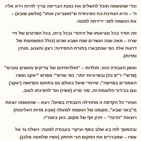
וכדי שהנשמה תוכל להשלים את כוונת הבריאה צריך להיות וירא אליו
ה' – והיא הנתינת-כח המיוחדת ש"משביעין אותו" (מלשון שובע) –
את הנשמה לפני ירידתה למטה.
וזה חודר בכל מציאותו של היהודי ובכל ביתו, בכל הפרטים של חיי
שרה – מאה שנה ועשרים שנה ושבע שנים (כולל המשמעות של
דרגות אלה כפי שנתבארו בתורת החסידות: רצון ותענוג, מוחין
ומדות).
ואופן העבודה הוא: תולדות – "תולדותיהם של צדיקים מעשים טובים"
(פרש"י ר"פ נח) ובפרטיות יותר: כפי שרש"י מפרש "יעקב ועשיו
האמורים בפרשה"; שיהודי פועל בעולם גם בתחום הקדושה (יעקב)
וגם בבירור הלעומת-זה, סור מרע (עשיו) ועד להפיכתו לטוב.
ואחרי כל הקדמה זו מתחילה העבודה בפועל: ויצא – שהנשמה יוצאת
מ"באר שבע", מקומה של הנשמה למעלה (שבע מדות העליונות)
ויוצאת "חרנה" – חרון אף של מקום, כאן בעוה"ז.
ובהמשך לזה בא שלב נוסף ועיקרי בעבודה למטה: וישלח גו' אל
עשיו – שמבררים את המקום הכי תחתון (עשיו שלמטה מלבן).