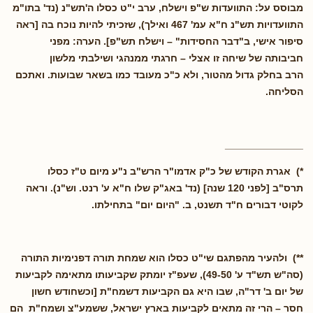
מבוסס על: התוועדות ש"פ וישלח, ערב י"ט כסלו ה'תש"נ (נד' בתו"מ
התוועדויות תש"נ ח"א עמ' 467 ואילך), שזכיתי להיות נוכח בה [ראה
סיפור אישי, ב"דבר החסידות" – וישלח תש"פ]. הערה: מפני
חביבותה של שיחה זו אצלי – חרגתי ממנהגי ושילבתי מלשון
הרב בחלק גדול מהטור, ולא כ"כ מעובד כמו בשאר שבועות. ואתכם
הסליחה.
______________
*) אגרת הקודש של כ"ק אדמו"ר הרש"ב נ"ע מיום ט"ז כסלו
תרס"ב [לפני 120 שנה] (נד' באג"ק שלו ח"א ע' רנט. וש"נ). וראה
לקוטי דבורים ח"ד תשנט, ב. "היום יום" בתחילתו.
**) ולהעיר מהפתגם שי"ט כסלו הוא שמחת תורה דפנימיות התורה
(סה"ש תש"ד ע' 49-50), שעפ"ז יומתק שקביעותו מתאימה לקביעות
של יום ב' דר"ה, שבו היא גם הקביעות דשמח"ת [וכשחודש חשון
חסר – הרי זה מתאים לקביעות בארץ ישראל, ששמע"צ ושמח"ת הם