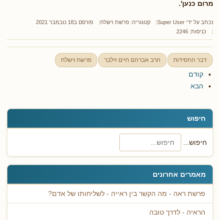
מרום כנען'.
נכתב על ידי
Super User
קטגוריה:
פרשת וישלח
פורסם ב18 נובמבר 2021
כניסות: 2246
דבר החסידות
הרב אברהם חיים זילבר
פרשת וישלח
קודם
הבא
חיפוש
חיפוש...
מאמרים אחרונים
פרשת ראה - מה הקשר בין ראייה - לשליחותו של אדם?
הראיה - לדרך טובה