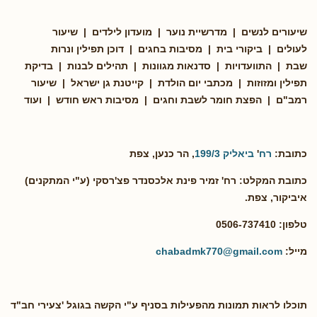
שיעורים לנשים | מדרשיית נוער | מועדון לילדים | שיעור
לעולים | ביקורי בית | מסיבות בחגים | דוכן תפילין ונרות
שבת | התוועדויות | סדנאות מגוונות | תהילים לבנות | בדיקת
תפילין ומזוזות | מכתבי יום הולדת | קייטנת גן ישראל | שיעור
רמב"ם | הפצת חומר לשבת וחגים | מסיבות ראש חודש | ועוד
כתובת:
רח
'
ביאליק 199/3
, הר כנען, צפת
כתובת המקלט: רח' זמיר פינת אלכסנדר פצ'רסקי (ע"י המתקנים)
איביקור, צפת.
טלפון: 0506-737410
מייל:
chabadmk770@gmail.com
תוכלו לראות תמונות מהפעילות בסניף ע"י הקשה בגוגל 'צעירי חב"ד