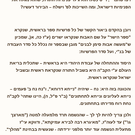
הפנימיות דישראל, ומה השייכות לפ' וישלח – הבירור דעשיו?
ויובן בהקדם ביאור הקשר של כל פרשיות ספר בראשית, שנקרא
"ספר הישר" על שם האבות שנקראו ישרים (ע"ז כה, א(, שמכיון
ש"מעשה אבות סימן לבנים" מובן שבספר זה נכלל כל סדר העבודה
של בנ"י, ועל סדר הפרשיות:
היסוד וההתחלה של עבודת היהודי היא בראשית – שתכלית בריאת
העולם ע"י הקב"ה היא בשביל התורה שנקראת ראשית ובשביל
ישראל שנקראו ראשית.
והכוונה בזה היא: נח – שיהיה "נייחא דרוחא", ו"נח נח ב' פעמים –
נייחא לעליונים ונייחא לתחתונים" (ב"ר פ"ל, ה), היינו שתהי' לקב"ה
נחת רוח מדירתו בתחתונים.
ולכן צריך להיות לך לך – שהנשמה תרד מלמעלה למטה ("מארצך
גו'") עד לעוה"ז, "מאיגרא רבה לבירא עמיקתא", ודווקא עי"ז
מתעלית הנשמה עוד יותר מלפני ירידתה - שנעשית בבחינת "מהלך".