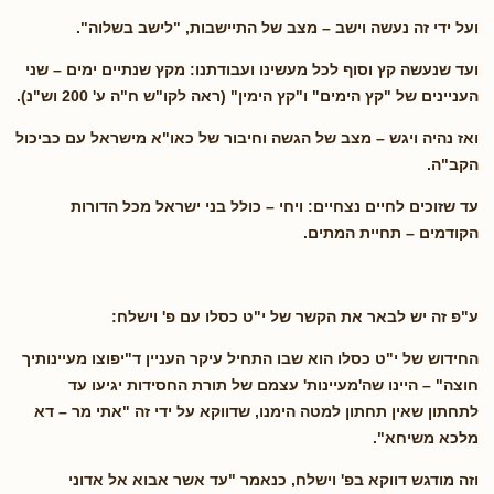
ועל ידי זה נעשה וישב – מצב של התיישבות, "לישב בשלוה".
ועד שנעשה קץ וסוף לכל מעשינו ועבודתנו: מקץ שנתיים ימים – שני
העניינים של "קץ הימים" ו"קץ הימין" (ראה לקו"ש ח"ה ע' 200 וש"נ).
ואז נהיה ויגש – מצב של הגשה וחיבור של כאו"א מישראל עם כביכול
הקב"ה.
עד שזוכים לחיים נצחיים: ויחי – כולל בני ישראל מכל הדורות
הקודמים – תחיית המתים.
ע"פ זה יש לבאר את הקשר של י"ט כסלו עם פ' וישלח:
החידוש של י"ט כסלו הוא שבו התחיל עיקר העניין ד"יפוצו מעיינותיך
חוצה" – היינו שה'מעיינות' עצמם של תורת החסידות יגיעו עד
לתחתון שאין תחתון למטה הימנו, שדווקא על ידי זה "אתי מר – דא
מלכא משיחא".
וזה מודגש דווקא בפ' וישלח, כנאמר "עד אשר אבוא אל אדוני