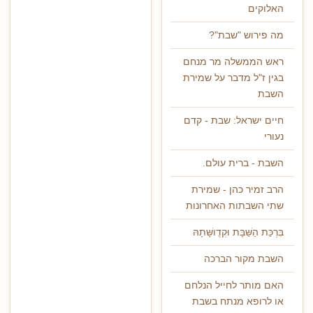
האלוקים
מה פירוש "שבת"?
ראש הממשלה מר מנחם
בגין ז"ל מדבר על שמירת
השבת
חיים ישראל: שבת - קדם
נעורי
השבת - ברית עולם.
הרב זמיר כהן - שמירת
שתי השבתות האחרונות
בִּרְכַּת הַשַּׁבָּת וּקְדֻושָּׁתָהּ
השבת מקור הברכה
האם מותר לחייל הנלחם
או לרופא מנתח בשבת