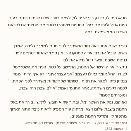
מנהג היה לו, לצדק רבי אריה לוי, לצאת בערב שבת לבית הכנסת בעוד
היום גדול ולזרז את בעלי החנויות שימהרו לסגור את חנויותיהם לקראת
השבת הממשמשת ובאה.
בערב שבת אחד ראה תור המשתרך לפני חנות לממכר גלידה. אמדן
פשוט הוביל את רבי אריה למסקנה כי אין סיכוי שהתור יסתיים לפני
כניסת השבת, וצער גדול מילא את לבו.
ניגש ר' אריה הישר אל החנות, התיישב על כסא, הניח את השטריימל
לצידו והחל אומר כאילו לעצמו: "אני עצמי אינני יודע איך הייתי עומד
בנסיון כזה. לסגור את חנותי, כשתור של לקוחות משתרך לפני הפתח..."
לכמה רגעים השתתק, אחר התנער ואמר: "אולם שבת היא שבת,
ומוכרחים לסגור".
ואז קם, נטל את השטריימל, ובתוך שהוא חובשו לראשו, בירך את בעלי
החנות בשבת שלום ויצא. מרחוק עוד הספיק לראות כיצד התור הארוך
מתפזר לו, ותריסי החנות מוגפים.
נכתב על ידי
Super User
קטגוריה:
סיפורים לשבת
פורסם ב02 יולי 2020
כניסות: 1643