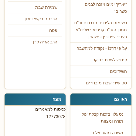
"יאריך ימים ויזכה לבנים
שמירת שבת
כשרים"
הרבנית בקשי דורון
רשימות הליכות, הדרכות וד"ת
ממרן הגר"ח קניבסקי שליט"א
פסח
בעניני שידוכין ונישואין
הרב אריה קרן
עַל פִּי דַרְכּוֹ - נקודה למחשבה
קידוש לשבת בבוקר
השידוכים
סט שירי שבת מובחרים
ראו גם
מונה
כניסות למאמרים
נס גלוי בזכות קבלת עול
12773078
תורה ומצוות
משדה מואב אל הר