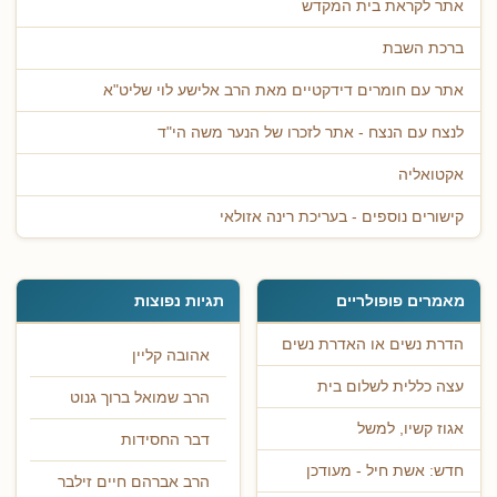
אתר לקראת בית המקדש
ברכת השבת
אתר עם חומרים דידקטיים מאת הרב אלישע לוי שליט"א
לנצח עם הנצח - אתר לזכרו של הנער משה הי"ד
אקטואליה
קישורים נוספים - בעריכת רינה אזולאי
מאמרים פופולריים
תגיות נפוצות
הדרת נשים או האדרת נשים
אהובה קליין
עצה כללית לשלום בית
הרב שמואל ברוך גנוט
אגוז קשיו, למשל
דבר החסידות
חדש: אשת חיל - מעודכן
הרב אברהם חיים זילבר