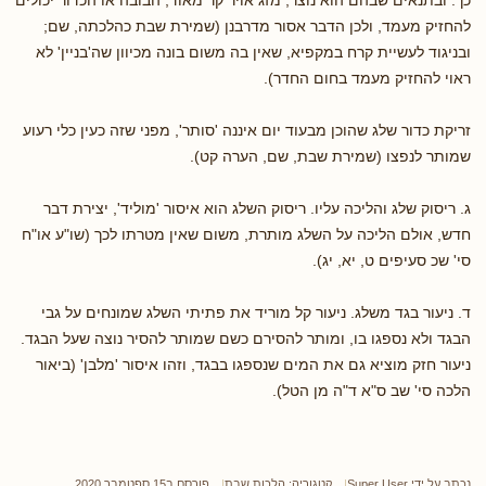
להחזיק מעמד, ולכן הדבר אסור מדרבנן (שמירת שבת כהלכתה, שם;
ובניגוד לעשיית קרח במקפיא, שאין בה משום בונה מכיוון שה'בניין' לא
ראוי להחזיק מעמד בחום החדר).
זריקת כדור שלג שהוכן מבעוד יום איננה 'סותר', מפני שזה כעין כלי רעוע
שמותר לנפצו (שמירת שבת, שם, הערה קט).
ג. ריסוק שלג והליכה עליו. ריסוק השלג הוא איסור 'מוליד', יצירת דבר
חדש, אולם הליכה על השלג מותרת, משום שאין מטרתו לכך (שו"ע או"ח
סי' שכ סעיפים ט, יא, יג).
ד. ניעור בגד משלג. ניעור קל מוריד את פתיתי השלג שמונחים על גבי
הבגד ולא נספגו בו, ומותר להסירם כשם שמותר להסיר נוצה שעל הבגד.
ניעור חזק מוציא גם את המים שנספגו בבגד, וזהו איסור 'מלבן' (ביאור
הלכה סי' שב ס"א ד"ה מן הטל).
נכתב על ידי
Super User
קטגוריה:
הלכות שבת
פורסם ב15 ספטמבר 2020