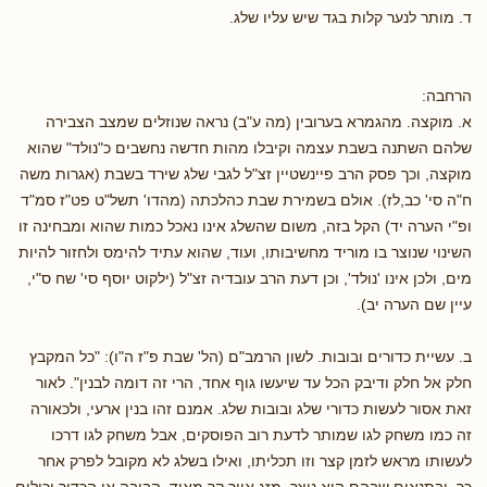
ד. מותר לנער קלות בגד שיש עליו שלג.
הרחבה:
א. מוקצה. מהגמרא בערובין (מה ע"ב) נראה שנוזלים שמצב הצבירה
שלהם השתנה בשבת עצמה וקיבלו מהות חדשה נחשבים כ"נולד" שהוא
מוקצה, וכך פסק הרב פיינשטיין זצ"ל לגבי שלג שירד בשבת (אגרות משה
ח"ה סי' כב,לז). אולם בשמירת שבת כהלכתה (מהדו' תשל"ט פט"ז סמ"ד
ופ"י הערה יד) הקל בזה, משום שהשלג אינו נאכל כמות שהוא ומבחינה זו
השינוי שנוצר בו מוריד מחשיבותו, ועוד, שהוא עתיד להימס ולחזור להיות
מים, ולכן אינו 'נולד', וכן דעת הרב עובדיה זצ"ל (ילקוט יוסף סי' שח ס"י,
עיין שם הערה יב).
ב. עשיית כדורים ובובות. לשון הרמב"ם (הל' שבת פ"ז ה"ו): "כל המקבץ
חלק אל חלק ודיבק הכל עד שיעשו גוף אחד, הרי זה דומה לבנין". לאור
זאת אסור לעשות כדורי שלג ובובות שלג. אמנם זהו בנין ארעי, ולכאורה
זה כמו משחק לגו שמותר לדעת רוב הפוסקים, אבל משחק לגו דרכו
לעשותו מראש לזמן קצר וזו תכליתו, ואילו בשלג לא מקובל לפרק אחר
כך. ובתנאים שבהם הוא נוצר, מזג אויר קר מאוד, הבובה או הכדור יכולים