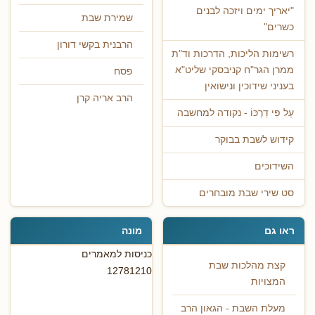
"יאריך ימים ויזכה לבנים
שמירת שבת
כשרים"
הרבנית בקשי דורון
רשימות הליכות, הדרכות וד"ת
ממרן הגר"ח קניבסקי שליט"א
פסח
בעניני שידוכין ונישואין
הרב אריה קרן
עַל פִּי דַרְכּוֹ - נקודה למחשבה
קידוש לשבת בבוקר
השידוכים
סט שירי שבת מובחרים
ראו גם
מונה
כניסות למאמרים
קצת מהלכות שבת
12781210
המצויות
מעלת השבת - הגאון הרב