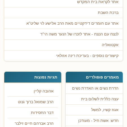
אתר לקראת בית המקדש
ברכת השבת
אתר עם חומרים דידקטיים מאת הרב אלישע לוי שליט"א
לנצח עם הנצח - אתר לזכרו של הנער משה הי"ד
אקטואליה
קישורים נוספים - בעריכת רינה אזולאי
מאמרים פופולריים
תגיות נפוצות
הדרת נשים או האדרת נשים
אהובה קליין
עצה כללית לשלום בית
הרב שמואל ברוך גנוט
אגוז קשיו, למשל
דבר החסידות
חדש: אשת חיל - מעודכן
הרב אברהם חיים זילבר