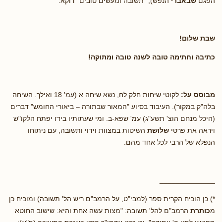
הפגם
שבאברי
הנפש), "תשובה ומעשים טובים" דוקא.
שבת שלום!
כתיבה וחתימה טובה לשנה טובה ומתוקה!
מבוסס על:
לקוטי שיחות חלק לח, נשא שיחה א (עמ' 18 ואילך. השיחה
בלה"ק במקור). העיבוד בסיוע "המאור שבתורה – ביאורי החומש" דברים
(היכל מנחם הוצ' תשע"ג) עמ' שפא-ב. ומי שעתותיו בידו יפתח הלקו"ש
ויראה את פרטי
שלושת
השיטות במצוות וידוי ותשובה, עם ניתוחו
הנפלא של הרבי לכל אחד מהם.
______________
*) כן הוכיח הקרית ספר (למבי"ט, על הרמב"ם ריש הל' תשובה) ומוכיח כן
מ
כותרת
הרמב"ם
להל' תשובה: "מצות עשה אחת והיא: שישוב החוטא