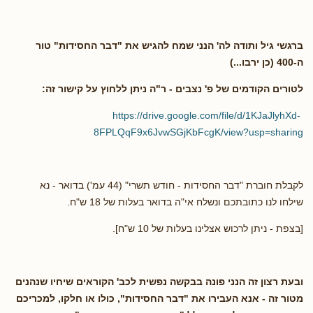
ברגשי גיל ותודה לה' הנני שמח להגיש את "דבר החסידות" טור
ה-400 (כן ירבו...)
לטורים הקודמים של פ' נצבים - ר"ה ניתן ללחוץ על קישור זה:
https://drive.google.com/file/d/1KJaJlyhXd-
8FPLQqF9x6JvwSGjKbFcgK/view?usp=sharing
לקבלת חוברת "דבר החסידות - חודש תשרי" (44 עמ') בדואר - נא
שילחו לנו כתובתכם ונשלח אי"ה בדואר בעלות של 18 ש"ח.
[בצפת - ניתן לרכוש אצלינו בעלות של 10 ש"ח].
ובעת רצון זה הנני פונה בבקשה נפשית לכב' הקוראים שיחיו שנהנים
מטור זה - אנא העבירו את "דבר החסידות", כולו או חלקו, למכריכם