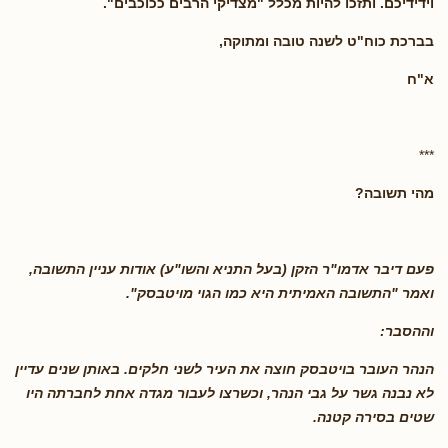
וידידיכם. ותזכו להיות מכלל "מצדיקי הרבים ככוכבים".
בברכת כוח"ט לשנה טובה ומתוקה,
א"ח
***
מהי תשובה?
פעם דיבר אדמו"ר הזקן (בעל התניא והשו"ע) אודות עניין התשובה,
ואמר "התשובה האמיתית היא כמו הגוי מויטבסק".
וההסבר:
הנהר העובר בויטבסק חוצה את העיר לשני חלקים. באותן שנים עדיין
לא נבנה גשר על גבי הנהר, וכשרצו לעבור מגדה אחת לחברתה היו
שטים בסירה קטנה.