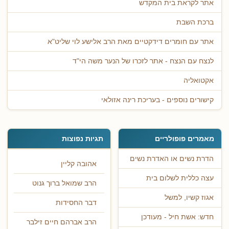
אתר לקראת בית המקדש
ברכת השבת
אתר עם חומרים דידקטיים מאת הרב אלישע לוי שליט"א
לנצח עם הנצח - אתר לזכרו של הנער משה הי"ד
אקטואליה
קישורים נוספים - בעריכת רינה אזולאי
מאמרים פופולריים
תגיות נפוצות
הדרת נשים או האדרת נשים
אהובה קליין
עצה כללית לשלום בית
הרב שמואל ברוך גנוט
אגוז קשיו, למשל
דבר החסידות
חדש: אשת חיל - מעודכן
הרב אברהם חיים זילבר