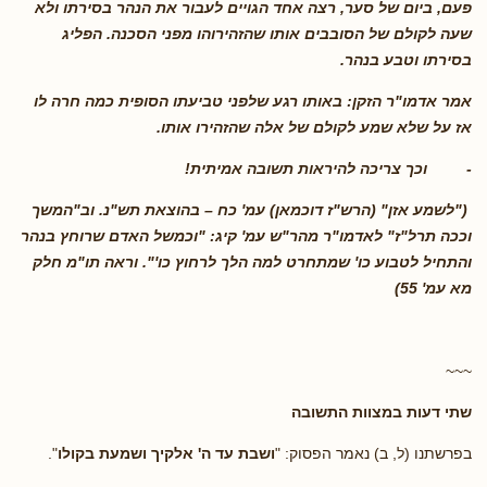
פעם, ביום של סער, רצה אחד הגויים לעבור את הנהר בסירתו ולא
שעה לקולם של הסובבים אותו שהזהירוהו מפני הסכנה. הפליג
בסירתו וטבע בנהר.
אמר אדמו"ר הזקן: באותו רגע שלפני טביעתו הסופית כמה חרה לו
אז על שלא שמע לקולם של אלה שהזהירו אותו.
-
וכך צריכה להיראות תשובה אמיתית!
("לשמע אזן" (הרש"ז דוכמאן) עמ' כח – בהוצאת תש"נ. וב"המשך
וככה תרל"ז" לאדמו"ר מהר"ש עמ' קיג: "וכמשל האדם שרוחץ בנהר
והתחיל לטבוע כו' שמתחרט למה הלך לרחוץ כו'". וראה תו"מ חלק
מא עמ' 55)
~~~
שתי דעות במצוות התשובה
בפרשתנו (ל, ב) נאמר הפסוק: "
ושבת עד ה' אלקיך ושמעת בקולו
".