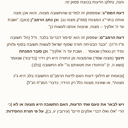
והנה, נחלקו הדעות בכוונת פסוק זה:
דעת הסמ"ג:
שמפסוק זה למדים
שהתשובה מצווה, והוא אכן מונה
אותה בתרי"ג המצוות (סמ"ק מצוה נג).
וכן כתב הרמב"ן
(כאן)
:
"ושבת
עד ה' אלקיך
– מצוה, שיצווה אותנו לעשות כן".
דעת הרמב"ם:
שפסוק זה הוא 'סיפור דברים' בלבד, וז"ל (הל' תשובה
פ"ז ה"ה): "וכבר הבטיחה תורה שסוף ישראל לעשות תשובה בסוף גלותן
ומיד הן נגאלין שנאמר . . ושבת עד ה' אלקיך".
וכן סובר המנחת
חינוך
(מצוה שסד) שהמצווה מן התורה היא רק וידוי (בדיבור) שנאמר
(נשא ה, ז) "והתוודו את חטאתם גו'" ולא התשובה (בלב).
[ובאמת יש חילוקי דעות האם לדעת הרמב"ם התשובה בלב היא ג"כ
מצווה*, או שאינה מצווה כלל רק הוידוי, כדברי המנ"ח הנ"ל].
ויש לבאר את טעם שתי הדעות, האם התשובה היא מצווה או לא
[כי
הרי "אלו ואלו דברי אלקים חיים" (עירובין יג, ב)]
, על פי תורת החסידות: