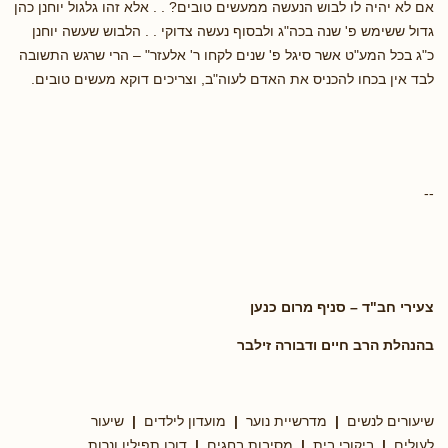
אם לא יהיה לו לבוש הנעשה ממעשים טובים? . . אלא זהו גלגול יוחנן כהן
גדול ששימש פ' שנה בכה"ג ולבסוף נעשה צדוקי . . הלבוש שעשה יוחנן
כ"ג בכל המע"ט אשר סיגל פ' שנים לקחו ר' אלעזר" – הרי שרגש התשובה
לבד אין בכחו להכניס את האדם לעוה"ב, וצריכים דוקא מעשים טובים.
--
צעירי חב"ד – סניף מרום כנען
בהנהלת הרב חיים ודבורה זילבר
שיעורים לנשים
|
מדרשיית נוער
|
מועדון לילדים
|
שיעור
לעולים
|
ביקורי בית
|
מסיבות בחגים
|
דוכן תפילין ונרות