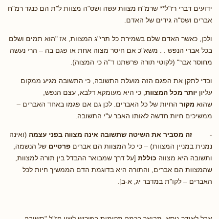
ידועים דברי רז"ל** שרמ"ח מצוות עשה ושס"ה מצוות ל"ת הם כנגד רמ"ח
אברים ושס"ה גידים של האדם.
ולכן, כאשר האדם שלם בשמירת כל תרי"ג המצוות, אז "הוא תמים ושלם
בכל אברי הנפש . . משא"כ אם חיסר מצוה אחת או פגם בה – הרי נעשה
מחוסר אבר" (לקוטי תורה פרשתנו ד"ה כי המצוה).
וכדי לתקן את הפגם הזה מועלת התשובה, כי התשובה מגיע ממקום
עליון
יותר מכל המצוות
, כי היא מעומקא דלבא, עצם הנפש,
שהוא
מקור
החיות של כל האברים. לכן גם אם פגמו באחד האברים –
ממשיכים חיות חדשה לאותו האבר ע"י התשובה.
-
זה מסביר את השיטה שתשובה אינה מצווה בפני עצמה
(ואינה
נמנית במניין המצוות) – כי כל המצוות הם אברים
פרטיים
של הנשמה,
ותשובה היא מצווה
כוללת
[על דרך שמבואר ההבדל בין תורה למצוות,
שהמצוות הם אברים, והתורה היא בדוגמת הדם הממשיך חיות לכל
האברים – לקו"ת במדבר יג, א-ב].
אבל לאידך גיסא, מבואר בכמה מקומות בפירוש לשון חז"ל "תשובה