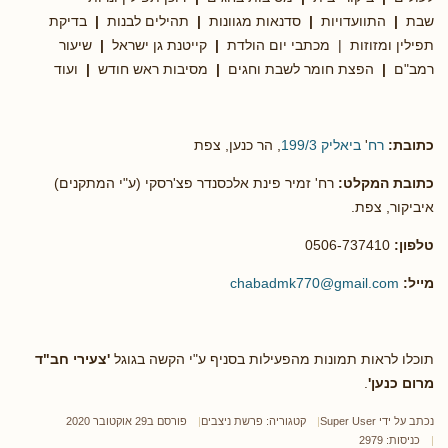
שבת
|
התוועדויות
|
סדנאות מגוונות
|
תהילים לבנות
|
בדיקת
תפילין ומזוזות | מכתבי יום הולדת
|
קייטנת גן ישראל
|
שיעור
רמב"ם
|
הפצת חומר לשבת וחגים
|
מסיבות ראש חודש
|
ועוד
כתובת:
רח
'
ביאליק 199/3
, הר כנען, צפת
כתובת המקלט:
רח' זמיר פינת אלכסנדר פצ'רסקי (ע"י המתקנים)
איביקור, צפת.
טלפון:
0506-737410
מייל:
chabadmk770@gmail.com
תוכלו לראות תמונות מהפעילות בסניף ע"י הקשה בגוגל
'צעירי חב"ד
מרום כנען'
.
נכתב על ידי
Super User
קטגוריה:
פרשת ניצבים
פורסם ב29 אוקטובר 2020
כניסות: 2979