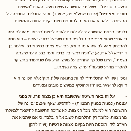
ומעשים טובים" – שעל ידי התשובה נעשים מעשי האדם "מעשים
טובים
ומאירים
" (לקו"ת שמע"צ פה, א ועוד), וזוהי התכלית והמטרה של
התשובה – להביא את האדם לתוספת חיות בקיום התורה והמצוות.
כלומר: תכונת התשובה יכולה לגרום לאדם לרצות 'לברוח' מהעולם הזה,
כי אחרי שהוא מכיר את גודל פחיתותו שנכשל ברע שבעולם – הוא נוטה
להתנתק מהעולם שהוא מוות ורע, כפי שמוצאים בסיפור רבי אלעזר בן
דורדייא (ע"א יז, א) ש"הניח ראשו בין ברכיו וגעה בבכיה עד שיצתה
נשמתו", היינו שכל כך התחרט על מעשי הרע שלו שנתעורר בתשוקה
להפרד מהרע שבעוה"ז עד שיצאה נשמתו...
ומכיון שזו לא התכלית*** להיות בתנועה של 'ניתוק' אלא הכוונה היא
דווקא להישאר בעוה"ז ולהוסיף במעשים טובים ומאירים
-
על זה באה השיטה שתשובה היא כן מצוה פרטית בפני
עצמה
(ונמנית במניין המצוות) – להדגיש, שאף שעצם עניינה של
התשובה הוא למעלה מכל המצוות, לא צריכה התשובה להישאר 'למעלה'
מהמצוות, כלומר רק התלהבות לשוב אל ה' בלבד, כי אם שתביא את
האדם לידי תוספת חיות בקיום מצוות
פרטיות
(ועי"ז לתקן