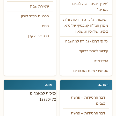
"יאריך ימים ויזכה לבנים
שמירת שבת
כשרים"
הרבנית בקשי דורון
רשימות הליכות, הדרכות וד"ת
ממרן הגר"ח קניבסקי שליט"א
פסח
בעניני שידוכין ונישואין
הרב אריה קרן
עַל פִּי דַרְכּוֹ - נקודה למחשבה
קידוש לשבת בבוקר
השידוכים
סט שירי שבת מובחרים
ראו גם
מונה
כניסות למאמרים
דבר החסידות – פרשת
12780472
נצבים
דבר החסידות – פרשת