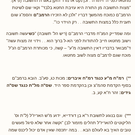
מחטאו לפני ה' ויתודה". וכן נקט אדמו"ר הזקן באגרת התשובה (פ"א):
"מצות התשובה מן התורה היא עזיבת החטא בלבד" וקאי שם לשיטת
הרמב"ם כמוכח מהמשך דבריו "ולכן לא הזכירו
הרמב"ם
והסמ"ג שום
תענית כלל במצות התשובה . . רק הוידוי כו'".
ומה שמדייק המנ"ח מדברי הרמב"ם (ריש הל' תשובה) "
כש
יעשה תשובה
וישוב מחטאו חייב להתודות לפני הא-ל ברוך הוא . . וידוי זה מצות עשה"
ד"מבואר בדבריו דאין התשובה מ"ע" – קשה, כי מכותרת הרמב"ם הנ"ל
מוכח שגם לרמב"ם מצוה לשוב מחטאו.
**)
רמ"ח מ"ע כנגד רמ"ח איברים:
מכות כג, סע"ב. הובא ברמב"ם
בסוף הקדמת סהמ"צ וכן בהקדמת ספר היד.
שס"ה מל"ת כנגד שס"ה
גידים:
זהר ח"א קע, ב.
***) וגם בנוגע לתשובת ר"א בן דורדייא, ידוע מ"ש האריז"ל (ל"ת וס'
הליקוטים להאריז"ל תהלים מזמור לב) "וקשה אחר שלא סיגל מעשים
טובים האיך בא לעולם הבא . . במה יתכסה שאין אדם יכול ליכנס שמה