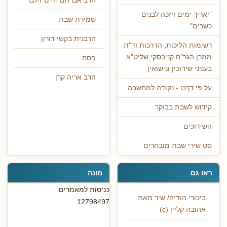
הרב אברהם חיים זילבר
"יאריך ימים ויזכה לבנים
שמירת שבת
כשרים"
הרבנית בקשי דורון
רשימות הליכות, הדרכות וד"ת
ממרן הגר"ח קניבסקי שליט"א
פסח
בעניני שידוכין ונישואין
הרב אריה קרן
עַל פִּי דַרְכּוֹ - נקודה למחשבה
קידוש לשבת בבוקר
השידוכים
סט שירי שבת מובחרים
ראו גם
מונה
כניסות למאמרים
ביכורי הודיה/ שיר מאת:
12798497
אהובה קליין (c)