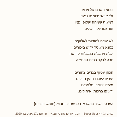
בבוא האדם אל ארצו
גלי אושר ירוממו נפשו
דמעות שמחה ישטפו פניו
אור גנוז יאירו עיניו.
לא ישכח להודות לאלוקים
בטנא מעוטר גדוש ביכורים
יעלה ויתעלה במעלות קדושה
יזכה לבקר בבית הבחירה.
הכהן עטוף בגדים צחורים
יפריח לעברו חופן חיוכים
מעליו יסוככו מלאכים
ירעיפו ברכות ואיחולים.
הערה: השיר בהשראת פרשת כי תבוא [חומש דברים]
נכתב על ידי
Super User
קטגוריה:
פרשת כי תבוא
פורסם ב17 אוקטובר 2020