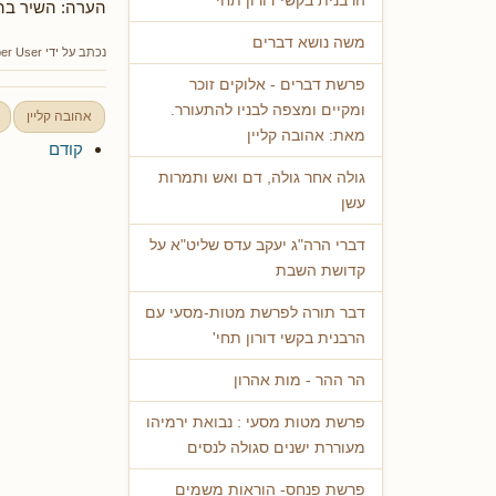
הרבנית בקשי דורון תחי'
הערה: השיר בה
משה נושא דברים
נכתב על ידי
er User
פרשת דברים - אלוקים זוכר
ומקיים ומצפה לבניו להתעורר.
אהובה קליין
מאת: אהובה קליין
קודם
גולה אחר גולה, דם ואש ותמרות
עשן
דברי הרה"ג יעקב עדס שליט"א על
קדושת השבת
דבר תורה לפרשת מטות-מסעי עם
הרבנית בקשי דורון תחי'
הר ההר - מות אהרון
פרשת מטות מסעי : נבואת ירמיהו
מעוררת ישנים סגולה לנסים
פרשת פנחס- הוראות משמים