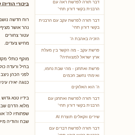
דבר תורה לפרשת ראה עם
ביכורי הודיה/ ש
הרבנית בקשי דורון תחי'
רוח חדשה נושב
דבר תורה לפרשת עקב עם הרבנית
נהר אושר מציף 
בקשי דורון תחי'
עטור צחורים
הזכיה באהבת ה'
מחיש צעדים.
פרשת עקב - מה הקשר בין מעלת
ארץ ישראל למצוותיה?
מוקף כותלי מק
בחיל ורעדה כולו
פרשת ואתחנן - מהי שבת נחמו,
לפני הכהן ניצב
ואימתי נחשב חכמים
כנוגה יאירו עיניו
ה' הוא האלוקים
בידיו טנא גדוש 
דבר תורה לפרשת ואתחנן עם
מלוא הדרם שבע
הרבנית בקשי דורון תחי'
שפתותיו לה' או
שירים ווקאלים תוצרת AI
שבח והודיה מיל
דבר תורה לפרשת דברים עם