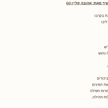
יר מאת: אהובה קליין (c)
ת בקרבו
ליבו
דש
 נרגש
.
ביכורים
ת המינים
מרות תפילה
ות תהילה.