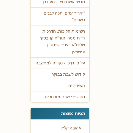
חדש: אשת חיל - מעודכן
"יאריך ימים ויזכה לבנים
כשרים"
רשימות הליכות, הדרכות
וד"ת ממרן הגר"ח קניבסקי
שליט"א בעניני שידוכין
ונישואין
עַל פִּי דַרְכּוֹ - נקודה למחשבה
קידוש לשבת בבוקר
השידוכים
סט שירי שבת מובחרים
תגיות נפוצות
אהובה קליין