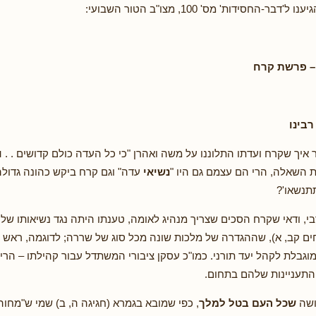
ר-החסידות' מס' 100, מצו"ב הטור השבועי:
– פרשת קרח
בינו
איך שקרח ועדתו התלוננו על משה ואהרן "כי כל העדה כולם קדושים . .
ו
ת השאלה, הרי הם עצמם גם היו "
נשיאי
עדה" וגם קרח ביקש כהונה גדול
תתנשאו'?
י, ודאי שקרח הסכים שצריך מנהיג לאומה, טענתו היתה נגד נשיאותו
של 
ים קב, א), שההגדרה של מלכות שונה מכל סוג של שררה; לדוגמה, ראש 
וגבלת לקהל יעד תורני. כמו"כ עסקן ציבורי המשתדל עבור קהילתו – הרי
התעניינות שלהם בתחום.
ושה
שכל העם בטל למלך
, כפי שמובא בגמרא (חגיגה ה, ב) שמי ש"מחוה