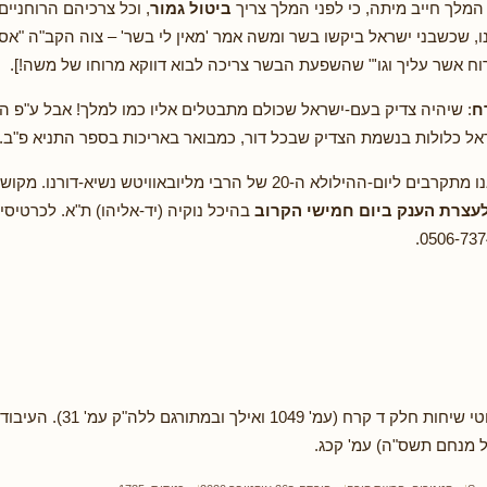
 המלך חייב מיתה, כי לפני המלך צריך
ביטול גמור
, וכל צרכיהם הרוחניים
נו, שכשבני ישראל ביקשו בשר ומשה אמר 'מאין לי בשר' – צוה הקב"ה "א
הרוח אשר עליך וגו'" שהשפעת הבשר צריכה לבוא דווקא מרוחו של משה!].
ח
: שיהיה צדיק בעם-ישראל שכולם מתבטלים אליו כמו למלך! אבל ע"פ ה
ל כלולות בנשמת הצדיק שבכל דור, כמבואר באריכות בספר התניא פ"ב.
אנו מתקרבים ליום-ההילולא ה-20 של הרבי מליובאוויטש נשיא-דור
עצרת הענק ביום חמישי הקרוב
בהיכל נוקיה (יד-אליהו) ת"א. לכרטיס
לקוטי שיחות חלק ד קרח (עמ' 9
ל מנחם תשס"ה) עמ' קכג.