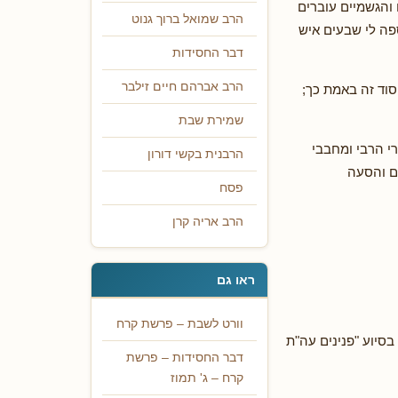
 והגשמיים עוברים
הרב שמואל ברוך גנוט
ספה לי שבעים איש
דבר החסידות
הרב אברהם חיים זילבר
סוד זה באמת כך;
שמירת שבת
נו. מקושרי הרבי ומחבבי
הרבנית בקשי דורון
ים והסעה
פסח
הרב אריה קרן
ראו גם
וורט לשבת – פרשת קרח
104 ואילך ובמתורגם ללה"ק עמ' 31). העיבוד בסיוע "פנינים עה"ת
דבר החסידות – פרשת
קרח – ג' תמוז