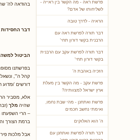
פרשת ראה - מה הקשר בין ראייה -
בהודאה לה' שהגיענו ל'דב
לשליחותו של אדם?
הראיה - לדרך טובה
דבר החסידות 
דבר תורה לפרשת ראה עם
הרבנית בקשי דורון תחי'
דבר תורה לפרשת עקב עם הרבנית
הביטול למשה ר
בקשי דורון תחי'
בפרשתנו מסופר 
הזכיה באהבת ה'
קהל ה'", ונשאל
פרשת עקב - מה הקשר בין מעלת
דורשים 'ומדוע 
ארץ ישראל למצוותיה?
אלא, מסביר הרב
פרשת ואתחנן - מהי שבת נחמו,
שהיה
מלך
(זבח
ואימתי נחשב חכמים
– הרי השפעתו מ
ברמת הצורך וה
ה' הוא האלוקים
דבר תורה לפרשת ואתחנן עם
אבל מלכות פיר