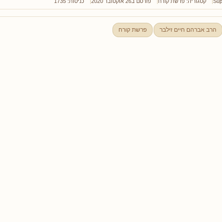
Sup
קטגוריה:
פרשת קורח
פורסם ב26 אוקטובר 2020
כניסות: 1735
הרב אברהם חיים זילבר
פרשת קורח