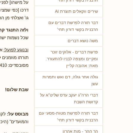
הרבנית בקשי דורון תחי'
על מישהו] לפני
דרכו [כפי שמצי
שירים ווקאלים תוצרת AI
גו' ואצלתי מן 
דבר תורה לפרשת דברים עם
ולזה התנגד קר
הרבנית בקשי דורון תחי'
שכל נשמות ישרא
משה נושא דברים
ובנוגע לפועל:
פרשת דברים - אלוקים זוכר
תורתו מוזמנים
ל
ומקיים ומצפה לבניו להתעורר.
מסובסדים: 0506-737410.
מאת: אהובה קליין
גולה אחר גולה, דם ואש ותמרות
עשן
שבת שלום!
דברי הרה"ג יעקב עדס שליט"א על
קדושת השבת
דבר תורה לפרשת מטות-מסעי עם
מבוסס על:
הרבנית בקשי דורון תחי'
והמועדים" (היכ
הר ההר - מות אהרון