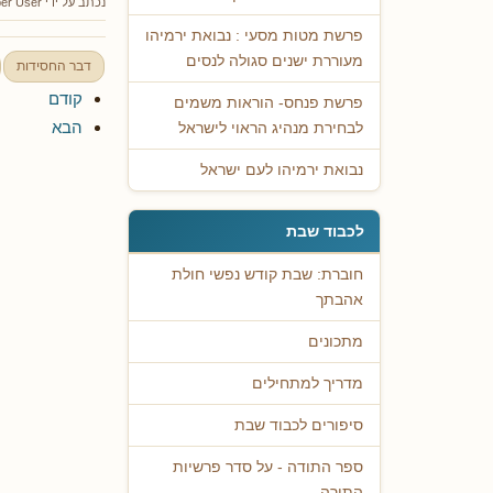
נכתב על ידי
er User
פרשת מטות מסעי : נבואת ירמיהו
מעוררת ישנים סגולה לנסים
דבר החסידות
קודם
פרשת פנחס- הוראות משמים
הבא
לבחירת מנהיג הראוי לישראל
נבואת ירמיהו לעם ישראל
לכבוד שבת
חוברת: שבת קודש נפשי חולת
אהבתך
מתכונים
מדריך למתחילים
סיפורים לכבוד שבת
ספר התודה - על סדר פרשיות
התורה