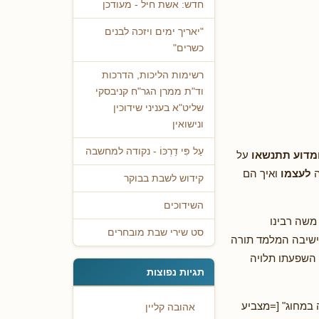
חדש: אשת חיל - מעודכן
"יאריך ימים ויזכה לבנים
כשרים"
רשימות הליכות, הדרכות
וד"ת ממרן הגר"ח קניבסקי
שליט"א בעניני שידוכין
ונישואין
עַל פִּי דַרְכּוֹ - נקודה למחשבה
מדוע תתנשאו
על
ה
לעצמו
ואיך הם
קידוש לשבת בבוקר
השידוכים
משה רבינו
סט שירי שבת מובחרים
ישיבה המלמד תורה
 השפעתו תלויה
תגיות נפוצות
 במחוג" [=מצביע
אהובה קליין