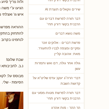
הרבנית בקשי דורון תחי'
ולזה צריך סיוע
הגיעו ע"י משה 
שירים ווקאלים תוצרת AI
איש גו' ואצלתי
דבר תורה לפרשת דברים עם
הרבנית בקשי דורון תחי'
ההוראה מפרשה זו
להתחזק בהתקשרו
משה נושא דברים
לנחמינו בקרוב 
פרשת דברים - אלוקים זוכר
ומקיים ומצפה לבניו להתעורר.
מאת: אהובה קליין
שבת שלום!
גולה אחר גולה, דם ואש ותמרות
נ.ב. לחביבותא ד
עשן
מבוסס על: לקוט
דברי הרה"ג יעקב עדס שליט"א על
הסיומת - שלי.
קדושת השבת
דבר תורה לפרשת מטות-מסעי עם
הרבנית בקשי דורון תחי'
הר ההר - מות אהרון