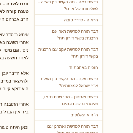
פרשת ראה - מה הקשר בין ראייה -
וורט לשבת – 
לשליחותו של אדם?
טענת קורח לא
הרב אברהם חיים
הראיה - לדרך טובה
דבר תורה לפרשת ראה עם
איתא ב"סדר עול
הרבנית בקשי דורון תחי'
אחרי תשעה באב 
דבר תורה לפרשת עקב עם הרבנית
ניסן, וגם מינוי
בקשי דורון תחי'
לאחר תשעה בא
הזכיה באהבת ה'
אלא הדבר יובן
פרשת עקב - מה הקשר בין מעלת
ולהישאר במדבר 
ארץ ישראל למצוותיה?
היא דוקא קיום 
פרשת ואתחנן - מהי שבת נחמו,
אחרי התובנה הז
ואימתי נחשב חכמים
בזה אין הבדל ב
ה' הוא האלוקים
דבר תורה לפרשת ואתחנן עם
וכאן היתה טעות