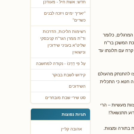
חדש: אשת חיל - מעודכן
"יאריך ימים ויזכה לבנים
כשרים"
רשימות הליכות, הדרכות
המרגלים, כלומר
וד"ת ממרן הגר"ח קניבסקי
כת המשכן בר"ח
שליט"א בעניני שידוכין
 קרח עם תלונתו עד
ונישואין
עַל פִּי דַרְכּוֹ - נקודה למחשבה
צו להתנתק מהעולם
קידוש לשבת בבוקר
ה חטא כי התכלית
השידוכים
סט שירי שבת מובחרים
ות מעשיות – הרי
דוע תתנשאו?!
תגיות נפוצות
 בתורה ומצוות.
אהובה קליין