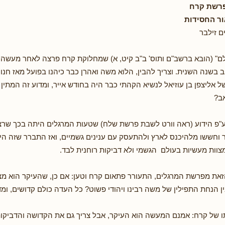
פרשת קרח
ור החסידות
 זילבר
ם" (הובא ברשב"ם ותוס' ב"ב קיט, א) שמחלוקת קרח פרצה לאחר מעשה 
בשנה השנית. וצריך להבין, הלוא משה ואהרן כבר כיהנו בפועל מאז חנו
ו של אליצפן בן עוזיאל לנשיא הקהתי כבר היה בחודש אייר, ומדוע זה המתין
ב?
 ע"פ הידוע (ראה וורט לשבת פרשת שלח) שטעות המרגלים היתה בכך שר
וחששו מלהיכנס לארץ ולהתעסק עם ענינים גשמיים, ואז התברר שזה הי
מצוות מעשיות בעולם הגשמי ולא דביקות רוחנית לבד.
את מפרשת המרגלים, התעורר פתאום קרח וטען: אם כן, שהעיקר הוא מצו
ין הנחת התפילין של משה רבינו ויהודי פשוט? כל העדה כולם קדושים, ומ
ו של קרח: אמנם המעשה הוא העיקר, אבל צריך גם את הקדושה והדביקות