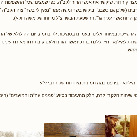
 מצדיק הדור, שיקשר את אנשי הדור לקב"ה. כפי שמצינו שכל ההשפעות הר
רבינו (שלכן גם כשבנ"י ביקשו בשר ומשה אמר "מאין לי בשר" צוה הקב"ה 
 מן הרוח אשר עליך גו'", דהשפעת הבשר צ"ל מרוחו של משה דוקא).
 שייכת במיוחד אלינו, בעמדנו בסמיכות לג' בתמוז, יום ההילולא של הרבי
ת לאילנא דחיי, ללכת בדרכיו אשר הורנו ולעסוק בתורתו מאירת עינינו, 
ממש.
מילתא - צירפנו כמה תמונות מיוחדות של הרבי זי"ע.
י שיחות חלק ד' קרח, חלק מהעיבוד בסיוע "פנינים עה"ת והמועדים" (הי