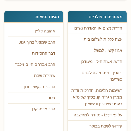
מאמרים פופולריים
תגיות נפוצות
הדרת נשים או האדרת נשים
אהובה קליין
עצה כללית לשלום בית
הרב שמואל ברוך גנוט
אגוז קשיו, למשל
דבר החסידות
חדש: אשת חיל - מעודכן
הרב אברהם חיים זילבר
"יאריך ימים ויזכה לבנים
שמירת שבת
כשרים"
הרבנית בקשי דורון
רשימות הליכות, הדרכות וד"ת
ממרן הגר"ח קניבסקי שליט"א
פסח
בעניני שידוכין ונישואין
הרב אריה קרן
עַל פִּי דַרְכּוֹ - נקודה למחשבה
קידוש לשבת בבוקר