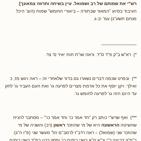
רש"י את שמותם של רב ושמואל. עיין בשיחה ותרווה צמאונך]
.
העיבוד בסיוע "המאור שבתורה – ביאורי החומש" שמות (הוצ' היכל
מנחם תשע"ג) עמ' יב-ג.
______________
*) רא"ש ב"ק פ"ד ס"ד. וראה שו"ת חות יאיר ס' צד.
**) ובפרט שכמה דברים נשארו גם בדור שלאחרי זה – ראה ויגש מז, כ
ואילך: ויקן יוסף את כל אדמת מצרים לפרעה גו' ואת העם העביר גו' לחק
עד היום הזה גו' לפרעה לחומש גו'.
***) ואף שרש"י כותב רק "חד אמר כו' וחד אמר כו'" – מסתבר להניח
שהשיטה
הראשונה
היא של מי שהוזכר
ראשון
(רב) והשניה של מי
שהוזכר שני (שמואל) – ראה רדב"ז לרמב"ם הל' מעשר שני (פ"ו ה"ג):
ב"פ"ק דביצה ר"י ור"א ח"א בשני כיסים כו' ופסק רבנו כמ"ד בשני כיסים