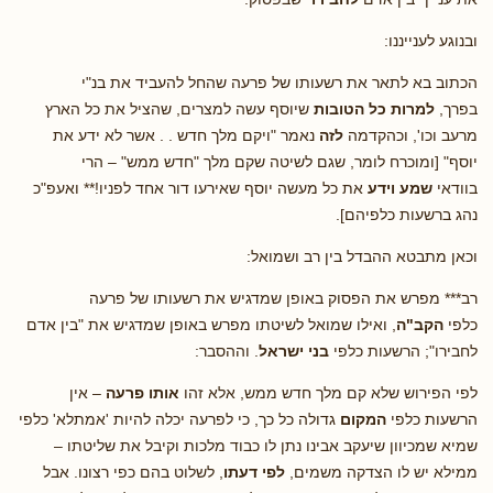
ובנוגע לענייננו:
הכתוב בא לתאר את רשעותו של פרעה שהחל להעביד את בנ"י
בפרך,
למרות כל הטובות
שיוסף עשה למצרים, שהציל את כל הארץ
מרעב וכו', וכהקדמה
לזה
נאמר "ויקם מלך חדש . . אשר לא ידע את
יוסף" [ומוכרח לומר, שגם לשיטה שקם מלך "חדש ממש" – הרי
בוודאי
שמע וידע
את כל מעשה יוסף שאירעו דור אחד לפניו!** ואעפ"כ
נהג ברשעות כלפיהם].
וכאן מתבטא ההבדל בין רב ושמואל:
רב*** מפרש את הפסוק באופן שמדגיש את רשעותו של פרעה
כלפי
הקב"ה
, ואילו שמואל לשיטתו מפרש באופן שמדגיש את "בין אדם
לחבירו"; הרשעות כלפי
בני ישראל
. וההסבר:
לפי הפירוש שלא קם מלך חדש ממש, אלא זהו
אותו פרעה
– אין
הרשעות כלפי
המקום
גדולה כל כך, כי לפרעה יכלה להיות 'אמתלא' כלפי
שמיא שמכיוון שיעקב אבינו נתן לו כבוד מלכות וקיבל את שליטתו –
ממילא יש לו הצדקה משמים,
לפי דעתו
, לשלוט בהם כפי רצונו. אבל