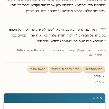
מחלוקת חדא דסתמא דמילתא כיון שהתלמוד הקדימו דברי ר"י הם".
וראה שם עולם (להר"ר מרגליות) בפתיחה פ"ח. ויש לתרץ.
****) וראה מדרש שהובא בבחיי כאן "אשר לא ידע את יוסף, כל הכופר
בטובתו של חבירו כו'" (וראה תורה שלמה כאן אות פח), ומסיים בבחיי
"והמדרש הזה נוטה למי שאומר נתחדשו גזירותיו".
נכתב על ידי
Super User
קטגוריה:
פרשת שמות
פורסם ב29 אוקטובר 2020
כניסות: 1769
דבר החסידות
הרב אברהם חיים זילבר
פרשת שמות
קודם
הבא
חיפוש