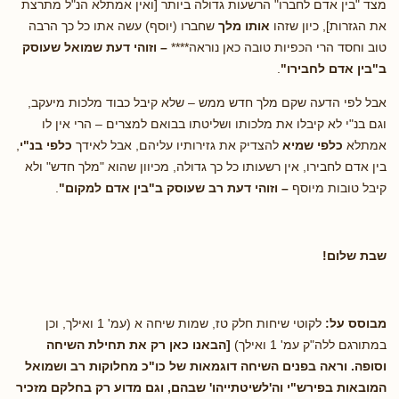
מצד "בין אדם לחברו" הרשעות גדולה ביותר [ואין אמתלא הנ"ל מתרצת
את הגזרות], כיון שזהו
אותו מלך
שחברו (יוסף) עשה אתו כל כך הרבה
טוב וחסד הרי הכפיות טובה כאן נוראה****
– וזוהי דעת שמואל שעוסק
ב"בין אדם לחבירו"
.
אבל לפי הדעה שקם מלך חדש ממש – שלא קיבל כבוד מלכות מיעקב,
וגם בנ"י לא קיבלו את מלכותו ושליטתו בבואם למצרים – הרי אין לו
אמתלא
כלפי שמיא
להצדיק את גזירותיו עליהם, אבל לאידך
כלפי בנ"י
,
בין אדם לחבירו, אין רשעותו כל כך גדולה, מכיוון שהוא "מלך חדש" ולא
קיבל טובות מיוסף
– וזוהי דעת רב שעוסק ב"בין אדם למקום"
.
שבת שלום!
מבוסס על:
לקוטי שיחות חלק טז, שמות שיחה א (עמ' 1 ואילך, וכן
במתורגם ללה"ק עמ' 1 ואילך)
[הבאנו כאן רק את תחילת השיחה
וסופה. וראה בפנים השיחה דוגמאות של כו"כ מחלוקות רב ושמואל
המובאות בפירש"י וה'לשיטתייהו' שבהם, וגם מדוע רק בחלקם מזכיר