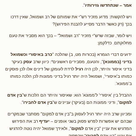
אמר – שנתחדשו גזירותיו
".
ויש להקשות: מדוע מזכיר רש"י את שמותם של רב ושמואל, שאין דרכו
בכך (רק כאשר הדבר מסייע להבנת הפירוש)?
ויש לומר, שבזה שרש"י מזכיר "רב ושמואל" – בכך הוא מסביר את טעם
מחלוקתם. כדלקמן:
ידועים דברי הגמרא (בכורות מט, ב) שהלכה "
כרב באיסורי וכשמואל
בדיני (בממונא)
", והטעם, מסבירים ראשונים*: כיוון שרב
עסק
בעיקר
בדיני איסור והיתר, לכן היה
רגיל
לרדת לעומקן של דינים אלו לכן פוסקים
כמותו ב'איסורי', ושמואל היה יותר רגיל בדיני ממונות לכן הלכה כמותו
ב'ממונא'.
ההבדל בין 'איסורי' ל'ממונא' הוא: שאיסור והיתר הם הלכות ש"
בין אדם
למקום
", ודיני ממונות הם (בעיקר) עניינים ש"
בין אדם לחבירו
".
ומכיוון שרב היה יותר רגיל לעסוק ב"בין אדם למקום" מסתבר שבמקרים
שבהם יש אפשרות לפרש פסוק בשני אופנים –
יעדיף
רב את הפירוש
המדגיש את עניין "בין אדם
למקום
", ולאידך שמואל יהיה נוטה להדגיש
את עניין "בין אדם
לחבירו
" שבפסוק.