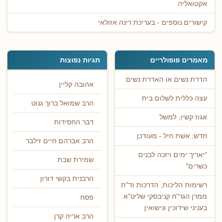
אקטואליה
קישורים נוספים - בעריכת רינה אזולאי
מאמרים פופולריים
תגיות נפוצות
הדרת נשים או האדרת נשים
אהובה קליין
עצה כללית לשלום בית
הרב שמואל ברוך גנוט
אגוז קשיו, למשל
דבר החסידות
חדש: אשת חיל - מעודכן
הרב אברהם חיים זילבר
"יאריך ימים ויזכה לבנים
שמירת שבת
כשרים"
הרבנית בקשי דורון
רשימות הליכות, הדרכות וד"ת
ממרן הגר"ח קניבסקי שליט"א
פסח
בעניני שידוכין ונישואין
הרב אריה קרן