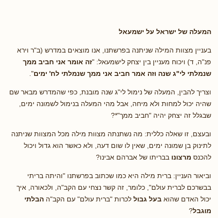
המעלה של ישראל על ישמעאל
בעניין מצוות המילה שניתנה בפרשתנו, אנו מוצאים במדרש (ב"ר וירא
פנ"ה, ד) ויכוח מעניין בין יצחק לישמעאל: "
זה אומר אני חביב ממך
שנמלתי לי"ג שנה וזה אמר חביב אני ממך שנמלתי לח' ימים
".
וצריך להבין, המעלה של נימול לי"ג שנה מובנת, כפי שהמדרש מבאר שם
שהיה יכול למחות ולא מיחה, אבל מהי המעלה בנימול לשמונה ימים,
שבגלל זה יצחק יהיה "חביב ממך"*?
ובעצם, זו שאלה כללית: מה נשתנתה מצוות מילה מכל המצוות שניתנה
לתינוק בן שמונה ימים, שאין לו שום דעה, ולא כאשר הוא גדול ויכול
להכנס
מרצונו
בבריתו של אברהם אבינו?
וביאור העניין: ברית מילה היא כמו שכתוב בפרשתנו "והיתה בריתי
בבשרכם לברית עולם", כלומר, זה קשר נצחי עם הקב"ה, ולכאורה, איך
יכול האדם שהוא
בעל גבול
לכרות "ברית עולם" עם הקב"ה
הבלתי
מוגבל
?