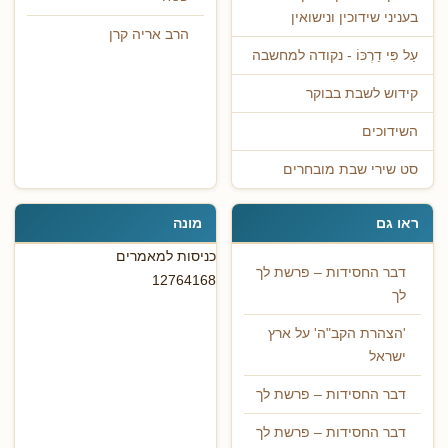
בעניני שידוכין ונישואין
הרב אריה קרן
עַל פִּי דַרְכּוֹ - נקודה למחשבה
קידוש לשבת בבוקר
השידוכים
סט שירי שבת מובחרים
ראו גם
מונה
כניסות למאמרים
דבר החסידות – פרשת לך
12764168
לך
'הצהרת הקב"ה' על ארץ
ישראל
דבר החסידות – פרשת לך
דבר החסידות – פרשת לך