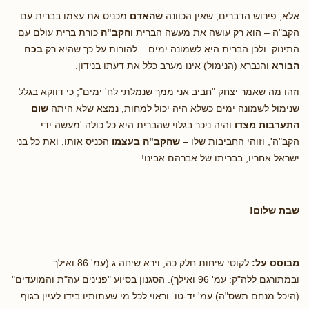
אלא, פירוש הדברים, שאין הכוונה
שהאדם
מכניס את עצמו בברית עם
הקב"ה – הוא רק עושה את מעשה הברית
והקב"ה
כורת ברית עולם עם
התינוק. ולכן הברית היא לשמונה ימים – להורות על כך שהיא רק
בכח
הבורא
והנברא (הנימול) אינו מערב כלל את דעתו בנידון.
וזהו מה שאמר יצחק "חביב אני ממך שנמלתי לח' ימים"; כי דווקא בגלל
שנימול לשמונה ימים כשלא היה יכול למחות, נמצא שלא היתה
שום
התערבות מצדו
והיה ניכר בגלוי שהברית היא כל כולה 'מעשה ידי
הקב"ה', וזוהי החביבות שלו –
שהקב"ה בעצמו
הכניס אותו, ואת כל בני
ישראל אחריו, בבריתו של אברהם אבינו!
שבת שלום!
מבוסס על:
לקוטי שיחות חלק כה, וירא שיחה ג (עמ' 86 ואילך.
ובמתורגם ללה"ק: עמ' 96 ואילך). הסגנון בסיוע "פנינים עה"ת והמועדים"
(היכל מנחם תשס"ה) עמ' יד-טו. וראוי לכל מי שעתותיו בידו לעיין בגוף