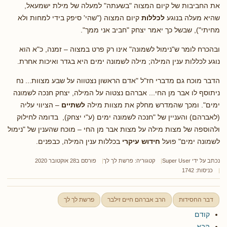
את החביבות של קיום המצוה "בשעתה" למעלה של מילת ישמעאל,
שהיא מעלה בנוגע
לכללות
קיום המצוה ("שהי' סיפק בידי למחות ולא
מחיתי"), שבשל כך יאמר יצחק "חביב אני ממך".
ובהכרח לומר ש"נימול לשמונה" אינו רק פרט במצוה – זמנה, כ"א הוא
נוגע לכללות ענין המילה; מילה לשמונה ימים היא בגדר ואיכות אחרת.
הדבר מוכח גם מדברי חז"ל "אדם הראשון נצטווה על שבע מצוות... נח
ניתוסף לו אבר מן החי... אברהם נצטוה על המילה, יצחק חנכה לשמונה
ימים". ומכך שהמדרש מחלק את מצוות מילה
לשתיים
– הציווי עליה
(לאברהם) והעניין של "חנכה לשמונה ימים (ע"י יצחק), בדומה לחילוק
ולהוספה של מצות מילה על מצות אבר מן החי – מוכח שהענין של "נימול
לשמונה ימים" פועל
חידוש עיקרי
בכללות ענין המילה, כבפנים.
נכתב על ידי
Super User
קטגוריה:
פרשת לך לך
פורסם ב28 אוקטובר 2020
כניסות: 1742
דבר החסידות
הרב אברהם חיים זילבר
פרשת לך לך
קודם
הבא