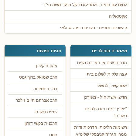
לנצח עם הנצח - אתר לזכרו של הנער משה הי"ד
אקטואליה
קישורים נוספים - בעריכת רינה אזולאי
מאמרים פופולריים
תגיות נפוצות
הדרת נשים או האדרת נשים
אהובה קליין
עצה כללית לשלום בית
הרב שמואל ברוך גנוט
אגוז קשיו, למשל
דבר החסידות
חדש: אשת חיל - מעודכן
הרב אברהם חיים זילבר
"יאריך ימים ויזכה לבנים
שמירת שבת
כשרים"
הרבנית בקשי דורון
רשימות הליכות, הדרכות וד"ת
ממרן הגר"ח קניבסקי שליט"א
פסח