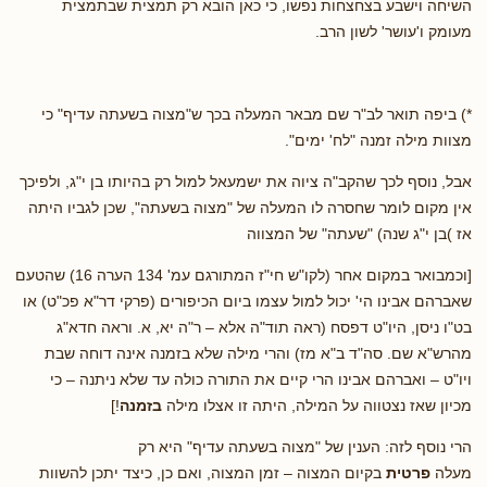
השיחה וישבע בצחצחות נפשו, כי כאן הובא רק תמצית שבתמצית
מעומק ו'עושר' לשון הרב.
*) ביפה תואר לב"ר שם מבאר המעלה בכך ש"מצוה בשעתה עדיף" כי
מצוות מילה זמנה "לח' ימים".
אבל, נוסף לכך שהקב"ה ציוה את ישמעאל למול רק בהיותו בן י"ג, ולפיכך
אין מקום לומר שחסרה לו המעלה של "מצוה בשעתה", שכן לגביו היתה
אז )בן י"ג שנה) "שעתה" של המצווה
[וכמבואר במקום אחר (לקו"ש חי"ז המתורגם עמ' 134 הערה 16) שהטעם
שאברהם אבינו הי' יכול למול עצמו ביום הכיפורים (פרקי דר"א פכ"ט) או
בט"ו ניסן, היו"ט דפסח (ראה תוד"ה אלא – ר"ה יא, א. וראה חדא"ג
מהרש"א שם. סה"ד ב"א מז) והרי מילה שלא בזמנה אינה דוחה שבת
ויו"ט – ואברהם אבינו הרי קיים את התורה כולה עד שלא ניתנה – כי
מכיון שאז נצטווה על המילה, היתה זו אצלו מילה
בזמנה
!]
הרי נוסף לזה: הענין של "מצוה בשעתה עדיף" היא רק
מעלה
פרטית
בקיום המצוה – זמן המצוה, ואם כן, כיצד יתכן להשוות