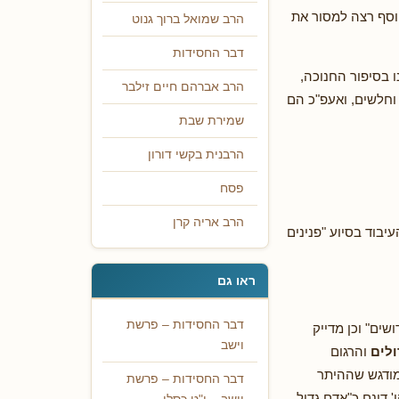
סף רצה למסור את
הרב שמואל ברוך גנוט
דבר החסידות
 בסיפור החנוכה,
הרב אברהם חיים זילבר
וחלשים, ואעפ"כ הם
שמירת שבת
הרבנית בקשי דורון
פסח
הרב אריה קרן
לה"ק במקור). העיבוד בסיוע "פנינים
ראו גם
דבר החסידות – פרשת
שים" וכן מדייק
וישב
ולים
והרגום
מודגש שההיתר
דבר החסידות – פרשת
י' דינם כ"אדם גדול