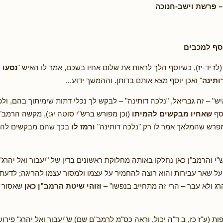
– פרשת וישב-חנוכה
סף למכבים
ז יד-יז), כשיוסף הלך לראות את שלום אחיו בשכם, אמר לו האיש "
נסעו 
ותינה
" ואכן יוסף מצא אותם בדותן. וההמשך ידוע...
" – זה גבריאל, "נלכה דותינה" – לבקש לך נכלי דתות שימיתוך בהם, ולפ
סף
שאחיו מבקשים להמיתו
(וכן מפורש ברש"י סוטה יג:), מקשה הרמב"ן:
מפרש שהמלאך אמר לו רק "נלכה דותינה"
ורמז לו
בכך שהם מבקשים להורג
י והרמב"ן כאן נחלקו באותה מחלוקת ראשונים בדין של "יעבור ואל יהרג",
 על שאר עבירות והוא רוצה להחמיר על עצמו ולמסור עצמו להריגה; לדעת 
רג ולא עבר – הרי זה מתחייב בנפשו" –
וזוהי שיטת הרמב"ן כאן
שאסור ה
 (ע"ז כז, ב ד"ה יכול, וראה כס"מ לרמב"ם שם) ש"יעבור ואל יהרג" פירו