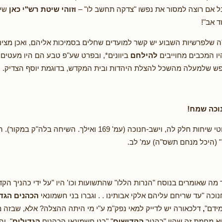
 אם רוצה למסור את נפשו "צדקה תחשב לו" –
וזוהי שיטת רש"י כאן
שיו
ד אב"!
 שלפרשיות השבוע יש קשר למועדים שחלים בסמיכות אליהם, ואכן מצינו
יו המכבים מחוייבים
להילחם
ביוונים*, ובפרט שע"פ טבע הם היו מעטים 
פש שלמעלה מהשכל להצלת היהדות ובית המקדש, בדוגמת יוסף הצדיק.
וכה שמח!
לקוטי שיחות חלק לה, וישב-חנוכה (עמ' 169 ואילך. השיחה ב
 (היכל מנחם תשס"ה) עמ' לב.
 מה שאומרים בנוסח "הנרות הללו" שהתשועות וכו' היו "על ידי כהניך הקדו
כה "עד שריחם עליהם אלקי אבותינו . . וגברו בני חשמונאי
הכהנים הגד
מידם"
,
דלכאורה יש לדייק למאי נפק"מ ע"י מי היתה ההצלה? אלא, שבזה 
הוא מחמת זה שהיו "כהניך
הקדושים
" "בני חשמונאי הכהנים
הגדולים
", וה