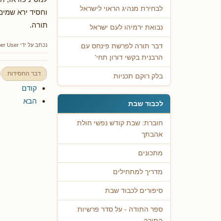
לבחירת מנהיג הראוי לישראל
וחסיד ירא שמים"
תורה.
נבואת ירמיהו לעם ישראל
נכתב על ידי
er User
דבר תורה לפרשת פינחס עם
הרבנית בקשי דורון תחי'
דבר החסידות
בלק רוקם תכניות
קודם
הבא
לכבוד שבת
חוברת: שבת קודש נפשי חולת
אהבתך
מתכונים
מדריך למתחילים
סיפורים לכבוד שבת
ספר התודה - על סדר פרשיות
התורה