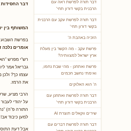
דבר תורה לפרשת ראה עם
דבר החסידות 
הרבנית בקשי דורון תחי'
דבר תורה לפרשת עקב עם הרבנית
בקשי דורון תחי'
המשותף בין יו
הזכיה באהבת ה'
בפרשת השבוע (ל
אומרים נלכה ד
פרשת עקב - מה הקשר בין מעלת
ארץ ישראל למצוותיה?
רש"י מפרש "האיש
גבריאל אמר ליו
פרשת ואתחנן - מהי שבת נחמו,
ואימתי נחשב חכמים
עצמו כך? ולכן 
את הרמז.
ה' הוא האלוקים
הרבי מציע, שרש"
דבר תורה לפרשת ואתחנן עם
על יהודי לעבור
הרבנית בקשי דורון תחי'
התורה פ"ה) "נה
שירים ווקאלים תוצרת AI
למען כיבוד אב!
דבר תורה לפרשת דברים עם
אבל דעת התוספות