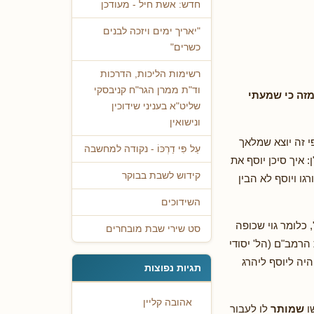
חדש: אשת חיל - מעודכן
"יאריך ימים ויזכה לבנים
כשרים"
רשימות הליכות, הדרכות
וד"ת ממרן הגר"ח קניבסקי
מזה כי שמעתי
שליט"א בעניני שידוכין
ונישואין
י זה יוצא שמלאך
עַל פִּי דַרְכּוֹ - נקודה למחשבה
 איך סיכן יוסף את
קידוש לשבת בבוקר
ו ויוסף לא הבין
השידוכים
 כלומר גוי שכופה
סט שירי שבת מובחרים
הרמב"ם (הל' יסודי
יה ליוסף ליהרג
תגיות נפוצות
אהובה קליין
שו
שמותר
לו לעבור