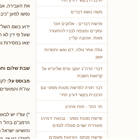
הרבנית בקשי דורון תחי'
את העבירה, אבל
משה נושא דברים
נפשו למען "כיבו
פרשת דברים - אלוקים זוכר
ידוע בשם השל"ה
ומקיים ומצפה לבניו להתעורר.
שעל פי דין לא ה
מאת: אהובה קליין
יצאו במסירות נ
גולה אחר גולה, דם ואש ותמרות
עשן
שבת שלום וחנ
דברי הרה"ג יעקב עדס שליט"א על
קדושת השבת
מבוסס על:
דבר תורה לפרשת מטות-מסעי עם
עה"ת והמועדים"
הרבנית בקשי דורון תחי'
הר ההר - מות אהרון
*) עפ"ז יש לבאר
פרשת מטות מסעי : נבואת ירמיהו
הרמב"ם בהל' חנו
מעוררת ישנים סגולה לנסים
והושיעו ישראל 
פרשת פנחס- הוראות משמים
למס"נ כזו אז, 