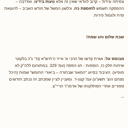
צמיחה וגידול – קרוב לוודאי שאין זה אלא
טעות בידינו
, ואדרבה –
ההפסקה תשמש
לתוספת כח
, וכלשון המשל של חודש האביב – להוצאת
פרח ולגמול פירות.
שבת שלום וחג שמח!
מבוסס על:
אגרת קדשו של הרבי א' אייר ה'תיש"א (נד' ג"כ בלקוטי
שיחות חלק כז, הוספות - חג הפסח (עמ' 329. במתורגם ללה"ק לא
מופיע). העיבוד בסיוע "המאור שבתורה – ביאורי החומש" שמות (היכל
מנחם הוצ' תשע"ג) עמ' קצג-ד.
ומעניין לציין שמכתב זה נכתב חודשים
ספורים אחרי הסתלקותו של אדמו"ר הריי"צ.
--