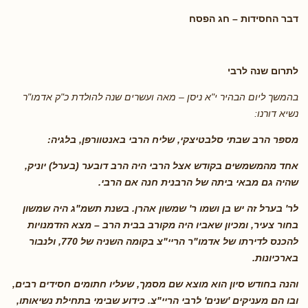
דבר החסידות – חג הפסח
לתרום שנה לרבי
בהמשך ליום הבהיר י"א ניסן – מאה ועשרים שנה להולדת כ"ק אדמו"ר
נשיא דורנו:
מספר הרב שבתי סלבטיצקי, שליח הרבי באנטוורפן, בלגיה:
אחד מהמשמשים בקודש אצל הרבי היה הרב דובער (בערל) יוניק,
שהיה גם מבאי ביתה של הרבנית חנה אם הרבי.
לר' בערל זה יש בן ושמו ר' שמשון אהרן. בשנת תשמ"ג היה שמשון
בחור צעיר, ומכיון שאביו היה מקורב בבית הרב – מצא הזדמנויות
להכנס לדירתו של אדמו"ר הריי"צ בקומה השניה של 770, ולנבור
בארכיונות.
והנה בחודש סיון הוא מוצא שם מסמך, שעליו חתומים חסידים רבים,
ובו הם מעניקים 'שנים' לרבי הריי"צ. כידוע שבימי בתחילת נשיאותו,