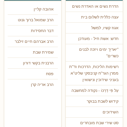
הדרת נשים או האדרת נשים
אהובה קליין
עצה כללית לשלום בית
הרב שמואל ברוך גנוט
אגוז קשיו, למשל
דבר החסידות
חדש: אשת חיל - מעודכן
הרב אברהם חיים זילבר
"יאריך ימים ויזכה לבנים
שמירת שבת
כשרים"
הרבנית בקשי דורון
רשימות הליכות, הדרכות וד"ת
ממרן הגר"ח קניבסקי שליט"א
פסח
בעניני שידוכין ונישואין
הרב אריה קרן
עַל פִּי דַרְכּוֹ - נקודה למחשבה
קידוש לשבת בבוקר
השידוכים
סט שירי שבת מובחרים