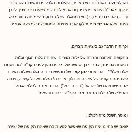
ואז לפתע פתאום בחודש האביב, האילנות מלבלבים והשדות עטופים
ירק (כמארז"ל היוצא בימי ניסן ורואה אילנות שמוציאים פרח צריך לברך
וכו' – ראה ברכות מג, ב), ואז מתגלה שכל הפסקת הצמיחה בחורף לא
היתה אלא
אגירת כוחות
לקראת הצמיחה המחודשת שמגיעה אחריה.
וכך היה הדבר גם ביציאת מצרים:
בתקופה הארוכה והמרה של גלות מצרים, שהיתה גלות הגוף וגלות
הנשמה גם יחד, עד כדי כך שהשר של מצרים טען לפני הקב"ה "מה נשתנו
אלו מאלו?" – הרי אחרי
זמן קצר
של חמישים יום התגלה שגלות מצרים
לא היתה תקופה של עצירה וחידלון, אדרבה! הגלות על כל קשייה, זיככה
את נפשותיהם של ישראל ("כור הברזל") והכינה אותם לגילוי הגדול
והנפלא של קבלת התורה מפי הקב"ה בכבודו ובעצמו!
ומוסר השכל מזה לכולנו:
שאם יש בחיינו איזו תקופה שאפשר לטעות בה שאינה תקופה של יצירה