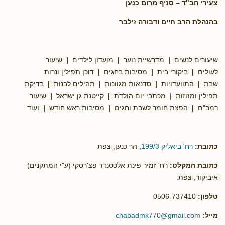
צעירי חב"ד – סניף מרום כנען
בהנהלת הרב חיים ודבורה זילבר
שיעורים לנשים
|
מדרשיית נוער
|
מועדון לילדים
|
שיעור
לעולים
|
ביקורי בית
|
מסיבות בחגים
|
דוכן תפילין ונרות
שבת
|
התוועדויות
|
סדנאות מגוונות
|
תהילים לבנות
|
בדיקת
תפילין ומזוזות | מכתבי יום הולדת
|
קייטנת גן ישראל
|
שיעור
רמב"ם
|
הפצת חומר לשבת וחגים
|
מסיבות ראש חודש
|
ועוד
כתובת:
רח
'
ביאליק 199/3
, הר כנען, צפת
כתובת המקלט:
רח' זמיר פינת אלכסנדר פצ'רסקי (ע"י המתקנים)
איביקור, צפת.
טלפון:
0506-737410
מייל:
chabadmk770@gmail.com