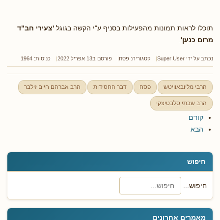
תוכלו לראות תמונות מהפעילות בסניף ע"י הקשה בגוגל
'צעירי חב"ד
מרום כנען'
.
נכתב על ידי
Super User
קטגוריה:
פסח
פורסם ב13 אפריל 2022
כניסות: 1964
הרבי מליובאוויטש
פסח
דבר החסידות
הרב אברהם חיים זילבר
הרב שבתי סלבטיצקי
קודם
הבא
חיפוש
חיפוש...
מאמרים אחרונים