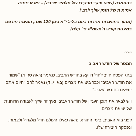
בהתמדה (שזהו עיקר תפקידו של תלמיד ישיבה) – ואז זו מתנה
אמיתית של הזמן שלך לרבי!
(מתוך התוועדות אחדות בזום בליל י"א ניסן 120 שנה, המענה מודפס
במענות קודש ה'תשמ"ג סי' קלח)
~~~
המסר של חודש האביב
בחג הפסח חייב לחול דווקא בחודש האביב, כנאמר (ראה טז, א) "שמור
את חודש האביב" וכבר ביציאת מצרים (בא יג, ד) נאמר להם "היום אתם
יוצאים בחודש האביב".
ויש לבאר את תוכן העניין של חודש האביב, ואיך זה שייך לעבודה הרוחנית
של יציאת מצרים:
לפני בוא האביב, בימי החורף, נראה כאילו העולם חדל מלגדול ולצמוח,
ונפסקה היצירה שלו.