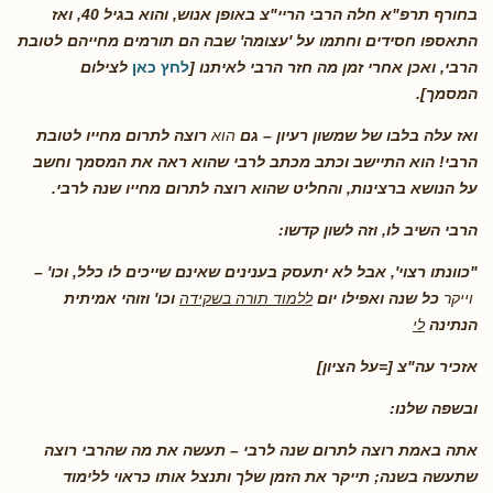
בחורף תרפ"א חלה הרבי הריי"צ באופן אנוש, והוא בגיל 40, ואז
התאספו חסידים וחתמו על 'עצומה' שבה הם תורמים מחייהם לטובת
הרבי, ואכן אחרי זמן מה חזר הרבי לאיתנו [
לחץ כאן
לצילום
המסמך].
ואז עלה בלבו של שמשון רעיון – גם
הוא
רוצה לתרום מחייו לטובת
הרבי! הוא התיישב וכתב מכתב לרבי שהוא ראה את המסמך וחשב
על הנושא ברצינות, והחליט שהוא רוצה לתרום מחייו שנה לרבי.
הרבי השיב לו, וזה לשון קדשו:
"
כוונתו רצוי', אבל לא יתעסק בענינים שאינם שייכים לו כלל, וכו' –
וייקר
כל שנה ואפילו יום
ללמוד תורה בשקידה
וכו' וזוהי אמיתית
הנתינה
לי
אזכיר עה"צ
[=על הציון]
ובשפה שלנו:
אתה באמת רוצה לתרום שנה לרבי – תעשה את מה שהרבי רוצה
שתעשה בשנה; תייקר את הזמן שלך ותנצל אותו כראוי
ללימוד