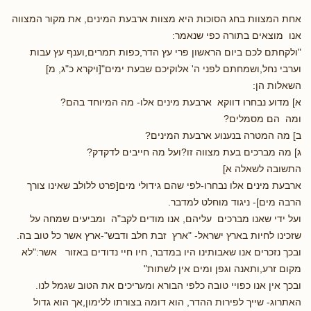
אחת המצוות בחג הסוכות היא מצוות ארבעת המינים, את מקור המצווה
אנו מוצאים בתורה כפי שנאמר:
"ולקחתם לכם ביום הראשון פרי עץ הדר,כפות תמרים,וענף עץ עבות
וערבי נחל,ושמחתם לפני ה' אלוקיכם שבעת ימים"[ויקרא כ"ג, מ]
השאלות הן:
א] מדוע נבחרו דווקא ארבעת מינים אלו- מה המיוחד בהם?
ומה הם מסמלים?
ב] מה המטרה בנענוע ארבעת המינים?
ג] מה מברכים בעת מצווה זו?ועל מה חייבים לדקדק?
התשובה לשאלה א]
ארבעת מינים אלו נבחרו-לפי שהם גידולי מים[פרט ללולב שאינו צורך
הרבה מים]- ניגוד מוחלט למדבר.
ועל ידי שאנו מברכים עליהם, אנו מודים לקב"ה ומביעים שמחה על
שזכינו לחיות בארץ ישראל- "ארץ זבת חלב ודבש"-ארץ אשר כל טוב בה.
ובכך נזכרים אנו שאבותינו היו במדבר, חיו חיי נדודים באזור אשר:"לא
מקום זרע,ותאנה וגפן ומים אין לשתות"
ובכך אין אנו כפויי טובה כלפי הבורא ומעריכים את הטוב שגמל לנו.
האתרוג- שייך לפירות ההדר, הוא דומה בצורתו ללימון,אך הוא גדול