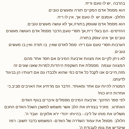
בהרבה ,יש לו טעם וריח.
הוא מסמל אדם המקיים תורה ומעשים טובים.
הלולב- אומנם יש לו טעם אך, אין לו ריח.
הוא מסמל אדם שעוסק בתורה,אך לא עושה מעשים טובים.
ההדסים- הם בעלי ריח,אך חסרי טעם,הדבר מסמל אדם העושה מעשים
טובים אך אינו עוסק בתורה.
הערבות-חסרי טעם וגם ריח- סמל לאדם שאין בו תורה ואין בו מעשים
טובים.
לא ניתן לקיים את מצוות ארבעת המינים אם חסר אחד מהם.
המצווה עצמה מסמלת את השקפת היהדות,למרות שאנו שונים זה
מזה,חייבים אנו לקבל כל אדם כפי שהוא ולכבדו גם אם דעותיו הן בניגוד
לדעתנו.
המטרה להיות עם אחד ומאוחד, הדבר גם מרתיע את האויבים סביב,כי
אחדות היא כוח!
לפי ספר החינוך: ארבעת המינים מסמלים איברים בגוף האדם:
האתרוג: מזכיר בצורתו את הלב אשר משמש למשכן השכל-האדם החכם
משליט את מוחו על ליבו.- בהיותו יהודי ירא אלוקים ועבד ה'.
הלולב: מסמל את עמוד השדרה של האדם- המשמש כדבר חשוב- רמז
שיקדיש את גופו לעבודת ה'.