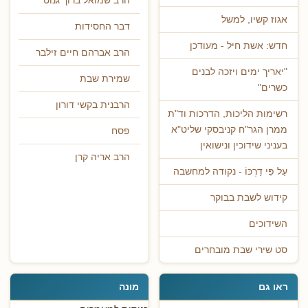
הרב שמואל ברוך גנוט
אגוז קשיו, למשל
דבר החסידות
חדש: אשת חיל - מעודכן
הרב אברהם חיים זילבר
"יאריך ימים ויזכה לבנים
שמירת שבת
כשרים"
הרבנית בקשי דורון
רשימות הליכות, הדרכות וד"ת
ממרן הגר"ח קניבסקי שליט"א
פסח
בעניני שידוכין ונישואין
הרב אריה קרן
עַל פִּי דַרְכּוֹ - נקודה למחשבה
קידוש לשבת בבוקר
השידוכים
סט שירי שבת מובחרים
ראו גם
מונה