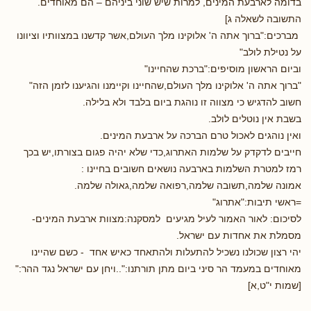
בדומה לארבעת המינים, למרות שיש שוני ביניהם – הם מאוחדים.
התשובה לשאלה ג]
מברכים:"ברוך אתה ה' אלוקינו מלך העולם,אשר קדשנו במצוותיו וציוונו
על נטילת לולב"
וביום הראשון מוסיפים:"ברכת שהחיינו"
"ברוך אתה ה' אלוקינו מלך העולם,שהחיינו וקיימנו והגיענו לזמן הזה"
חשוב להדגיש כי מצווה זו נוהגת ביום בלבד ולא בלילה.
בשבת אין נוטלים לולב.
ואין נוהגים לאכול טרם הברכה על ארבעת המינים.
חייבים לדקדק על שלמות האתרוג,כדי שלא יהיה פגום בצורתו,יש בכך
רמז למטרת השלמות בארבעה נושאים חשובים בחיינו :
אמונה שלמה,תשובה שלמה,רפואה שלמה,גאולה שלמה.
=ראשי תיבות:"אתרוג"
לסיכום: לאור האמור לעיל מגיעים למסקנה:מצוות ארבעת המינים-
מסמלת את אחדות עם ישראל.
יהי רצון שכולנו נשכיל להתעלות ולהתאחד כאיש אחד - כשם שהיינו
מאוחדים במעמד הר סיני ביום מתן תורתנו:"..ויחן עם ישראל נגד ההר:"
[שמות י"ט,א]