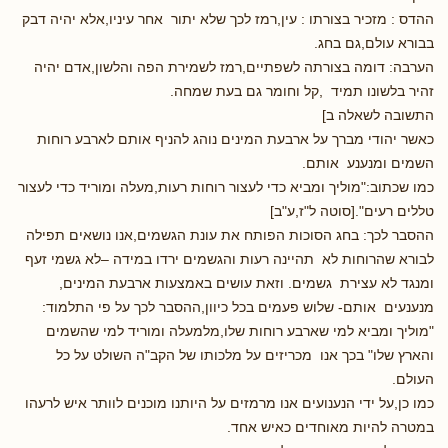
ההדס : מזכיר בצורתו : עין,רמז לכך שלא יתור אחר עיניו,אלא יהיה דבק
בבורא עולם,גם בחג.
הערבה: דומה בצורתה לשפתיים,רמז לשמירת הפה והלשון,אדם יהיה
זהיר בלשונו תמיד ,קל וחומר גם בעת שמחה.
התשובה לשאלה ב]
כאשר יהודי מברך על ארבעת המינים נוהג להניף אותם לארבע רוחות
השמים ומנענע אותם.
כמו שכתוב:"מוליך ומביא כדי לעצור רוחות רעות,מעלה ומוריד כדי לעצור
טללים רעים".[סוטה ל"ז,ע"ב]
ההסבר לכך: בחג הסוכות הפותח את עונת הגשמים,אנו נושאים תפילה
לבורא שהרוחות לא תהיינה רעות והגשמים ירדו במידה –לא גשמי זעף
ומנגד לא עצירת גשמים. וזאת עושים באמצעות ארבעת המינים,
מנענעים אותם- שלוש פעמים בכל כיוון,ההסבר לכך על פי התלמוד:
"מוליך ומביא למי שארבע רוחות שלו,מלמעלה ומוריד למי שהשמים
והארץ שלו" בכך אנו מכריזים על מלכותו של הקב"ה השולט על כל
העולם.
כמו כן,על ידי הנענועים אנו מרמזים על היותנו מוכנים לוותר איש לרעהו
במטרה להיות מאוחדים כאיש אחד.