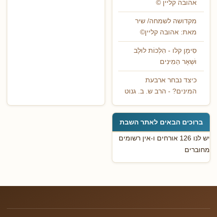
אהובה קליין ©
מקדושה לשמחה/ שיר
מאת: אהובה קליין©
סִימָן קלו - הִלְכוֹת לוּלָב
וֹּשְאָר הַמִינִים
כיצד נבחר ארבעת
המינים? - הרב ש. ב. גנוט
ברוכים הבאים לאתר השבת
יש לנו 126 אורחים ו-אין רשומים
מחוברים