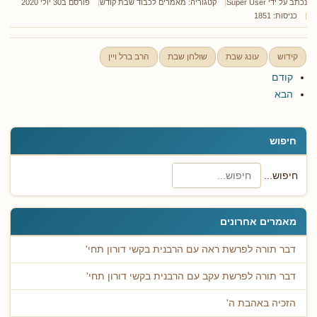
נכתב על ידי
Super User
קטגוריה:
מאמרים לכבוד שבת קודש
פורסם ב30 יולי 2020
כניסות: 1851
קידוש
עונג שבת
שולחן שבת
הרב ברל ויין
קודם
הבא
חיפוש
חיפוש...
מאמרים אחרונים
דבר תורה לפרשת ראה עם הרבנית בקשי דורון תחי'
דבר תורה לפרשת עקב עם הרבנית בקשי דורון תחי'
הזכיה באהבת ה'