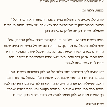
את חובותיהם כשמדובר בעריכת שולחן השבת.
מפות, חלות ומן
קודם כל, מכסים את השולחן במפת שבת. המפות האלה בדרך כלל
לבנות, למרות שהן יכולות להיות בכל צבע אחר. יש אפילו מפות מיוחדות
שהמלה "שבת" רקומה עליהן או שזורה בהן.
מפת השבת אינה עניין של יופי או פרקטיות בלבד. שולחן השבת, שעליו
שתי חלות, מסמל את נס הַמָּן, שהזין את עם ישראל במשך ארבעים שנות
נדודיהם במדבר לאחר יציאת מצרים. בעוד שבכל ימות השבוע ירדה רק
מנה אחת של מן לכל אדם, בימי ששי ירדה במדבר כמות כפולה: מנה
אחת ליום ששי ואחת לשבת.
זהו הטעם לכך שמניחים שתי חלות על השולחן בסעודות השבת. המן
במדבר היה יורד בין שתי שכבות טל, ששמרו עליו מהחול שמתחתיו ומן
האבק שמעליו. לכן אנחנו נוהגים להניח את החלות בין מפת השולחן לבין
מפית הבד המיוחדת שמעליהן. המפית רקומה ומעוטרת במלה "שבת".
כך הופכת מפת השולחן עצמה לסמל של היסטוריה וזיכרון יהודיים.
שבת המלכה