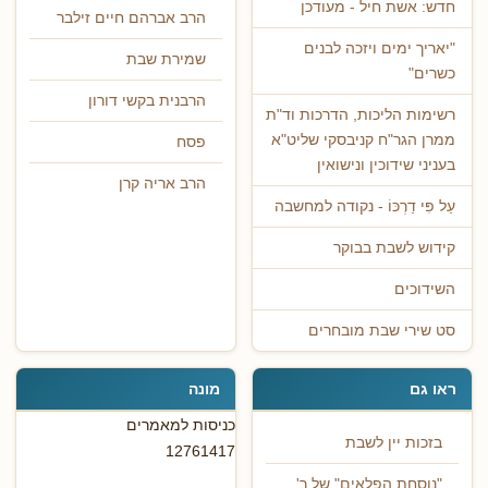
חדש: אשת חיל - מעודכן
הרב אברהם חיים זילבר
"יאריך ימים ויזכה לבנים
שמירת שבת
כשרים"
הרבנית בקשי דורון
רשימות הליכות, הדרכות וד"ת
ממרן הגר"ח קניבסקי שליט"א
פסח
בעניני שידוכין ונישואין
הרב אריה קרן
עַל פִּי דַרְכּוֹ - נקודה למחשבה
קידוש לשבת בבוקר
השידוכים
סט שירי שבת מובחרים
ראו גם
מונה
כניסות למאמרים
בזכות יין לשבת
12761417
"נוסחת הפלאים" של ר'