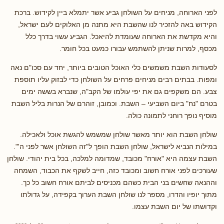
לפני הארוחה, מניחים על השולחן גביע אשר יתמלא ביין לקידוש. ברכת
הקידוש באה להזכיר לנו שהשבת היא מתנה מן האלוקים לעם ישראל,
והיא מקדשת את הארוחה שעומדת להיאכל. הגביע עשוי בדרך כלל
מכסף, למרות שניתן להשתמש עבורו כמעט בכל חומר.
לסעודות השבת משמשים כלי האוכל הטובים ביותר, יחד עם סכו"ם נאה
ומפות. בבתים רבים מניחים פרחים על השולחן כדי לבזוק עליו תוספת
צבע. הם משקפים גם את יפי עולמו של הקב"ה, שנברא בששה ימים
בטרם "נח" ביום השביעי – השבת. וכמובן, זוהרם של הנרות בליל השבת
מוסיף נופך רוחני לתמונה כולה.
שולחן השבת הוא יותר מאשר שולחן שמשמש להגשת אוכל ולאכילה.
במילות הנביא לישראל, שולחן השבת הופך ל"
זה השולחן אשר לפני ה'
".
השבת עצמה היא "אורח" מכובד, שמדומה למלכה, בכל בית יהודי. שולחן
שעורכים לפני אורח חשוב ומכובד כזה, חייב לשקף את הכבוד, השמחה
וההנאה שחשים בני הבית כשהם מכניסים לביתם אורח חשוב כל כך.
מתוך יופיו והדרו, מספר לנו שולחן השבת הערוך בקפידה, על גדולתו
וקדושתו של יום השבת עצמו.