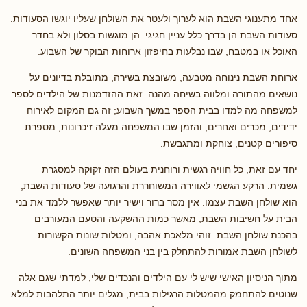
אחד מתענוגי השבת הוא לערוך ולעטר את השולחן שעליו יוגשו הסעודות.
סעודות השבת הן בדרך כלל עניין חגיגי. הן מוגשות בסלון ולא בחדר
האוכל או במטבח, שבו נבלעות בחיפזון ארוחות הבוקר של השבוע.
ארוחת השבת נינוחה מטבעה, משובצת בשירה, מתובלת בדיונים על
נושאים מהתורה ומלווה בשיחה מהנה. זאת ההזדמנות של הילדים לספר
למשפחה מה למדו בבית הספר במשך השבוע; זה גם המקום לאירוח
ידידים, מכרים ואחרים, והזמן שבו המשפחה מעלה זיכרונות, מספרת
סיפורים קטנים, צוחקת ומתגבשת.
יחד עם זאת, כל חוויה רגשית ורוחנית בעולם הזה זקוקה למסגרת
גשמית. הרקע הגשמי לאווירה המשוחררת והרגועה של סעודות השבת,
הוא שולחן השבת עצמו. אין מסר ברור וישיר יותר שאפשר ללמד את בני
הבית על חשיבות השבת, מאשר כמות ההשקעה והטעם המעורבים
בהכנת שולחן השבת. זוהי מלאכת אהבה, ומטלות שונות הקשורות
לשולחן השבת אמורות להתחלק בין בני המשפחה השונים.
מתוך הניסיון האישי שיש לי עם הילדים והנכדים שלי, למדתי שגם אלה
שנוטים להתחמק מהמטלות הרגילות בבית, מגלים יותר התלהבות למלא