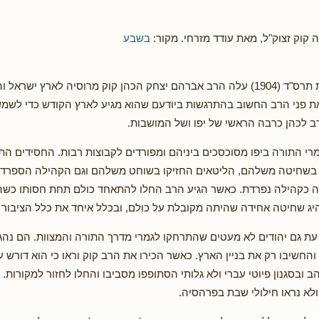
 קוק זצוק"ל, מאת עודד מזרחי. מקור:
בשבע
בכ"ח באייר שנת תרס"ד (1904) עלה הרב אברהם יצחק הכהן קוק מרוסיה לארץ ישרא
ת פני הרב החשוב בהתרגשות ביודעם שהוא מגיע לארץ הקודש כדי לשמש
 לכהן כרבה הראשי של יפו ושל המושבות.
מרי התורה ביפו מסוכסכים ביניהם ומפורדים לקבוצות רבות. החסידים ה
ו בשחיטה משלהם, הליטאים החזיקו בשוחט משלהם וגם הקהילה הספרדי
גה כקהילה נפרדת. כאשר הגיע הרב החלו להתאחד כולם תחת חסותו כשה
היג שחיטה אחידה שהיתה מקובלת על כולם, ובכלל איחד את כלל הציבור 
 עת גם יהודים לא מעטים שהתרחקו לגמרי מדרך התורה והמצוות. הם נהגו
והחשיבו רק את בניין הארץ. כאשר הכירו את הרב קוק וראו כי הוא דורש 
ב ובסגנון פיוטי עברי ולא גלותי הסתופפו מסביבו והחלו לחזור למקורות.
לא נראו חילולי שבת בפרהסיה.