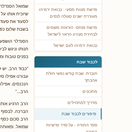
שמואל הסנדלר נ
פרשת מטות מסעי : נבואת ירמיהו
שיוכיח אותו על
מעוררת ישנים סגולה לנסים
לסעוד את סעודת
פרשת פנחס- הוראות משמים
בשבת שלום כפי
לבחירת מנהיג הראוי לישראל
הסנדלר הושפע 
נבואת ירמיהו לעם ישראל
חנותו וניגש לב
בפנים טובות ומ
לכבוד שבת
"כבוד הרב. יש ל
חוברת: שבת קודש נפשי חולת
עבורנו אפילו ס
אהבתך
הנכנסים. אפילו 
הרב..."
מתכונים
מדריך למתחילים
הרב הרגיע אותו
הברכה. לבסוף ב
סיפורים לכבוד שבת
הרב סכום כסף ו
ספר התודה - על סדר פרשיות
שמואל. ומאותה
התורה