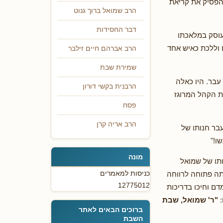
הפסיק את קריאת
הרב שמואל ברוך גנוט
דבר החסידות
עוסק במלאכתו
וללכת כאיש אחד
הרב אברהם חיים זילבר
שמירת שבת
בר. היו כאלה
הרבנית בקשי דורון
ת הקהל המרוגז
פסח
הרב אריה קרן
בר חנותו של
ו!"
מונה
תו של שמואל
כניסות למאמרים
תה פתוחה לרווחה
12775012
דם וחיכו בדריכות
:
"ר' שמואל, שבת
ברוכים הבאים לאתר
השבת