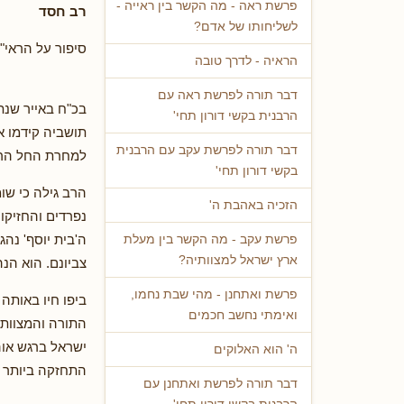
פרשת ראה - מה הקשר בין ראייה -
רב חסד
לשליחותו של אדם?
סיפור על הראי"ה
הראיה - לדרך טובה
דבר תורה לפרשת ראה עם
הרבנית בקשי דורון תחי'
תושביה קידמו א
דבר תורה לפרשת עקב עם הרבנית
למחרת החל הרב
בקשי דורון תחי'
הרב גילה כי שו
הזכיה באהבת ה'
נפרדים והחזיק
ה'בית יוסף' נה
פרשת עקב - מה הקשר בין מעלת
ארץ ישראל למצוותיה?
צביונם. הוא הנ
פרשת ואתחנן - מהי שבת נחמו,
ביפו חיו באותה
ואימתי נחשב חכמים
התורה והמצוות 
ישראל ברגש אוה
ה' הוא האלוקים
התחזקה ביותר ו
דבר תורה לפרשת ואתחנן עם