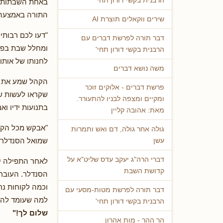
הרבנית בקשי דורון תחי'
באחת השבתות ע
התורה באמצעה ו
שירים ווקאלים תוצרת AI
"דעו לכם רבותי
דבר תורה לפרשת דברים עם
ומחלל שבת בפר
הרבנית בקשי דורון תחי'
לחנותו של אותו
משה נושא דברים
הקהל שמע את דב
פרשת דברים - אלוקים זוכר
שקראו לעשות ש
ומקיים ומצפה לבניו להתעורר.
בתנועות ידיו וא
מאת: אהובה קליין
"אבקש מכל הקהל
גולה אחר גולה, דם ואש ותמרות
שמואל הסנדלר, 
עשן
דברי הרה"ג יעקב עדס שליט"א על
לאחר התפילה יצ
קדושת השבת
הסנדלר. העובר
וכמה לקוחות נר
דבר תורה לפרשת מטות-מסעי עם
למה שעומד להתר
הרבנית בקשי דורון תחי'
שלום לך!"
הר ההר - מות אהרון