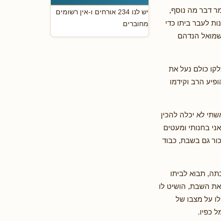
ר דבר מה נוסף,
יש לנו 234 אורחים ו-אין רשומים
ת לעבר ביתו כדי
מחוברים
שמואל הנדהם
קו כולם נעל את
פיע הרב וקידמו
שתי לא יכלה להכין
ני בחנותי ומעטים
כור גם בשבת, כבוד
תה, תבוא לביתו
את השבת, הושיט לו
ו על מצבו של
 כפיו.