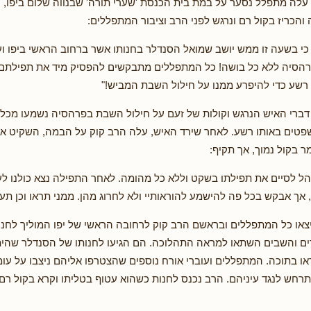
לה מתפלל נסער על במת בית הכנסת 'שערי תורה' שבנווה שלום ביפו, 
הכריז בקול רם ונרגש לפני הרב וציבור המתפללים:
 כי בשעה זו ממש יושב שמואל הסנדלר בחנותו אשר ברחוב הראשי ביפו ו
הסיה ללא כל בושה! כל המתפללים מתבקשים להפסיק מיד את תפילתם 
 רשע כדי להיפרע ממנו על חילול השבת המביש!"
רי האיש הנרגש וקולות של זעם על חילול השבת בפרהסיה נשמעו מכל ע
פטים באותו רשע. לאחר שירד האיש, עלה הרב קוק על הבמה, השקיט א
מר בקול נמוך, אך תקיף:
 לסיים את תפילתו בשקט וללא כל מהומה. לאחר התפילה נצא כולנו לע
אך אבקש בכל פה להישמע להוראותיי ולא לחרוג מהן. ממני תראו וכן תעש
או כל המתפללים ובראשם הרב קוק לרחובה הראשי של יפו המוליך לחנו
ים והשבים השתאו למראה התהלוכה. הם הגיעו לחנותו של הסנדלר שהי
או בתוכה. המתפללים ועוברי אורח נוספים שהצטרפו אליהם ניצבו על עומ
חש לנגד עיניהם. הרב נכנס לחנות כשהוא עטוף בטליתו וקרא בקול רם