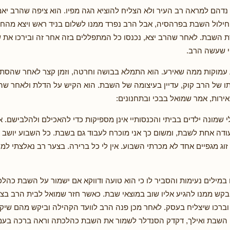
דהם למראה רב העיר ולא הצליח להוציא הגה מפיו. הוא ציפה שהרב יאמ
 חילול השבת בפרהסיה, אבל הרב נפרד ממנו לשלום בניד ראש ויצא מהחנו
 השבת. לאחר שהרב יצא, נכנסו כל המתפללים בזה אחר זה ובירכו את 
 שעשה הרב.
עמוקות ממה שאירע. הוא התמלא בבושה וחרטה, וזמן קצר לאחר שהסתל
יתו של הרב קוק, עדיין בעיצומה של השבת. הוא הקיש על הדלת ולאחר שהו
אירות, אמר שמואל בבכי ובתחנונים:
י שמונה ילדים בביתי והכנסותיי אינן מספיקות כדי להאכילם ולהלבישם. א
עודה אחת לשבת, ומשום כך אני מוכרח לעבוד גם בשבת. כל השבוע יושב א
זוג מגפיים אחד לא מכרתי השבוע. אין לי כל ברירה. בצער רב נאלצתי למ
 במילים נעימות והסביר לו כי הוא טועה ודווקא אם ישמור על השבת כהלכ
קש ממנו להגיע אליו שוב במוצאי שבת. כאשר חזר שמואל לבית הרב בצ
ברכו שיצליח בעסק. לאחר מכן פנה הרב לוועד הקהילה וביקש מהם שיקל
 השבת ואילך, דקדק הסנדלר לשמור את השבת כהלכתה וראה ברכה בעמל