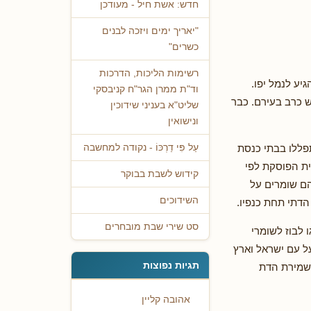
חדש: אשת חיל - מעודכן
"יאריך ימים ויזכה לבנים
כשרים"
רשימות הליכות, הדרכות
ל והגיע לנמל יפו.
וד"ת ממרן הגר"ח קניבסקי
 כרב בעירם. כבר
שליט"א בעניני שידוכין
ונישואין
תפללו בבתי כנסת
עַל פִּי דַרְכּוֹ - נקודה למחשבה
ת הפוסקת לפי
קידוש לשבת בבוקר
ם שומרים על
השידוכים
הדתי תחת כנפיו.
סט שירי שבת מובחרים
 לבוז לשומרי
על עם ישראל וארץ
תגיות נפוצות
 שמירת הדת
אהובה קליין