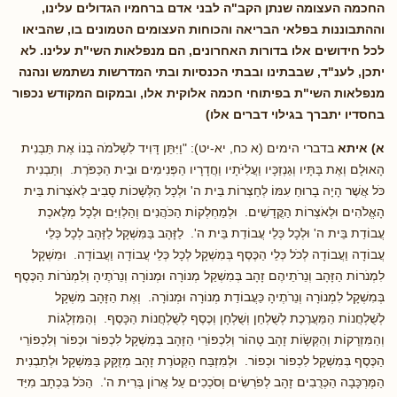
החכמה העצומה שנתן הקב"ה לבני אדם ברחמיו הגדולים עלינו,
וההתבוננות בפלאי הבריאה והכוחות העצומים הטמונים בו, שהביאו
לכל חידושים אלו בדורות האחרונים, הם מנפלאות השי"ת עלינו. לא
יתכן, לענ"ד, שבבתינו ובבתי הכנסיות ובתי המדרשות נשתמש ונהנה
מנפלאות השי"ת בפיתוחי חכמה אלוקית אלו, ובמקום המקודש נכפור
בחסדיו יתברך בגילוי דברים אלו)
א) איתא
בדברי הימים (א כח, יא-יט): "וַיִּתֵּן דָּוִיד לִשְׁלֹמֹה בְנוֹ אֶת תַּבְנִית
הָאוּלָם וְאֶת בָּתָּיו וְגַנְזַכָּיו וַעֲלִיֹּתָיו וַחֲדָרָיו הַפְּנִימִים וּבֵית הַכַּפֹּרֶת. וְתַבְנִית
כֹּל אֲשֶׁר הָיָה בָרוּחַ עִמּוֹ לְחַצְרוֹת בֵּית ה' וּלְכָל הַלְּשָׁכוֹת סָבִיב לְאֹצְרוֹת בֵּית
הָאֱלֹהִים וּלְאֹצְרוֹת הַקֳּדָשִׁים. וּלְמַחְלְקוֹת הַכֹּהֲנִים וְהַלְוִיִּם וּלְכָל מְלֶאכֶת
עֲבוֹדַת בֵּית ה' וּלְכָל כְּלֵי עֲבוֹדַת בֵּית ה'. לַזָּהָב בַּמִּשְׁקָל לַזָּהָב לְכָל כְּלֵי
עֲבוֹדָה וַעֲבוֹדָה לְכֹל כְּלֵי הַכֶּסֶף בְּמִשְׁקָל לְכָל כְּלֵי עֲבוֹדָה וַעֲבוֹדָה. וּמִשְׁקָל
לִמְנֹרוֹת הַזָּהָב וְנֵרֹתֵיהֶם זָהָב בְּמִשְׁקַל מְנוֹרָה וּמְנוֹרָה וְנֵרֹתֶיהָ וְלִמְנֹרוֹת הַכֶּסֶף
בְּמִשְׁקָל לִמְנוֹרָה וְנֵרֹתֶיהָ כַּעֲבוֹדַת מְנוֹרָה וּמְנוֹרָה. וְאֶת הַזָּהָב מִשְׁקָל
לְשֻׁלְחֲנוֹת הַמַּעֲרֶכֶת לְשֻׁלְחַן וְשֻׁלְחָן וְכֶסֶף לְשֻׁלְחֲנוֹת הַכָּסֶף. וְהַמִּזְלָגוֹת
וְהַמִּזְרָקוֹת וְהַקְּשָׂוֹת זָהָב טָהוֹר וְלִכְפוֹרֵי הַזָּהָב בְּמִשְׁקָל לִכְפוֹר וּכְפוֹר וְלִכְפוֹרֵי
הַכֶּסֶף בְּמִשְׁקָל לִכְפוֹר וּכְפוֹר. וּלְמִזְבַּח הַקְּטֹרֶת זָהָב מְזֻקָּק בַּמִּשְׁקָל וּלְתַבְנִית
הַמֶּרְכָּבָה הַכְּרֻבִים זָהָב לְפֹרְשִׂים וְסֹכְכִים עַל אֲרוֹן בְּרִית ה'. הַכֹּל בִּכְתָב מִיַּד