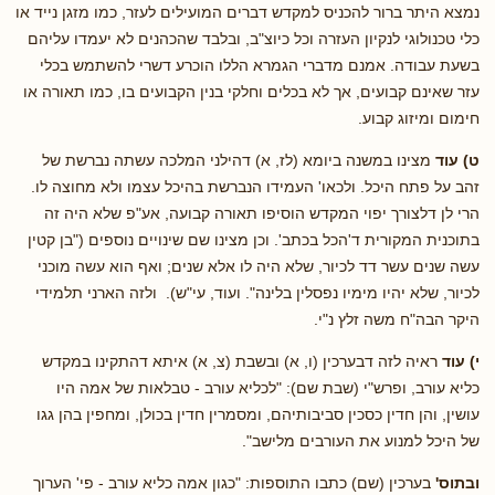
נמצא היתר ברור להכניס למקדש דברים המועילים לעזר, כמו מזגן נייד או
כלי טכנולוגי לנקיון העזרה וכל כיוצ"ב, ובלבד שהכהנים לא יעמדו עליהם
בשעת עבודה. אמנם מדברי הגמרא הללו הוכרע דשרי להשתמש בכלי
עזר שאינם קבועים, אך לא בכלים וחלקי בנין הקבועים בו, כמו תאורה או
חימום ומיזוג קבוע.
ט) עוד
מצינו במשנה ביומא (לז, א) דהילני המלכה עשתה נברשת של
זהב על פתח היכל. ולכאו' העמידו הנברשת בהיכל עצמו ולא מחוצה לו.
הרי לן דלצורך יפוי המקדש הוסיפו תאורה קבועה, אע"פ שלא היה זה
בתוכנית המקורית ד'הכל בכתב'. וכן מצינו שם שינויים נוספים ("בן קטין
עשה שנים עשר דד לכיור, שלא היה לו אלא שנים; ואף הוא עשה מוכני
לכיור, שלא יהיו מימיו נפסלין בלינה". ועוד, עי"ש). ולזה הארני תלמידי
היקר הבה"ח משה זלץ נ"י.
י) עוד
ראיה לזה דבערכין (ו, א) ובשבת (צ, א) איתא דהתקינו במקדש
כליא עורב, ופרש"י (שבת שם): "לכליא עורב - טבלאות של אמה היו
עושין, והן חדין כסכין סביבותיהם, ומסמרין חדין בכולן, ומחפין בהן גגו
של היכל למנוע את העורבים מלישב".
ובתוס'
בערכין (שם) כתבו התוספות: "כגון אמה כליא עורב - פי' הערוך