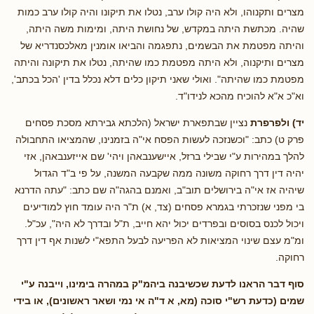
מצרים ותקנוהו, ולא היה קולו ערב, נטלו את תיקונו והיה קולו ערב כמות
שהיה. מכתשת היתה במקדש, של נחושת היתה, ומימות משה היתה,
והיתה מפטמת את הבשמים, נתפגמה והביאו אומנין מאלכסנדריא של
מצרים ותיקנוה, ולא היתה מפטמת כמו שהיתה, נטלו את תיקונה והיתה
מפטמת כמו שהיתה". ואולי שאני תיקון כלים דלא נכלל בדין 'הכל בכתב',
וא"כ א"א להוכיח מהכא לנידו"ד.
יד) ולפרפרת
נציין שבתפארת ישראל (הלכתא גבירתא מסכת פסחים
פרק ט) כתב: "וכשנזכה לעשות הפסח אי"ה בזמנינו, שהמציאו התחבולה
להלך במהירות ע"י שבילי ברזל, איישענבאהן ויהי' שם אייזענבאהן, אזי
יהיה דין דרך רחוקה משונה ממה שקבעה המשנה, על פי ב"ד הגדול
שיהיה אז אי"ה בירושלים תוב"ב, ואמנם בהגה"ה שם כתב: "עתה הדרנא
בי מפני שנזכרתי בגמרא פסחים (צד, א) ת"ר היה עומד חוץ למודיעים
ויכול לכנס בסוסים ובפרדים יכול יהא חייב, ת"ל ובדרך לא היה", עכ"ל.
ומ"מ עצם שינוי המציאות לא הפריעה לבעל התפא"י לשנות אף דין דרך
רחוקה.
סוף דבר הראנו לדעת שכשיבנה ביהמ"ק במהרה בימינו, וייבנה ע"י
שמים (כדעת רש"י סוכה (מא, א ד"ה אי נמי ושאר ראשונים), או בידי