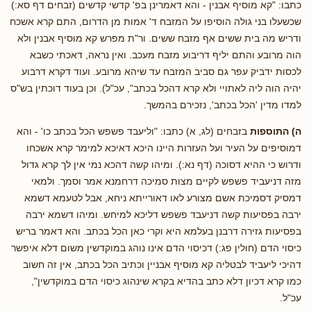
כתבו: "קא מוסיף אבנין - והא דאמרינן בפ' קדשי קדשים (זבחים דף סא:)
שכשעלו בני גולה הוסיפו על המזבח ד' אמות מן הדרום, התם קרא אשכח
ודריש מה בית ששים אף מזבח ששים. ור"ת מפרש קא מוסיף אבנין ולא
הוה מרובע והתם יליף דריבוע מזבח מעכב. ואין נראה, דאכתי כשבא
לכסות ידביק עפר גם סביב המזבח עד שיהא מרובע. ועוד דקרא דרבוע
יהיה הוה ליה לאתויי ולא קרא דהכל בכתב", עכ"ל). וכן בעוד דוכתין בש"ס
למדו מדין 'הכל בכתב', נזכירם בהמשך.
ה) התוספות
בזבחים (לג, א) כתבו: "וליעבד פשפש הכל בכתב כו' - והא
דמוסיפים על העיר ועל העזרות היינו היכא דאיכא למימר קרא אשכחו
ודרוש כי ההיא דסוכה (דף נא:). ומיהו קשה דהכא נמי אין לך קרא גדול
מזה דניעביד פשפש לקיים מצות סמיכה דרחמנא אמר וסמך. ולמאי
דמסיק דסמיכת אשם מצורע לאו דאורייתא ניחא, אבל לטעמא דשמא
ירבה בפסיעות קשה דניעבד פשפש דליכא למיחש. ומיהו דשמא ירבה
בפסיעות גזירה דרבנן בעלמא היא וקרי כאן הכל בכתב. והא דאמר בריש
כיסוי הדם (חולין פג:) דכיסוי הדם אינו נוהג במוקדשין משום דלא איפשר
דהיכי ליעביד לבטליה קא מוסיף אבניין וכתיב הכל בכתב, אין זה חשוב
כמו קרא דכיון דלא כתב בהדיא בקרא שינהוג כיסוי הדם במוקדשין",
עכ"ל.