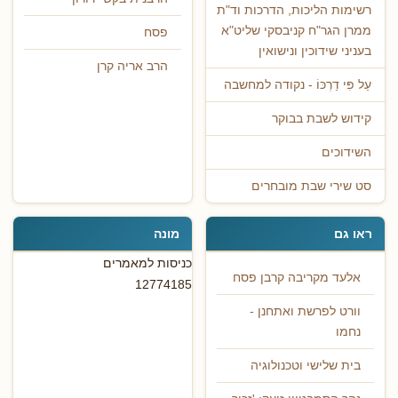
רשימות הליכות, הדרכות וד"ת
ממרן הגר"ח קניבסקי שליט"א
פסח
בעניני שידוכין ונישואין
הרב אריה קרן
עַל פִּי דַרְכּוֹ - נקודה למחשבה
קידוש לשבת בבוקר
השידוכים
סט שירי שבת מובחרים
ראו גם
מונה
כניסות למאמרים
אלעד מקריבה קרבן פסח
12774185
וורט לפרשת ואתחנן -
נחמו
בית שלישי וטכנולוגיה