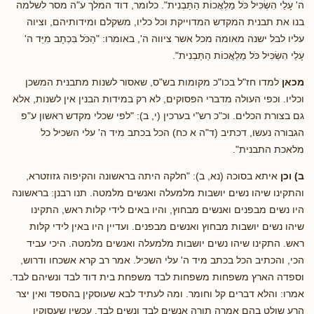
ה' עָלַי הִשְׂכִּיל כֹּל מַלְאֲכוֹת הַתַּבְנִית". כלומר, דוד המלך ע"ה מסר לשלמה
בנו את תבנית המקדש המדוייקת וכל כליו, משקלם ומידותיהם, וציוה
עליו לבל ישנה מאומה מכל אשר ציווה ה', באומרו: "הַכֹּל בִּכְתָב מִיַּד ה'
עָלַי הִשְׂכִּיל כֹּל מַלְאֲכוֹת הַתַּבְנִית".
מכאן
למדו חז"ל בכו"כ מקומות בש"ס, שאסור לשנות מתבנית המשכן
וכליו. וכפי העולה מדברי הפסוקים, לא רק במידות הבנין אין לשנות, אלא
גם בצורת הכלים. וכ"כ רש"י בערכין (י, ב): "לפי שכלי מקדש ראשון ע"פ
הגבורה נעשו, דכתיב (ד"ה א כח) הכל בכתב מיד ה' עלי השכיל כל
מלאכת התבנית".
ב) וכן
איתא בסוכה (נא, ב): "חלקה היתה בראשונה והקיפוה גזוזטרא,
והתקינו שיהו נשים יושבות מלמעלה ואנשים מלמטה. תנו רבנן: בראשונה
היו נשים מבפנים ואנשים מבחוץ, והיו באים לידי קלות ראש, התקינו
שיהו נשים יושבות מבחוץ ואנשים מבפנים. ועדיין היו באין לידי קלות
ראש. התקינו שיהו נשים יושבות מלמעלה ואנשים מלמטה. היכי עביד
הכי, והכתיב הכל בכתב מיד ה' עלי השכיל. אמר רב קרא אשכחו ודרוש,
וספדה הארץ משפחות משפחות לבד משפחת בית דוד לבד ונשיהם לבד.
אמרו: והלא דברים קל וחומר. ומה לעתיד לבא שעוסקין בהספד ואין יצר
הרע שולט בהם אמרה תורה אנשים לבד ונשים לבד, עכשיו שעסוקין