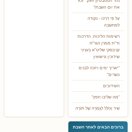
נהר הסמבטיון זועק: 'זכור
את יום השבת!'
עַל פִּי דַרְכּוֹ - נקודה
למחשבה
רשימות הליכות, הדרכות
וד"ת ממרן הגר"ח
קניבסקי שליט"א בעניני
שידוכין ונישואין
"יאריך ימים ויזכה לבנים
כשרים"
השידוכים
"מה שליבו חפץ"
שִׁיר וְהַלֵּל לְגָמְרָהּ שֶׁל תּוֹרָה
ברוכים הבאים לאתר השבת