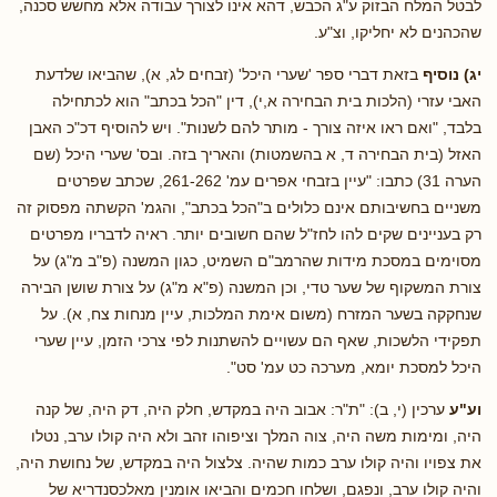
לבטל המלח הבזוק ע"ג הכבש, דהא אינו לצורך עבודה אלא מחשש סכנה,
שהכהנים לא יחליקו, וצ"ע.
יג) נוסיף
בזאת דברי ספר 'שערי היכל' (זבחים לג, א), שהביאו שלדעת
האבי עזרי (הלכות בית הבחירה א,י), דין "הכל בכתב" הוא לכתחילה
בלבד, "ואם ראו איזה צורך - מותר להם לשנות". ויש להוסיף דכ"כ האבן
האזל (בית הבחירה ד, א בהשמטות) והאריך בזה. ובס' שערי היכל (שם
הערה 31) כתבו: "עיין בזבחי אפרים עמ' 261-262, שכתב שפרטים
משניים בחשיבותם אינם כלולים ב"הכל בכתב", והגמ' הקשתה מפסוק זה
רק בעניינים שקים להו לחז"ל שהם חשובים יותר. ראיה לדבריו מפרטים
מסוימים במסכת מידות שהרמב"ם השמיט, כגון המשנה (פ"ב מ"ג) על
צורת המשקוף של שער טדי, וכן המשנה (פ"א מ"ג) על צורת שושן הבירה
שנחקקה בשער המזרח (משום אימת המלכות, עיין מנחות צח, א). על
תפקידי הלשכות, שאף הם עשויים להשתנות לפי צרכי הזמן, עיין שערי
היכל למסכת יומא, מערכה כט עמ' סט".
וע"ע
ערכין (י, ב): "ת"ר: אבוב היה במקדש, חלק היה, דק היה, של קנה
היה, ומימות משה היה, צוה המלך וציפוהו זהב ולא היה קולו ערב, נטלו
את צפויו והיה קולו ערב כמות שהיה. צלצול היה במקדש, של נחושת היה,
והיה קולו ערב, ונפגם, ושלחו חכמים והביאו אומנין מאלכסנדריא של