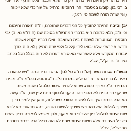
היה בה נרתיק והיום היה בה נרתיק כדי שלא תכבה. ואינו חוצץ? א"ר יוסי
בי רבי בון, קובעו במסמר". הרי דהוסיפו נרתיק של עור כדי שלא ייכווה.
(ועי' שו"ת תורה לשמה סי' רמג).
יב) וסיבת
ההיתר להוסיף כל הני דברים שהזכרנו, וה"ה תאורה וחימום
וכיוצ"ב, הלא כתובה היא בדברי המהרש"א בסוכה שם (חידו"א נא, ב) גבי
הוספת הגזוזטרות לשמחת בית השואבה, ואלו דבריו: "קרא אשכחו
ודרש. פי' רש"י שלא יבואו לידי קלקול ולפי שזה התיקון לא היה צורך
עבודת המקדש אלא לאפרושי מאיסורא דערוה לא הוה בכלל הכל בכתב
מיד ה' וגו' וק"ל", עכ"ל.
ובשו"ת
אגרות משה (או"ח ח"א סי' לט) הביא דבריו וכתב: "ויש לכאורה
ראיה לדבריו מהא דפי' הרא"ש במדות פ"ב ה"ג והובא בכס"מ פ"ה מבית
הבחירה ה"ג בצורך הסורג שהוא להתיר איסור טלטול בשבת משום
שהיקף הר הבית לא מהני דהוי הוקף ולבסוף פתח עיין שם, וא"כ קשה
הא הכל בכתב ואיך יכלו לעשות הסורג בשביל זה, וכאן אין לומר דכיון
שצריך לטלטל הוא כמפורש שצריך לעשות הסורג, דהא מדאורייתא ליכא
שום איסור לטלטל כיון שעכ"פ הוא מוקף, ולכן משמע לכאורה דכיון שאינו
בשביל העבודה אלא משום איסור שבת לא הוה בכלל הכל בכתב כסברת
מהרש"א", עכ"ל.