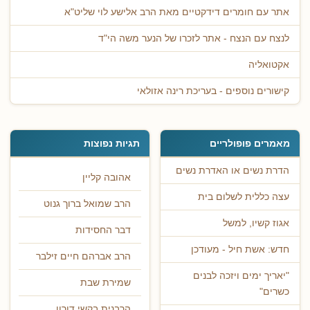
אתר עם חומרים דידקטיים מאת הרב אלישע לוי שליט"א
לנצח עם הנצח - אתר לזכרו של הנער משה הי"ד
אקטואליה
קישורים נוספים - בעריכת רינה אזולאי
מאמרים פופולריים
תגיות נפוצות
הדרת נשים או האדרת נשים
אהובה קליין
עצה כללית לשלום בית
הרב שמואל ברוך גנוט
אגוז קשיו, למשל
דבר החסידות
חדש: אשת חיל - מעודכן
הרב אברהם חיים זילבר
"יאריך ימים ויזכה לבנים
שמירת שבת
כשרים"
הרבנית בקשי דורון