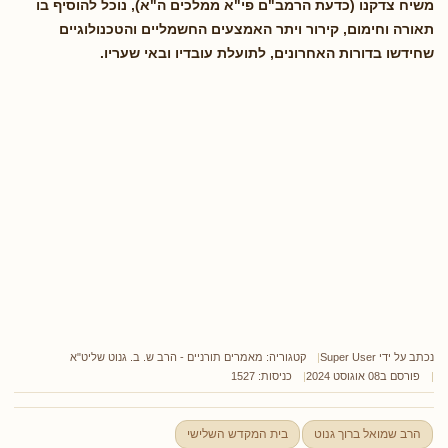
משיח צדקנו (כדעת הרמב"ם פי"א ממלכים ה"א), נוכל להוסיף בו
תאורה וחימום, קירור ויתר האמצעים החשמליים והטכנולוגיים
שחידשו בדורות האחרונים, לתועלת עובדיו ובאי שעריו.
נכתב על ידי
Super User
קטגוריה:
מאמרים תורניים - הרב ש. ב. גנוט שליט"א
פורסם ב08 אוגוסט 2024
כניסות: 1527
הרב שמואל ברוך גנוט
בית המקדש השלישי