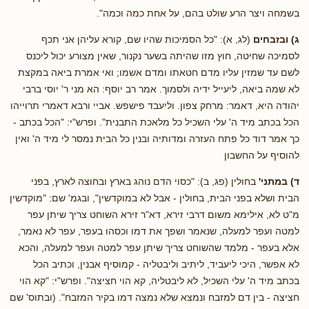
בשמחה ויצר הרע שולט בהם, על אחת כמה וכמה".
ג) ובזבחים
(לג, א): "כל הסמיכות שהיו שם, קורא עליהן אני תכף
לסמיכה שחיטה, חוץ מזו שהיתה בשער נקנור, שאין מצורע יכול ליכנס
לשם עד שמזין עליו מדם חטאתו ומדם אשמו; ואי אמרת ביאה במקצת
לא שמה ביאה, ליעייל ידיה ולסמוך. אמר רב יוסף: הא מני ר' יוסי ברבי
יהודה היא, דאמר: מרחק צפון. וליעבד פישפש. אביי ורבא דאמרי תרוייהו
הכל בכתב מיד ה' עלי השכיל כל מלאכת התבנית". ופרש"י: "הכל בכתב -
כך אמר דוד כל פתח העזרה ומדותיה ובנין כל הבית נמסר לי מיד ה' ואין
להוסיף על החשבון
ד) במתני'
בחולין (פג, ב): "כסוי הדם נוהג בארץ ובחוצה לארץ, בפני
הבית ושלא בפני הבית, בחולין - אבל לא במוקדשין", ובגמ' שם: "מוקדשין
מ"ט לא, אילימא משום דרבי זירא, דא"ר זירא השוחט צריך שיתן עפר
למטה ועפר למעלה, שנאמר ושפך את דמו וכסהו בעפר, עפר לא נאמר,
אלא בעפר - מלמד שהשוחט צריך שיתן עפר למטה ועפר למעלה, והכא
לא אפשר, היכי ליעביד, ליתיב וליבטליה - קמוסיף אבנין, וכתיב הכל
בכתב מיד ה' עלי השכיל, לא ליבטליה, קא הוי חציצה". ופרש"י: "קא הוי
חציצה - בין דם למזבח ונמצא שלא נמצה דמו בקיר המזבח". (ובתוס' שם