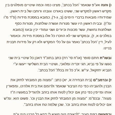
ו) והנה
אע"פ שנאמר 'הכל בכתב', מצינו כמה וכמה שינויים מופלגים בין
מקדש ראשון למקדש שני, ששינו באורכו וגובהו ורוחבו של בית ראשון,
שמידותיו מובאות בדברי הימים (ב, ג-ד), כמובא במסכת מידות (פ"ד מ"ו
ומ"ז). ובבית ראשון היו עשר מנורות ועשרה שולחנות, מנורות כסף
ושולחנות נחושת, עשר מכונות וכיורים ושני עמודי יכין ובועז (כמובא
במלכים א, ז), ובמקדש שני לא הוזכרו כל אלו במסכת מידות. וכאמור
לעיל, דין 'הכל בכתב' נאמר גם על כלי המקדש ולא רק על מידות תבנית
בניינו.
ובשו"ת
חתם סופר (או"ח סי' רח) כתב בתוכ"ד דאכן כל שינויי בית שני
נעשו על פי נביא, חגי זכריה ומלאכי, ושינויי הבית השלישי ייעשו ע"י
הנביא יחזקאל, עי"ש. א"כ כל זה בכלל 'הכל בכתב'.
ז) וברמב"ם
(בית הבחירה א, יא) כתב: "ומצוה מן המובחר לחזק את
הבנין ולהגביהו כפי כח הציבור שנאמר ולרומם את בית אלהינו, ומפארין
אותו ומייפין כפי כחן אם יכולין לטוח אותו בזהב ולהגדיל במעשיו ה"ז
מצוה". ובכס"מ: "ומצוה מן המובחר לחזק את הבנין וכו'. פשוט הוא. ומ"ש
אם יכולים לטוח אותו בזהב וכו'. שכן שלמה טח אותו בזהב".
ובמעשה
רוקח העיר: "לכאורה הוה קשיא לי דהא כל הבנין היה ע"פ