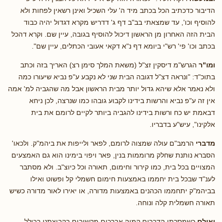
הדיבור כדכתיב הכל בכתב מיד ה' עלי השכיל ואינן רשאין לפחות ולא
להוסיף וכו', עד שמצאתי בב"ב דף ג' דדריש מקרא דגדול יהיה כבוד
הבית הזה האחרון מן הראשון דיכול להוסיף בגובה, עיין שם. וקרא דהכל
בכתב וכו' פי' רש"י ביומא דף נ"א דקאי אעובי הכתלים, עיין שם".
ומו"ר
הגרש"מ דיסקין זצ"ל (משאת המלך סימן רצ) האריך בזה וכתב
בתוכ"ד: "ונראה דצ"ל דגובה הבית שני לא נקבע ע"פ נביא שיעורו כמה
ולא נאמר אלא שיהא גדול יותר מבית הראשון אבל מה שהגביה למ' אמה
אין זה ע"פ נביא והרשות בידינו לקבוע גובהו כמו שנרצה, לכן ניחא
דבאמת יש כח ורשות בידינו להגביה ביותר לקיים לרומם את בית
אלקינו", עיש"ע בדבריו.
מדברי
הרמב"ם עולה שמצוה לרומם, לפאר ולייפות את ביהמ"ק. ולכאו'
הסברא נותנת שחלק מרוממות בנין, פאר ויפוי בימינו הוא גם האמצעים
המצויים בכל בית, כמו קירור וחימום, תאורה וכל כיוצ"ב. ולא מסתבר
לענ"ד שבכל בית יחממו באמצעות חימום חשמלי קל ופשוט ואילו
בביהמ"ק יתחממו הכהנים באמצעות מדורה, או יאירו לאור מדורה כשיש
תאורה חשמלית קלה ונוחה.
ואולם
כשמסרתי הדברים קמיה אברכים מקשיבים בקבוצתנו בכולל