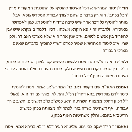
הרי
לן יסוד המהרש"א דכל האיסור להוסיף על התוכנית המקורית מדין
'הכל בכתב', הוא רק בדברים שהם לצורך עבודת המקדש גופא, אבל
מותר להוסיף כל דבר אחר שיש סיבה צדדית להוספתו, כגון לאפרושי
מאיסורא. ולדבריו זה גופא ה'קרא אשכחו', דכיון דלמדים מקרא שיש ענין
להפריד בין אנשים לנשים, א"כ ענין אחר הוא שלא מצרכי העבודה, ולכן
שרי. א"כ ליסוד המהרש"א שפיר למדנו דשרי להוסיף בדברים שאינם
מצרכי העבודה.
ולפי"ז
נראה דא"ש הא דאסרו לעשות פשפש קטן לצורך סמיכת המצורע,
די"ל דדין סמיכת קרבנות חשיבא חלק מצורת העבודה וא"כ הוספה לצרכי
העבודה אסורה מדין 'הכל בכתב'.
ואמנם
האגר"מ שם הקשה דאם כד' המהרש"א, אמאי אסרו להוסיף
כיסוי לדם מוקדשין בהא דחולין הנ"ל, והא לאו צורך עבודה היא. (ואולי
י"ל דכיון דחלק ממצוות השחיטה היא, כמש"כ כו"כ ראשונים, חשיב צורך
עבודה. ואף דשחיטה כשרה בזר, לכתחילה מצוותה בכהן כמש"כ
הריטב"א ביומא, וחלק משחיטות העוף בכהן).
ואאמו"ר
הג"ר יעקב צבי גנוט שליט"א העיר דלפי"ז לא ברירא אמאי אסרו