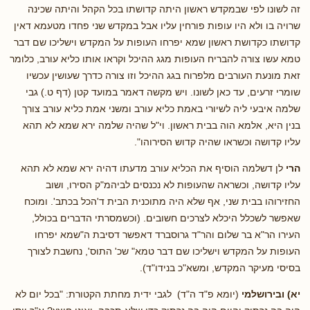
זה לשונו לפי שבמקדש ראשון היתה קדושתו בכל הקהל והיתה שכינה
שרויה בו ולא היו עופות פורחין עליו אבל במקדש שני פחדו מטעמא דאין
קדושתו כקדושת ראשון שמא יפרחו העופות על המקדש וישליכו שם דבר
טמא עשו צורה להבריח העופות מגג ההיכל וקראו אותו כליא עורב, כלומר
זאת מונעת העורבים מלפרוח בגג ההיכל וזו צורה כדרך שעושין עכשיו
שומרי זרעים, עד כאן לשונו. ויש מקשה דאמר במועד קטן (דף ט.) גבי
שלמה איבעי ליה לשיורי באמת כליא עורב ומשני אמת כליא עורב צורך
בנין היא, אלמא הוה בבית ראשון. וי"ל שהיה שלמה ירא שמא לא תהא
עליו קדושה וכשראו שהיה קדוש הסירוהו".
הרי
לן דשלמה הוסיף את הכליא עורב מדעתו דהיה ירא שמא לא תהא
עליו קדושה, וכשראה שהעופות לא נכנסים לביהמ"ק הסירו, ושוב
החזירוהו בבית שני, אף שלא היה מתוכנית הבית ד'הכל בכתב'. ומוכח
שאפשר לשכלל היכלא לצרכים חשובים. (וכשמסרתי הדברים בכולל,
העירו הר"א בר שלום והר"ד גרוסברד דאפשר דסיבת ה"שמא יפרחו
העופות על המקדש וישליכו שם דבר טמא" שכ' התוס', נחשבת לצורך
בסיסי מעיקר המקדש, ומשא"כ בנידו"ד).
יא) ובירושלמי
(יומא פ"ד ה"ד) לגבי ידית מחתת הקטורת: "בכל יום לא