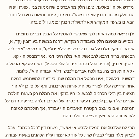
'מדרש אליהו' באלעד, טענו חלק מהאברכים שרוממות בנין, פארו ויפויו
הם חלק מכבוד הבנין עצמו. משא"כ חימום, קירור ותאורה נועדו לנוחות
הבאים בשערי המקדש ולא לתועלת הבנין עצמו, ויל"פ בזה.
ח) ונראה
כמה ראיות לכך שאפשר להוסיף על הבנין דברים נחוצים
ומסייעים שאינם חלק מעבודת המקדש, דהנה במשנה בעירובין (קד, א)
איתא: "בוזקין מלח על גבי כבש בשביל שלא יחליקו", ובגמרא: "אמר ליה
רב אחא בריה דרבא לרב אשי: האי מלח היכי דמי, אי דמבטליה - קא
מוסיף אבנין, (וכתיב הכל בכתב מיד ה' עלי השכיל). ואי דלא קא מבטליה
- קא הויא חציצה. בהולכת אברים לכבש, דלאו עבודה היא". כלומר,
דמשנינן דלעולם, אינו מבטל את המלח שם, כי דעתו להשתמש במלח
אחר הדריכה עליו לצורך מליחת עורות הקרבנות, ואף על פי כן לא הוי
חציצה בין רגלי הכהנים לכבש. כי היו בוזקין את המלח רק בשעת הולכת
אברים של הקרבן לכבש, דעיקר הכפרה של הקרבן תלויה בזריקת הדם על
המזבח. ואם כי עצם הקטרת האיברים הוי עבודה, אך הולכתם למזבח
לאו עבודה היא, ואין חציצה פוסלת בהם.
הרי
לנו שלבטל את המלח לכבש אי אפשר, משום דין "הכל בכתב". אבל
לבזוק מלח מבלי לבטלו שרי, כל עוד לא עמדו עליו הכהנים בשעת עבודה.