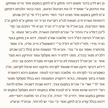
ג] ויש לדון בדבר משום דהוי מתקן ע"מ לתקן במקום אחר והיינו שמתקן
את התינוק ע"י שמוריד לו את הטיטול הרטוב. והנה בהאי הלכתא דמתקן
ע"מ לתקן במקום אחר מצינו דברי הפרי חדש (יו"ד סי' קי"ח) שכתב
דהפותח אגרת חייב חטאת לכו"ע דקריעת הנייר הוי מתקן ע"מ לתקן וכ"כ
ספר הזכרונות, ובביאה"ל סי' ש"מ ד"ה הנייר הביא לד' החכם צבי (סי'
ל"ט) דפליג ע"ז והתיר ע"י עכו"ם לפתוח האגרת, ולא ביאר טעמו. וכ'
הביאה"ל דנראה דס"ל דהוי מלאכה שא"צ לגופה, דהא אין מתקן בגוף
הנייר מידי, ולפי"ז להר"מ דס"ל כר"י דמשאצל"ג חייב עליה, א"כ אסור
מהתורה ואסור גם ע"י נכרי. והביא לד' הנשמת אדם (כלל כ"ט) שכתב
דלכו"ע פטור בכה"ג, מפני דלהנייר הוא מקלקל גמור והתיקון הוא מצד
אחר. וכ' הביאה"ל דבאמת לא ברירא סברתו וסברת החכם צבי בזה,
דידוע דעיקר תיקון אגרת שעומד לקרותו ותיקונו הוא שיוכל לקראנו, וא"כ
כשקורעו כדי לקרותו הוי מלאכה הצריכה לגופה. ואמנם היכא דהאגרת
סגורה בתוך מעטפה, בודאי דהקורע המעטפה הוא בכלל מקלקל ופטור
אפי' לר"י ושרי ע"י עכו"ם במקום צורך, דהוא שבות דשבות. אולם לדעת
רש"י דהיכא שהוא סותר ע"מ לבנות שלא במקומו דהוא מקלקל במקום זה
ומתקן במקום אחר, דחייב לר' יהודה, א"כ כה"ג הוי מלאכה דאורייתא,
דהוא בכלל קורע ע"מ לתקן ואפי' ע"י נכרי יש להיזהר, עכתו"ד ועיש"ע.