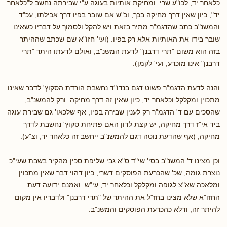
כלאחר יד, לכו"ע שרי. ומחיקת אותיות בעוגה ע"י שבירתה נחשב ל"כלאחר
יד", כיון שאין דרך מחיקה בכך, וכ"ש אם שובר בפיו דרך אכילתו, עכ"ד.
והמשנ"ב כתב שהדגמ"ר מתיר בזאת ויש להקל ולסמוך על דבריו כשאינו
שובר בידו את האותיות אלא רק בפיו. (ועי' חזו"א שם שכתב שההיתר
בזה הוא משום "תרי דרבנן" לדעת המשנ"ב, ואולם לדעתו היתר "תרי
דרבנן" אינו מוכרע, ועי' לקמן).
והנה לדעת הדגמ"ר פשוט דגם בנדו"ד נחשבת הורדת הסקוץ' לדבר שאינו
מתכוין ומקלקל וכלאחר יד, כיון שאין זה דרך מחיקה. ורק להמשנ"ב,
שהסכים עם ד' הדגמ"ר רק לענין שבירה בפיו, אף שלכאו' גם שבירת עוגה
ביד אי"ז דרך מחיקה, יש קצת לדון האם פתיחת סקוץ' נחשבת לדרך
מחיקה, (אף שהדעת נוטה דגם להמשנ"ב ייחשב זה כלאחר יד, וצ"ע).
וכן מצינו ד' המשנ"ב בסי' שי"ד ס"א גבי שליפת סכין מהקיר בשבת שעי"כ
נוצרת גומה, שכ' שהכרעת הפוסקים דשרי, כיון דהוי דבר שאין מתכוין
ומלאכה שא"צ לגופה ומקלקל וכלאחר יד, עי"ש. ואמנם ידועה דעת
החזו"א שלא מצינו בחז"ל את ההיתר של "תרי דרבנן" ולדבריו אין מקום
להיתר זה, ודלא כהכרעת הפוסקים והמשנ"ב.