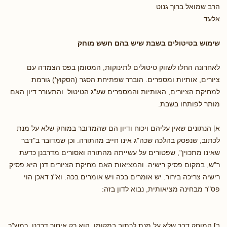
הרב שמואל ברוך גנוט
אלעד
שימוש בטיטולים בשבת שיש בהם חשש מוחק
לאחרונה החלו לשווק טיטולים לתינוקות, המסומן בפס הצמדה עם
ציורים, אותיות ומספרים. הוברר שפתיחת הסגר (הסקוץ') גורמת
למחיקת הציורים, האותיות והמספרים שע"ג הטיטול והתעורר דיון האם
מותר לפותחו בשבת.
א] הנתונים שאין עליהם ויכוח ודיון הם שהמדובר במוחק שלא על מנת
לכתוב, שנפסק בהלכה שכה"ג אינו חייב מהתורה. וכן שמדובר ב"דבר
שאינו מתכוין", שפטורים על עשייתה מהתורה ואסורים מדרבנן כדעת
ר"ש, במקום פסיק רישיה. והמציאות האם מחיקת הציורים דנן היא פסיק
רישיה צריכה בירור. יש אומרים בכה ויש אומרים בכה. וא"נ דאכן הוי
פס"ר מבחינה מציאותית, נבוא לדון בזה:
ב] המוחק דבר שלא על מנת לכתוב במקומו, הוא רק איסור דרבנן, כמש"כ