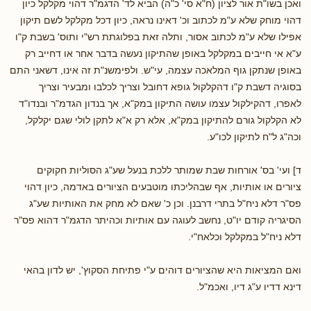
ואכן בשו"ת אור לציון (ח"א סי' כ"ה) הביא לד' הדגמ"ר דהוי מקלקל כיון
דהוי מוחק שלא ע"מ לכתוב וכ' דאינו נראה, כיון דכל מקלקל לשם תיקון
אפילו שלא ע"מ לכתוב אסור, ותלה זאת בפלוגתת רש"י ותוס' בשבת ק"ו
ע"א אי חייבים במקלקל באופן שהתיקון נעשה בדבר אחר או דחייב רק
באופן שנתקן גוף המלאכה עצמה, עי"ש. ולפימשנ"ת זה אינו, דשאני התם
בסוגיה דשבת ק"ו דהקלקול גופא דחובל וצריך לכלבו ומבעיר וצריך
לאפרו, דהקילקול עצמו עושה התיקון במק"א, אך בנדון הגדמ"ר ובנדו"ד
לא הקלקול גורם להתיקון במק"א, אלא רק א"א לתקן לולי שגם יקלקל,
וכה"ג ל"ח לתיקון לכו"ע.
ד] ועי' בס' אורחות שבת שמותר ללכת בנעל שע"ג הסוליות חקוקים
ציורים או אותיות, אף שבהליכתו מוטבעים הציורים באדמה, כיון דהוי
פס"ר דלא ניח"ל בתרי דרבנן. וכן כ' שאם לא מחק את האותיות שע"ג
הסיגריה קודם יו"ט, נחשב לעוגה עם אותיות וכהיתר הדגמ"ר דהוא פס"ר
דלא ניח"ל במקלקל וכלאח"י.
ואם המציאות היא שהציורים דוהים ע"י פתיחת הסקוץ', יש לדון בהאי
דינא דדיו ע"ג דיו, ואכמ"ל.