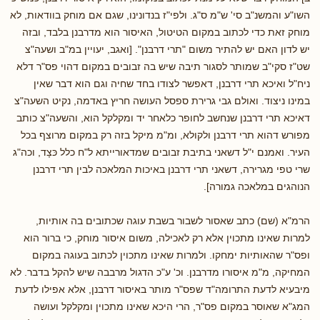
השו"ע והמשנ"ב סי' ש"מ ס"ג. ולפי"ז בנדונינו, שגם אם מוחק בוודאות, לא
מוחק זאת כדי לכתוב במקום הטיטול, האיסור הוא מדרבנן בלבד, ובזה
יש לדון האם יש להתיר משום "תרי דרבנן". [ואגב, יעויין במ"ב ושעה"צ
שט"ז סקי"ב שמותר לסגור תיבה שיש בה זבובים במקום דהוי פס"ר דלא
ניח"ל ואיכא תרי דרבנן, דאפשר לצודו בחד שחיה וגם הוא דבר שאין
במינו ניצוד. ואולם גבי גרירת ספסל העושה חריץ באדמה, נקיט השעה"צ
דאיכא תרי דרבנן שנחשב לחופר כלאחר יד ומקלקל הוא, והשעה"צ כותב
מפורש דהוא תרי דרבנן ולקולא, ומ"מ מיקל בזה רק במקום מרוצף בכל
העיר. ואמנם י"ל דשאני בתיבת זבובים שמדאורייתא ל"ח כלל כּצָד, וכה"ג
שרי טפי מגרירה, דשאני תרי דרבנן באיכות המלאכה לבין תרי דרבנן
הנוהגים במלאכה גמורה].
הרמ"א (שם) כתב שאסור לשבור בשבת עוגה שכתובים בה אותיות,
למרות שאינו מתכוין אלא רק לאכילה, משום איסור מוחק, כי ברור הוא
ופס"ר שהאותיות ימחקו. ולמרות שאינו מתכוין לכתוב בעוגה במקום
המחיקה, מ"מ איסורו מדרבנן. וכ' ע"כ הדגול מרבבה שיש להקל בדבר. לא
מיבעיא לדעת התרומה"ד שפס"ר מותר באיסור דרבנן, אלא אפילו לדעת
המג"א שאוסר במקום פס"ר, הרי היכא שאינו מתכוין ומקלקל ועושה