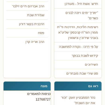
חדש: אשת חיל - מעודכן
הרב אברהם חיים זילבר
"יאריך ימים ויזכה לבנים
שמירת שבת
כשרים"
הרבנית בקשי דורון
רשימות הליכות, הדרכות וד"ת
ממרן הגר"ח קניבסקי שליט"א
פסח
בעניני שידוכין ונישואין
הרב אריה קרן
עַל פִּי דַרְכּוֹ - נקודה למחשבה
קידוש לשבת בבוקר
השידוכים
סט שירי שבת מובחרים
ראו גם
מונה
כניסות למאמרים
נהר הסמבטיון זועק: 'זכור
12768727
את יום השבת!'