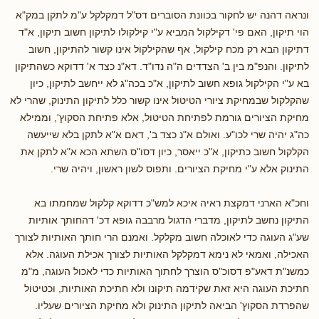
ונראה דהנה יש לחקור בכוונת הסוברים דס"ל דמקלקל ע"מ לתקן במק"א
הוי תיקון, האם פי' דקילקול המביא ע"י קילקולו לתיקון חשוב תיקון, א"ד
דתיקון הבא רק מכח קילקול, אף שהקילקול אינו קשור להתיקון, חשוב
לתיקון. והנפ"מ בין ב' הצדדים ה"ה נדו"ד. דא"נ כצד א' דדוקא כשהתיקון
בא ע"י הקילקול גופא חשוב לתיקון, א"כ בכה"ג לא ייחשב לתיקון, כיון
שהקלקול שבמחיקת ציורי הטיטול אינו קשור כלל לתיקון התינוק, שהרי לא
מחיקת הציורים גורמת לפתיחת הטיטול, אלא פתיחת הסקוץ', וממילא
כה"ג יהיה שרי לכו"ע. ואולם א"נ כצד ב', דאם א"א לתקן בלא שייעשה
הקלקול חשוב כתיקון, א"כ ייאסר, כיון דסו"ס השתא הכא א"א לתקן את
התינוק אלא ע"י מחיקת הציורים. ותפוס לשון ראשון, ויהיה שרי.
וחכ"א הארני דמקצת ראיה איכא למש"כ דדוקא קלקול שמחמתו בא
התיקון נחשב לתיקון, מדברי הדגול מרבבה גופא דכ' דהחותך אותיות
שע"ג העוגה כדי לאוכלה חשוב מקלקל. ואמנם הרי חותך האותיות לצורך
האכילה, ואמאי לא נימא דמקלקל האותיות לצורך אכילת העוגה. אלא
כמשנ"ת דאע"פ דסוכ"ס הוצרך לחתוך האותיות כדי לאכול העוגה, מ"מ
חתיכת העוגה היא זאת שקידמה תיקונו ולא חתיכת האותיות, וכטיטול
שהפרדת הסקוץ' הביאה לתיקון התינוק ולא מחיקת הציורים שעליו.